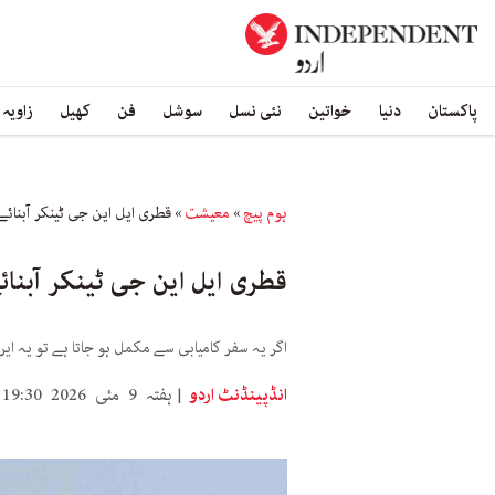
پاکستان
دنیا
خواتین
نئی نسل
سوشل
فن
کھیل
زاویہ
ہوم پیچ
»
معیشت
»
قطری ایل این جی ٹینکر آبنائ
قطری ایل این جی ٹینکر آبنا
اگر یہ سفر کامیابی سے مکمل ہو جاتا ہے تو یہ ای
انڈپینڈنٹ اردو
ہفتہ 9 مئی 2026 19:30