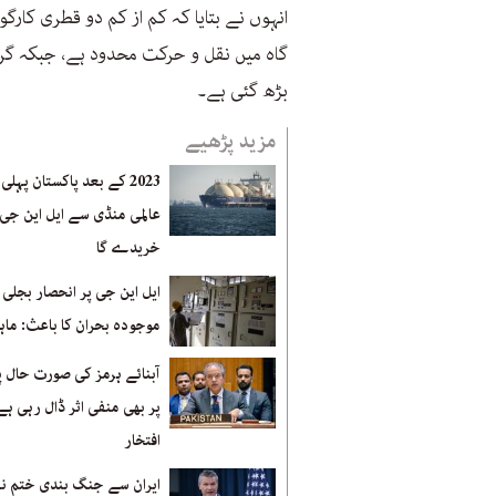
انہوں نے بتایا کہ کم از کم دو قطری کارگو
گاہ میں نقل و حرکت محدود ہے، جبکہ گ
بڑھ گئی ہے۔
مزید پڑھیے
2023 کے بعد پاکستان پہلی 
عالمی منڈی سے ایل این جی
خریدے گا
ایل این جی پر انحصار بجلی
موجودہ بحران کا باعث: ماہ
آبنائے ہرمز کی صورت حال پ
پر بھی منفی اثر ڈال رہی ہ
افتخار
ایران سے جنگ بندی ختم ن