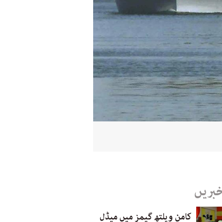
خبریں
کامن ویلتھ گیمز میں میڈل