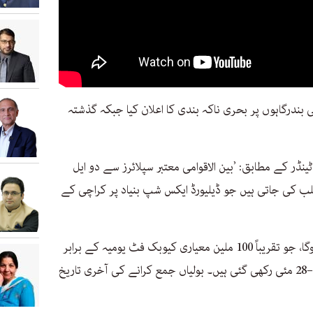
 بندرگاہوں پر بحری ناکہ بندی کا اعلان کیا جبکہ گذشتہ
ٹینڈر کے مطابق: ’بین الاقوامی معتبر سپلائرز سے دو ایل
لب کی جاتی ہیں جو ڈیلیورڈ ایکس شپ بنیاد پر کراچی کے
ہر کارگو 140,000 کیوبک میٹر پر مشتمل ہوگا، جو تقریباً 100 ملین معیاری کیوبک فٹ یومیہ کے برابر
ہے۔ ترسیل کی تاریخیں 12–16 مئی اور 24–28 مئی رکھی گئی ہیں۔ بولیاں جمع کرانے کی آخری تاریخ