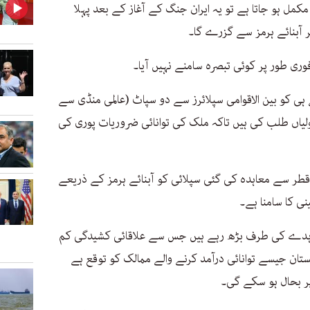
کمل ہو جاتا ہے تو یہ ایران جنگ کے آغاز کے بعد پہلا
ر آبنائے ہرمز سے گزرے گا۔
ی طور پر کوئی تبصرہ سامنے نہیں آیا۔
 کو بین الاقوامی سپلائرز سے دو سپاٹ (عالمی منڈی سے
لیاں طلب کی ہیں تاکہ ملک کی توانائی ضروریات پوری کی
طر سے معاہدہ کی گئی سپلائی کو آبنائے ہرمز کے ذریعے
ی کا سامنا ہے۔
 معاہدے کی طرف بڑھ رہے ہیں جس سے علاقائی کشیدگی کم
ستان جیسے توانائی درآمد کرنے والے ممالک کو توقع ہے
پر بحال ہو سکے گی۔