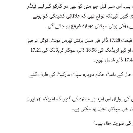
 ہے۔ اس سے قبل چھ مئی کو بھی دو کارگو کے لیے ٹینڈر
دی گئیں کیونکہ توقع تھی کہ علاقائی کشیدگی کم ہونے
 روکی ہوئی سپلائی دوبارہ شروع ہو جائے گی۔
مسترد شدہ بولیوں میں بی پی سنگاپور کی قیمت 17.28 ڈالر فی ملین برٹش تھرمل یونٹ، ٹوٹل انرجیز
کی 16.98 ڈالر، وٹول بحرین کی 17.84 ڈالر، او کیو ٹریڈنگ کی 18.58 ڈالر، سوکار ٹریڈنگ کی 17.21
ت حال کے باعث حکام دوبارہ سپاٹ مارکیٹ کی طرف گئے
ی بولیاں اس امید پر مسترد کی گئیں کہ امریکہ اور ایران
ن جی سپلائی بحال ہو سکتی ہے۔
کھو کی صورت حال ہے۔‘