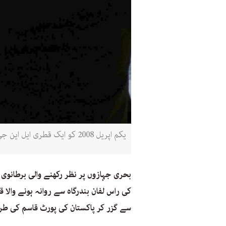
یکم اپریل 2008 کو ایک قطری ایل این جی ٹینکر نہر سویز سے گزر رہا ہے (روئٹرز)
بحری جہازوں پر نظر رکھنے والی برطانوی
کی راس لفان بندرگاہ سے روانہ ہونے والا ق
سے گزر کر پاکستان کی پورٹ قاسم کی طر