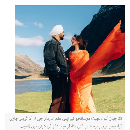
22 جون کو دلجیت دوسانجھ نے اپنی فلم ’سردار جی 3‘ کا ٹریلر جاری
کیا، جس میں ہانیہ عامر کئی مناظر میں دکھائی دیتی ہیں (اجیت