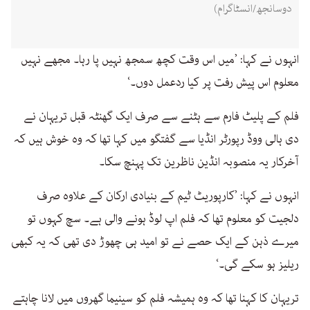
دوسانجھ/انسٹاگرام)
انہوں نے کہا: ’میں اس وقت کچھ سمجھ نہیں پا رہا۔ مجھے نہیں
معلوم اس پیش رفت پر کیا ردعمل دوں۔‘
فلم کے پلیٹ فارم سے ہٹنے سے صرف ایک گھنٹہ قبل تریہان نے
دی ہالی ووڈ رپورٹر انڈیا سے گفتگو میں کہا تھا کہ وہ خوش ہیں کہ
آخرکار یہ منصوبہ انڈین ناظرین تک پہنچ سکا۔
انہوں نے کہا: ’کارپوریٹ ٹیم کے بنیادی ارکان کے علاوہ صرف
دلجیت کو معلوم تھا کہ فلم اپ لوڈ ہونے والی ہے۔ سچ کہوں تو
میرے ذہن کے ایک حصے نے تو امید ہی چھوڑ دی تھی کہ یہ کبھی
ریلیز ہو سکے گی۔‘
تریہان کا کہنا تھا کہ وہ ہمیشہ فلم کو سینیما گھروں میں لانا چاہتے