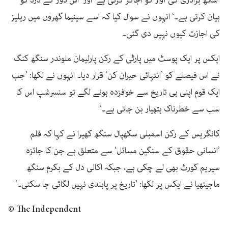
بیان کرتی ہے۔‘ انہوں نے سوال کیا کہ اسے سینیما گھروں میں ریلیز
کی اجازت کیوں نہیں دی گئی۔
ایکس پر ایک پوسٹ میں پارٹی کے رکن پارلیمان ملوندر سنگھ کنگ
نے اس فیصلے کو ’انتہائی حیران کن‘ قرار دیا۔ انہوں نے لکھا: ’جب
ایک قوم اپنی ہی تاریخ سے خوفزدہ ہونے لگے تو سنسرشپ اس کا
سب سے خطرناک ہتھیار بن جاتی ہے۔‘
کانگریس کے رکن اسمبلی سکھپال سنگھ کھیرا نے کہا کہ فلم
’انسانی حقوق کے سنگین مسائل‘ سے متعلق ہے جن کا جائزہ
سپریم کورٹ بھی لے چکی ہے، جبکہ اکالی دل کے بکرم سنگھ
ماجیتھیا نے ایکس پر لکھا: ’تاریخ پر پابندی نہیں لگائی جا سکتی۔‘
© The Independent