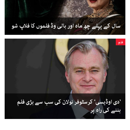
سال کے پہلے چھ ماہ اور بالی وڈ فلموں کا فلاپ شو
فلم
’دی اوڈیسی‘ کرسٹوفر نولان کی سب سے بڑی فلم
بننے کی راہ پر