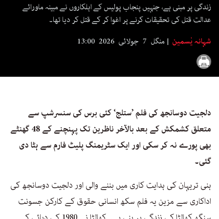
seconds
زندگی پر مبنی ہے، جنہیں پنجاب پولیس کے اہلکاروں نے مبینہ ماورائے
عدالت قتل کی تحقیقات کرنے پر اغوا کر کے قتل کر دیا تھا۔
شہانہ یٰسمین
منگل 7 جولائی 2026 13:00
دلجیت دوسانجھ کی فلم ’ستلج‘ کئی برس کی سنسرشپ سے
متعلق کشمکش کے بعد بالآخر ناظرین تک پہنچنے کے 48 گھنٹے
بھی پورے نہ کر سکی اور ایک سٹریمنگ پلیٹ فارم سے ہٹا دی
گئی۔
ہنی تریہان کی ہدایت کاری میں بننے والی اور دلجیت دوسانجھ کی
اداکاری سے مزین یہ فلم سکھ انسانی حقوق کے کارکن جسونت
سنگھ کھالڑا کی زندگی پر بنی ہے۔ کھالڑا نے 1980 کی دہائی کے