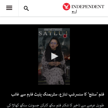
0
seconds
فلم ’ستلج‘ کا سنسرشپ تنازع، سٹریمنگ پلیٹ فارم سے غائب
of
2
minutes,
طویل عرصے سے تاخیر کا شکار فلم سکھ کارکن جسونت سنگھ کھالڑا کی
11