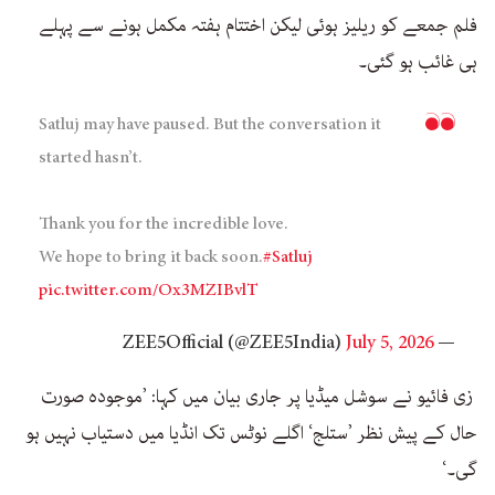
فلم جمعے کو ریلیز ہوئی لیکن اختتام ہفتہ مکمل ہونے سے پہلے
ہی غائب ہو گئی۔
Satluj may have paused. But the conversation it
started hasn’t.
Thank you for the incredible love.
We hope to bring it back soon.
#Satluj
pic.twitter.com/Ox3MZIBvlT
July 5, 2026
— ZEE5Official (@ZEE5India)
زی فائیو نے سوشل میڈیا پر جاری بیان میں کہا: ’موجودہ صورت
حال کے پیش نظر ’ستلج‘ اگلے نوٹس تک انڈیا میں دستیاب نہیں ہو
گی۔‘