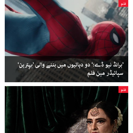
فلم
’برانڈ نیو ڈے:‘ دو دہائیوں میں بننے والی ’بہترین‘
سپائیڈر مین فلم
فلم