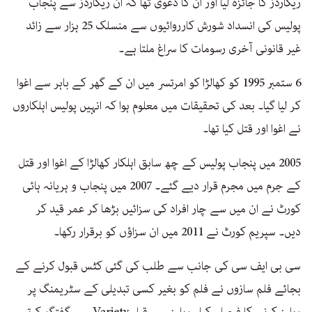
ریکارڈز کا جائزہ لیا اور ان کا دعویٰ تھا کہ ان ریکارڈز سے پنجاب
پولیس کی انسداد شورش کارروائیوں سے منسلک 25 ہزار سے زائد
غیر قانونی آخری رسومات کا سراغ ملتا ہے۔
6 ستمبر 1995 کو کھالڑا کو امرتسر میں ان کے گھر کے باہر سے اغوا
کر لیا گیا۔ بعد کی تحقیقات میں معلوم ہوا کہ انہیں پولیس اہلکاروں
نے اغوا اور قتل کیا تھا۔
2005 میں پنجاب پولیس کے چھ سابق اہلکار کھالڑا کے اغوا اور قتل
کے جرم میں مجرم قرار دیے گئے۔ 2007 میں پنجاب و ہریانہ ہائی
کورٹ نے ان میں سے چار افراد کی سزائیں بڑھا کر عمر قید کر
دیں۔ سپریم کورٹ نے 2011 میں ان سزاؤں کو برقرار رکھا۔
سی بی ایف سی کی جانب سے طلب کی گئی کٹس قبول کرنے کے
بجائے فلم سازوں نے فلم کو بغیر کسی تبدیلی کے سٹریمنگ پر
ریلیز کرنے کا فیصلہ کیا۔ ریلیز سے قبل Variety سے گفتگو کرتے