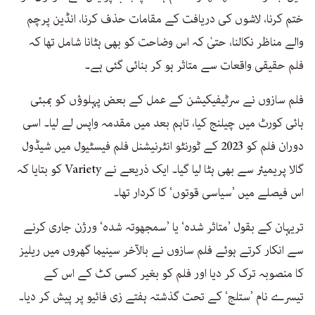
ختم کرنا، لاشوں کی دریافت کے مقامات حذف کرنا، انڈین پرچم
والے مناظر نکالنا، حتیٰ کہ اس وضاحت کو بھی ہٹانا شامل تھا کہ
فلم حقیقی واقعات سے متاثر ہو کر بنائی گئی ہے۔
فلم سازوں نے سرٹیفیکیشن کے عمل کے بعض پہلوؤں کو بمبئی
ہائی کورٹ میں چیلنج کیا، تاہم بعد میں مقدمہ واپس لے لیا۔ اسی
دوران فلم کو 2023 کے ٹورنٹو انٹرنیشنل فلم فیسٹیول میں شیڈول
گالا پریمیئر سے بھی ہٹا لیا گیا۔ ایک ذریعے نے Variety کو بتایا کہ
اس فیصلے میں ’سیاسی قوتوں‘ کا کردار تھا۔
تریہان کے بقول ’متاثر شدہ‘ یا ’سمجھوتہ شدہ‘ ورژن جاری کرنے
سے انکار کرتے ہوئے فلم سازوں نے بالآخر سینیما گھروں میں ریلیز
کا منصوبہ ترک کر دیا اور فلم کو بغیر کسی کٹ کے اس کے
تیسرے نام ’ستلج‘ کے تحت گذشتہ ہفتے زی فائیو پر پیش کر دیا۔