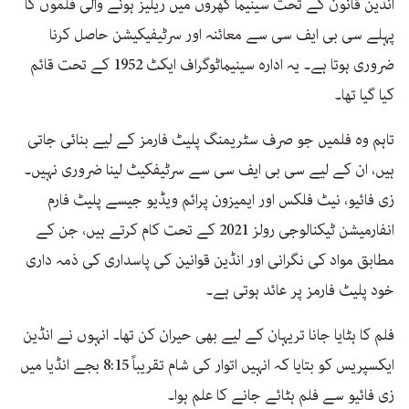
انڈین قانون کے تحت سینیما گھروں میں ریلیز ہونے والی فلموں کا
پہلے سی بی ایف سی سے معائنہ اور سرٹیفیکیشن حاصل کرنا
ضروری ہوتا ہے۔ یہ ادارہ سینیماٹوگراف ایکٹ 1952 کے تحت قائم
کیا گیا تھا۔
تاہم وہ فلمیں جو صرف سٹریمنگ پلیٹ فارمز کے لیے بنائی جاتی
ہیں، ان کے لیے سی بی ایف سی سے سرٹیفکیٹ لینا ضروری نہیں۔
زی فائیو، نیٹ فلکس اور ایمیزون پرائم ویڈیو جیسے پلیٹ فارم
انفارمیشن ٹیکنالوجی رولز 2021 کے تحت کام کرتے ہیں، جن کے
مطابق مواد کی نگرانی اور انڈین قوانین کی پاسداری کی ذمہ داری
خود پلیٹ فارمز پر عائد ہوتی ہے۔
فلم کا ہٹایا جانا تریہان کے لیے بھی حیران کن تھا۔ انہوں نے انڈین
ایکسپریس کو بتایا کہ انہیں اتوار کی شام تقریباً 8:15 بجے انڈیا میں
زی فائیو سے فلم ہٹائے جانے کا علم ہوا۔