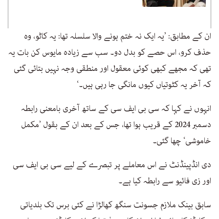
ان کے مطابق: ’یہ ایک نہ ختم ہونے والا سلسلہ تھا: یہ کاٹو، وہ
حذف کرو، اس حصے کو بدل دو۔ سب سے زیادہ مایوس کن بات یہ
تھی کہ مجھے کبھی کوئی معقول اور منطقی وجہ نہیں بتائی گئی
کہ آخر یہ کٹوتیاں کیوں مانگی جا رہی ہیں۔‘
انہوں نے کہا کہ سی بی ایف سی کے ساتھ آخری بامعنی رابطہ
دسمبر 2024 کے قریب ہوا تھا، جس کے بعد ان کے بقول ’مکمل
خاموشی‘ چھا گئی۔
دی انڈپینڈنٹ نے اس معاملے پر تبصرے کے لیے سی بی ایف سی
اور زی فائیو سے رابطہ کیا ہے۔
سابق بینک ملازم جسونت سنگھ کھالڑا نے کئی برس تک بلدیاتی