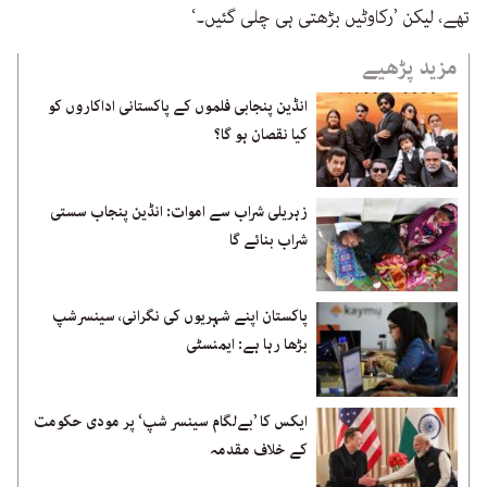
تھے، لیکن ’رکاوٹیں بڑھتی ہی چلی گئیں۔‘
مزید پڑھیے
انڈین پنجابی فلموں کے پاکستانی اداکاروں کو
کیا نقصان ہو گا؟
زہریلی شراب سے اموات: انڈین پنجاب سستی
شراب بنائے گا
پاکستان اپنے شہریوں کی نگرانی، سینسرشپ
بڑھا رہا ہے: ایمنسٹی
ایکس کا ’بےلگام سینسر شپ‘ پر مودی حکومت
کے خلاف مقدمہ