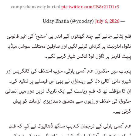
comprehensively buried
pic.twitter.com/IB8r21D1r3
July 6, 2026
— Uday Bhatia (@yooday)
فلم ہٹائے جانے کے چند گھنٹوں کے اندر ہی ’ستلج‘ کی غیر قانونی
نقول انٹرنیٹ پر گردش کرنے لگیں اور صارفین مختلف سوشل میڈیا
پلیٹ فارمز پر ڈاؤن لوڈ لنکس شیئر کرنے لگے۔
پنجاب میں حکمران عام آدمی پارٹی، حزب اختلاف کی کانگریس اور
شیرو مانی اکالی دل کے رہنماؤں نے بھی اس فیصلے پر تنقید کی۔
ان کا مؤقف تھا کہ فلم ریاست کے ایک تاریک ترین دور میں انسانی
حقوق کی خلاف ورزیوں سے متعلق دستاویزی الزامات کو پیش
کرتی ہے۔
عام آدمی پارٹی کے ترجمان کلدیپ سنگھ ڈھالیوال نے کہا کہ فلم
’سکھ برادری کی آواز کو اجاگر کرتی ہے‘ اور ’اس دور کے درد کو