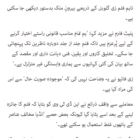
تاہم فلم زی گلوبل کے ذریعے بیرونِ ملک بدستور دیکھی جا سکتی
ہے۔
پلیٹ فارم نے مزید کہا: ’ہم تمام مناسب قانونی راستے اختیار کرنے
کے لیے پُرعزم ہیں تاکہ فلم جلد از جلد دوبارہ ناظرین تک پہنچائی
جا سکے۔ تخلیق کاروں اور یقین، فنی دیانت داری اور مقصد کے
ساتھ بیان کی گئی کہانیوں سے ہماری وابستگی غیر متزلزل ہے۔‘
زی فائیو نے یہ وضاحت نہیں کی کہ ’موجودہ صورت حال‘ سے اس
کی مراد کیا ہے۔
معاملے سے واقف ذرائع نے این ڈی ٹی وی کو بتایا کہ فلم کا جائزہ
لینے کے بعد اسے ہٹایا گیا کیونکہ بعض حصے ’انڈیا مخالف عناصر
کے ہاتھوں غلط استعمال ہو سکتے تھے۔‘