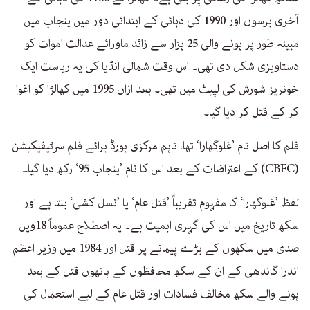
آخری برسوں اور 1990 کی دہائی کے ابتدائی دور میں پنجاب میں
مبینہ طور پر ہونے والی 25 ہزار سے زائد ماورائے عدالت اموات کو
دستاویزی شکل دی تھی۔ اس وقت شمالی انڈیا کی یہ ریاست ایک
خونریز شورش کی لپیٹ میں تھی۔ بعد ازاں 1995 میں کھالڑا کو اغوا
کر کے قتل کر دیا گیا۔
فلم کا اصل نام ’غلوگھارا‘ تھا، تاہم مرکزی بورڈ برائے فلم سرٹیفیکیشن
(CBFC) کے اعتراضات کے بعد اس کا نام ’پنجاب 95‘ رکھ دیا گیا۔
لفظ ’غلوگھارا‘ کا مفہوم تقریباً ’قتل عام‘ یا ’نسل کشی‘ بنتا ہے اور
سکھ تاریخ میں اس کی گہری اہمیت ہے۔ یہ اصطلاح عموماً 18ویں
صدی میں سکھوں کے بڑے پیمانے پر قتل اور 1984 میں وزیر اعظم
اندرا گاندھی کے ان کے سکھ محافظوں کے ہاتھوں قتل کے بعد
ہونے والے سکھ مخالف فسادات اور قتل عام کے لیے استعمال کی