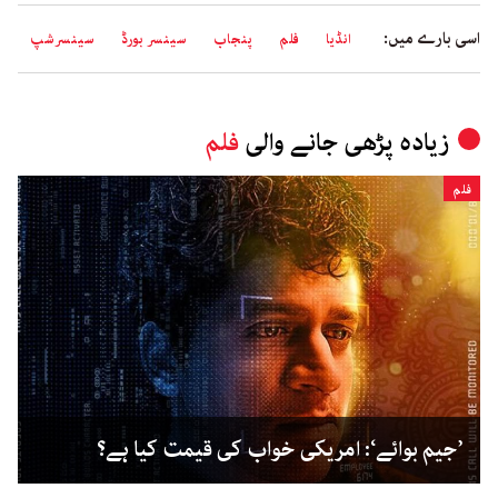
اسی بارے میں:
انڈیا
فلم
پنجاب
سینسر بورڈ
سینسرشپ
زیادہ پڑھی جانے والی
فلم
فلم
’جیم بوائے‘: امریکی خواب کی قیمت کیا ہے؟