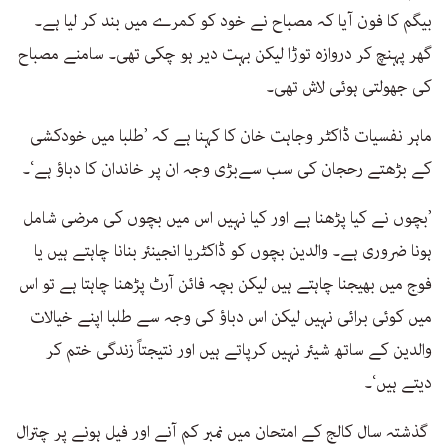
بیگم کا فون آیا کہ مصباح نے خود کو کمرے میں بند کر لیا ہے۔
گھر پہنچ کر دروازہ توڑا لیکن بہت دیر ہو چکی تھی۔ سامنے مصباح
کی جھولتی ہوئی لاش تھی۔
ماہر نفسیات ڈاکٹر وجاہت خان کا کہنا ہے کہ ’طلبا میں خودکشی
کے بڑھتے رحجان کی سب سےبڑی وجہ ان پر خاندان کا دباؤ ہے‘۔
’بچوں نے کیا پڑھنا ہے اور کیا نہیں اس میں بچوں کی مرضی شامل
ہونا ضروری ہے۔ والدین بچوں کو ڈاکٹریا انجینئر بنانا چاہتے ہیں یا
فوج میں بھیجنا چاہتے ہیں لیکن بچہ فائن آرٹ پڑھنا چاہتا ہے تو اس
میں کوئی برائی نہیں لیکن اس دباؤ کی وجہ سے طلبا اپنے خیالات
والدین کے ساتھ شیئر نہیں کرپاتے ہیں اور نتیجتاً زندگی ختم کر
دیتے ہیں‘۔
گذشتہ سال کالج کے امتحان میں نمبر کم آنے اور فیل ہونے پر چترال