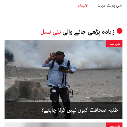
اسی بارے میں:
راولپنڈی
زیادہ پڑھی جانے والی
نئی نسل
نئی نسل
طلبہ صحافت کیوں نہیں کرنا چاہتے؟
نئی نسل