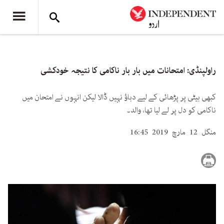
راولپنڈی: امتحانات میں بار بار ناکامی کا نتیجہ خودکشی
کبھی بیٹی پر پڑھائی کے لیے دباؤ نہیں ڈالا لیکن انہوں نے امتحان میں
ناکامی کو دل پر لے لیا تھا، والد۔
منگل 12 مارچ 2019 16:45