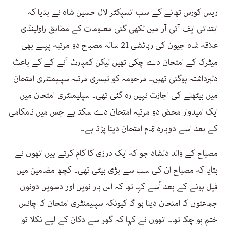
ریس کورس تھانے کے سب انسپکٹر لال حسین شاہ نے بتایا کہ
ابتدائی ایف آئی آر میں لکھی گئی معلومات کے مطابق راولپنڈی
علاقہ شاہ جیون کی رہائشی 21 سالہ مصباح دو مرتبہ پہلے بھی
میٹرک کے امتحان دے چکی تھیں لیکن کمپارٹ آنے کے کے باعث
دلبرداشتہ ہوگئی تھیں۔ مرحومہ کو تیسری مرتبہ سپلیمنٹری امتحان
میں بیٹھنے کی اجازت نہیں رہ گئی تھی۔ سپلیمنٹری امتحان میں
ایک امیدوار محض دو مرتبہ امتحان دے سکتا ہے جس میں نامکامی
کے بعد اسے دوبارہ تمام امتحان دینا پڑتا ہے۔
مصباح کے والد دلشاد جو کہ ایک درزی کا کام کرتے ہیں انھوں نے
بتایا کہ مصباح ان کی سب سے بڑی بیٹی تھی۔ کچھ مضامین میں
فیل ہونے کے بعد اُسے کہا تھا کہ اس بار نویں اور دسویں دونوں
جماعتوں کا امتحان دینا ہو گا کیونکہ سپلیمنٹری امتحان کا چانس
ختم ہو چکا تھا۔ انھوں نے کہا کہ گھر سے دکان کے لیے نکلا تو