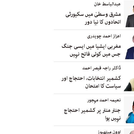
عبدالباسط خان
مشرق وسطیٰ میں سکیورٹی
اتحادوں کا نیا دور
اعزاز احمد چوہدری
مغربی ایشیا میں ایسی جنگ
جس میں کوئی فاتح نہیں
ڈاکٹر راجہ قیصر احمد
کشمیر انتخابات، احتجاج اور
سیاست کا امتحان
نعیمہ احمد مہجور
جنتر منتر پر کشمیر احتجاج
نہیں ہوا
اوون میتھیوز