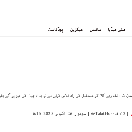
ملٹی میڈیا
سائنس
میگزین
پوڈکاسٹ
ان کب تک رہے گا؟ اگر مستقبل کی راہ تلاش کرنی ہے تو بات چیت کی میز پر آئے بغیر
ن
@TalatHussain12
سوموار 26 اکتوبر 2020 6:15