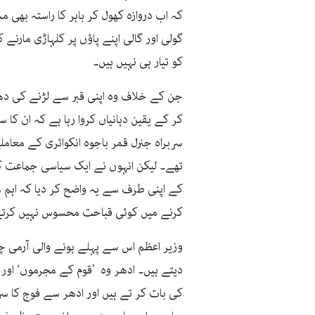
کہ اب دروازہ کھول کر باہر کا راستہ بھی 
گولی اور گالی اپنے پاؤں پر کلہاڑی مارنے
کو تیار ہی نہیں ہیں۔
جن کے خلاف وہ اپنی قبر سے لڑنے کی دھ
کر کے یقین دہانیاں کروا رہا ہے کہ ان کا 
سربراہ جنرل قمر باجوہ انکوائری کے معا
تھے۔ لیکن انہوں نے ایک سیاسی جماعت ک
کے اپنی طرف سے یہ واضح کر دیا کہ اہم م
کرنے میں کوئی قباحت محسوس نہیں کرت
وزیر اعظم اس سے پہلے ہونے والی آرمی چ
دیتے ہیں۔ ادھر وہ ’قوم کے مجرموں‘ اور ’
کی بات کر تے ہیں اور ادھر سے فوج کا س