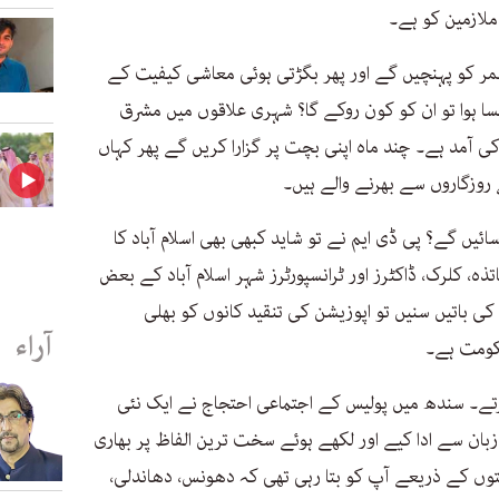
ملازمین کو ہے۔
مر کو پہنچیں گے اور پھر بگڑتی ہوئی معاشی کیفیت کے
سا ہوا تو ان کو کون روکے گا؟ شہری علاقوں میں مشرق
ی آمد ہے۔ چند ماہ اپنی بچت پر گزارا کریں گے پھر کہاں
وزگاروں سے بھرنے والے ہیں۔
ئیں گے؟ پی ڈی ایم نے تو شاید کبھی بھی اسلام آباد کا
اتذہ، کلرک، ڈاکٹرز اور ٹرانسپورٹرز شہر اسلام آباد کے بعض
ی باتیں سنیں تو اپوزیشن کی تنقید کانوں کو بھلی
آراء
کومت ہے۔
ے۔ سندھ میں پولیس کے اجتماعی احتجاج نے ایک نئی
بان سے ادا کیے اور لکھے ہوئے سخت ترین الفاظ پر بھاری
وں کے ذریعے آپ کو بتا رہی تھی کہ دھونس، دھاندلی،