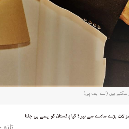
ور سکتے ہیں (اے ایف پی)
سوالات بڑے سادے سے ہیں؟ کیا پاکستان کو ایسے ہی چلنا
تازہ 