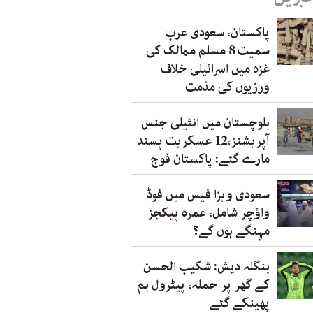
پاکستان، سعودی عرب
سمیت 8 مسلم ممالک کی
غزہ میں اسرائیلی خلاف
ورزیوں کی مذمت
بلوچستان میں انٹیلی جنس
آپریشنز،12 عسکریت پسند
مارے گئے: پاکستان فوج
سعودی ویزا فیس میں فوڈ
واؤچر شامل، عمرہ پیکجز
مہنگے ہوں گے؟
بنگلہ دیش: شکیب الحسن
کے گھر پر حملہ، پیٹرول بم
پھینکے گئے