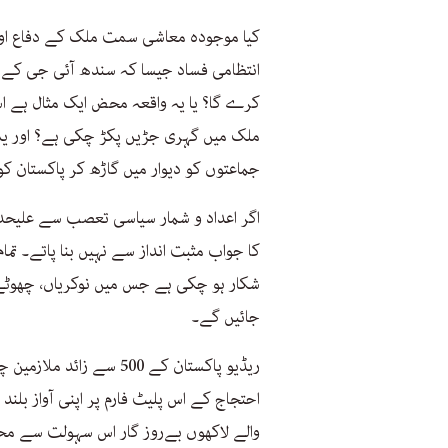
کیا موجودہ معاشی سمت ملک کے دفاع اور ل
انتظامی فساد جیسا کہ سندھ آئی جی کے یر
ملک میں گہری جڑیں پکڑ چکی ہے؟ اور یہ 
جماعتوں کو دیوار میں گاڑھ کر پاکستان کو 
اگر اعداد و شمار سیاسی تعصب سے علیحد
کا جواب مثبت انداز سے نہیں بنا پاتے۔ ت
شکار ہو چکی ہے جس میں نوکریاں، چھوٹے 
جائیں گے۔
ریڈیو پاکستان کے 500 سے 
احتجاج کے اس پلیٹ فارم پر اپنی آواز بل
والے لاکھوں بےروز گار اس سہولت سے مح