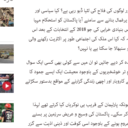
وگوں کی فلاح کی لٹیا ڈبو رہی ہے؟ کیا سیاسی اور
غمال بنانے سے سامنے آیا پاکستان کو استحکام مہیا
کرے گا؟ یا یہ واقعہ محض ایک مثال ہے اس بنیادی خرابی کی جو 2018 کے انتخابات کے بعد اس
کہ کیا اس ملک کی اجتماعی طور پر اکثریت رکھنے والی
سنبھالا جا سکتا ہے یا نہیں؟
ہ کر دیے جائیں تو ان میں سے کوئی بھی کسی ایک سوال
مام تر خوشخبریوں کے باوجود معیشت ایک ایسے جمود کا
کاروبار اور اچھی زندگی گزارنے کے مواقع بدستور سکڑتے
زائد ملازمین چونکہ پارلیمان کے قریب ہی نوکریاں کیا کرتے تھے لہذا
ند کر سکے۔ پاکستان کی وسیع و عریض سرزمین پر بسنے
روم ہونے کے باوجود اسی کوفت اور ذہنی اذیت سے گزر