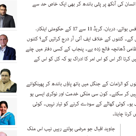
ے۔ انسان کی آنکھ پر پٹی باندھ کر بھی ایک خاص حد سے
کل کو اوپر سے آنے والے آرڈرز کو کلرک، آفس بوائے، دربان، گریڈ 11 سے 17 کے حکومتی اہلکار،
گے۔ کتنوں کے خلاف ایف آئی آر درج کرائیں گے؟ کتنوں
ظامی ڈھانچہ فالج زدہ ہے۔ پنجاب کے کسی دفتر میں چلے
 کرتا اگر اس کو اس امر کا ادراک ہو کہ کل کو اس کے
وں کو الزامات کے جنگل میں ہاتھ پاؤں باندھ کر پھینکوانے
ہیں کر سکتے۔ کون سی ملکی خدمت اور نوکری ایسی ہو
 ہو۔ کوئی گھاٹے کے سودے کرنے کو تیار نہیں۔ کوئی
 کرنا چاہتا۔
جاوید اقبال جو مرضی بولتے رہیں نیب اس ملک