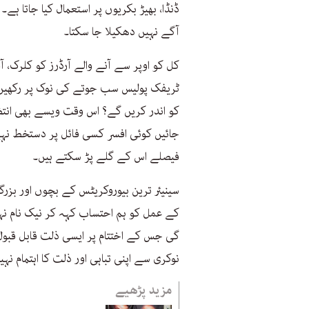
ڈنڈا، بھیڑ بکریوں پر استعمال کیا جاتا ہ
آگے نہیں دھکیلا جا سکتا۔
ٹریفک پولیس سب جوتے کی نوک پر رکھیں 
کو اندر کریں گے؟ اس وقت ویسے بھی انت
جائیں کوئی افسر کسی فائل پر دستخط نہیں
فیصلے اس کے گلے پڑ سکتے ہیں۔
سینیئر ترین بیوروکریٹس کے بچوں اور بزرگ
کے عمل کو ہم احتساب کہہ کر نیک نام ن
گی جس کے اختتام پر ایسی ذلت قابل قبول
نوکری سے اپنی تباہی اور ذلت کا اہتمام نہیں
مزید پڑھیے