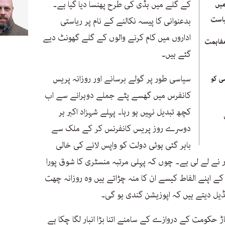
کے گلے میں ہڈی کی طرح پھنسا دیا گیا ہے۔
یں
یاست
بدعنوانی کا پیسہ نکالنے کے نام پر ریاستی
اداروں میں کام کرنے والوں کے گلے گھونٹ دیے
مفاہمت
گئے ہیں۔
سیاسی طور پر گولے برسانے اور روزانہ پریس
ی کو
کانفرس میں گھسے پٹے جملے دوہرانے سے اب
کچھ تبدیل نہیں ہو رہا۔ پہلے شہزاد اکبر ہر
دوسرے روز پریس کانفرنس کر کے ملک سے
باہر گئی ہوئی دولت کو واپس لانے کی خالی
ر نے لے لی ہے۔ چوں کہ پہلی مرتبہ منسٹری کا شوق پورا
کے اپنے الفاط کیسے ان کا منہ چڑاتے ہیں وہ روزانہ چھت
ڈیل دیتے ہیں کہ اپوزیشن گندی ہو گی۔
ڑ حکومت کے دروازے کے سامنے اتنا بڑا انبار لگا چکا ہے