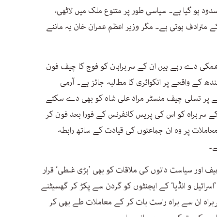
مسدود ہو گیا ہے۔ سیاسی طور پر متنوع ملک میں لاٹھی،
 کے مترادف ہوتی ہے۔ مگر وزیر اعظم عمران خان یہ ماننے
مکی دے رہے ہیں ان کے سربراہان کو فوج کا چیف فون
سندھ کے واقعے پر انکوائری کا مطالبہ جائز ہے۔ آرمی
ملے پر تسلی چیف منسٹر مراد علی شاہ کو بھی دے سکتے
ے سربراہ کو اس کی پریس کانفرنس کے فورا بعد فون کر
عاملات پر وہ ان جماعتوں کی قیادت کے ساتھ رابطہ
ے۔
یف اور سیاست دانوں کی ملاقات کو بھی ’بڑی غلطی‘ قرار
اسرائیل و انڈیا‘ کے ایجنٹوں کو گردن سے پکڑ کر گھسیٹنے
ربراہ ان سے براہ راست بات کر کے معاملات طے بھی کر