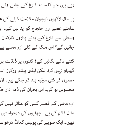
رہے ہیں جن کا سامنا فارغ کیے جانے والے 
ہر سال لاکھوں نوجوان ملازمت کرنے کی ع
سامنے غصے اور احتجاج کو اپنا لیں گے۔ ای
وسطی سے فارغ کیے ہوئے ہزاروں کارکنان ک
جائیں گے؟ اس ملک کے گلی اور محلے بے ر
کتنے ناکے لگائیں گے؟ کتنوں پر ڈنڈے برسا
گھیراو نہیں کرنا لیکن لیڈی ہیلتھ ورکرز، اس
حصوں کو کئی مرتبہ بند کر چکے ہیں۔ ان ک
محسوس ہو گی۔ اس بحران کی ذمہ دار ح
اب ماضی کے قصے کسی کو متاثر نہیں کرت
مثال قائم کی ہے۔ چھٹیوں کی درخواستیں ز
تھیں۔ ایک صوبے کی پولیس کمانڈ درخواست