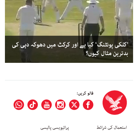
’کلکی پونٹنگ‘ کیا ہے اور کرکٹ میں دھوکہ دہی کی
بدترین مثال کیوں؟
فالو کریں:
استعمال کی شرائط
پرائیویسی پالیسی