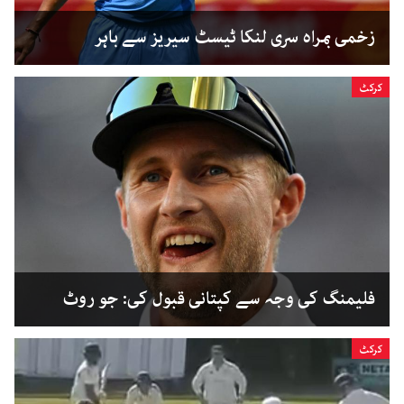
زخمی بمراہ سری لنکا ٹیسٹ سیریز سے باہر
کرکٹ
فلیمنگ کی وجہ سے کپتانی قبول کی: جو روٹ
کرکٹ