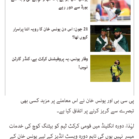
بورڈ سے دور رہے
21 جون: اس دن یونس خان کا رویہ اتنا پراسرار
کیوں تھا؟
وقار یونس، یہ پروفیشنل کرکٹ ہے، کنڈر گارٹن
نہیں!
پی سی بی اور یونس خان نے اس معاملے پر مزید کسی بھی
تبصرے سے گریز کرنے پر اتفاق کیا ہے۔
لہٰذا، دورہ انگلینڈ میں قومی کرکٹ ٹیم کو بیٹنگ کوچ کی خدمات
میسر نہیں ہوں گی تاہم دورہ ویسٹ انڈیز کے لیے یونس خان کے