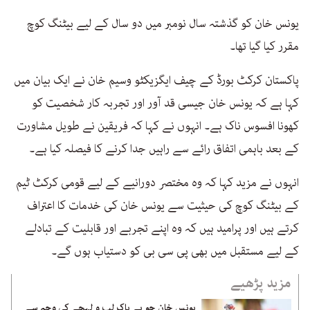
یونس خان کو گذشتہ سال نومبر میں دو سال کے لیے بیٹنگ کوچ
مقرر کیا گیا تھا۔
پاکستان کرکٹ بورڈ کے چیف ایگزیکٹو وسیم خان نے ایک بیان میں
کہا ہے کہ یونس خان جیسی قد آور اور تجربہ کار شخصیت کو
کھونا افسوس ناک ہے۔ انہوں نے کہا کہ فریقین نے طویل مشاورت
کے بعد باہمی اتفاق رائے سے راہیں جدا کرنے کا فیصلہ کیا ہے۔
انہوں نے مزید کہا کہ وہ مختصر دورانیے کے لیے قومی کرکٹ ٹیم
کے بیٹنگ کوچ کی حیثیت سے یونس خان کی خدمات کا اعتراف
کرتے ہیں اور پرامید ہیں کہ وہ اپنے تجربے اور قابلیت کے تبادلے
کے لیے مستقبل میں بھی پی سی بی کو دستیاب ہوں گے۔
مزید پڑھیے
یونس خان جو بے باک لب و لہجے کی وجہ سے