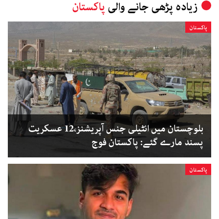
زیادہ پڑھی جانے والی
پاکستان
پاکستان
بلوچستان میں انٹیلی جنس آپریشنز،12 عسکریت
پسند مارے گئے: پاکستان فوج
پاکستان