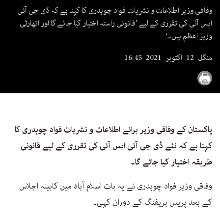
seconds
وفاقی وزیر اطلاعات و نشریات فواد چوہدری کا کہنا ہے کہ ڈی جی آئی
ایس آئی کی تقرری کے لیے ’قانونی راستہ اختیار کیا جائے گا اور اتھارٹی
وزیر اعظم ہیں۔‘
منگل 12 اکتوبر 2021 16:45
پاکستان کے وفاقی وزیر برائے اطلاعات و نشریات فواد چوہدری کا
کہنا ہے کہ نئے ڈی جی آئی ایس آئی کی تقرری کے لیے قانونی
طریقہ اختیار کیا جائے گا۔
وفاقی وزیر فواد چوہدری نے یہ بات اسلام آباد میں کابینہ اجلاس
کے بعد پریس بریفنگ کے دوران کہی۔