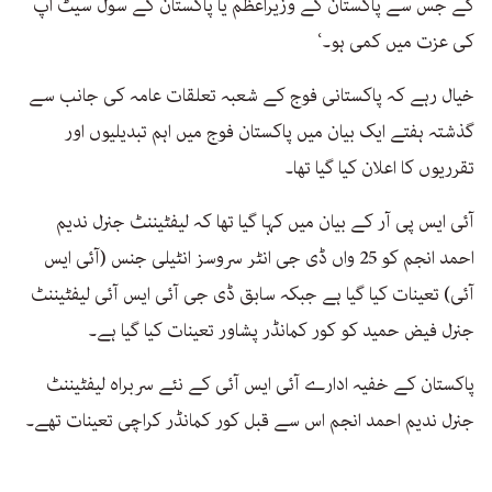
گے جس سے پاکستان کے وزیراعظم یا پاکستان کے سول سیٹ اپ
کی عزت میں کمی ہو۔‘
خیال رہے کہ پاکستانی فوج کے شعبہ تعلقات عامہ کی جانب سے
گذشتہ ہفتے ایک بیان میں پاکستان فوج میں اہم تبدیلیوں اور
تقرریوں کا اعلان کیا گیا تھا۔
آئی ایس پی آر کے بیان میں کہا گیا تھا کہ لیفٹیننٹ جنرل ندیم
احمد انجم کو 25 واں ڈی جی انٹر سروسز انٹیلی جنس (آئی ایس
آئی) تعینات کیا گیا ہے جبکہ سابق ڈی جی آئی ایس آئی لیفٹیننٹ
جنرل فیض حمید کو کور کمانڈر پشاور تعینات کیا گیا ہے۔
پاکستان کے خفیہ ادارے آئی ایس آئی کے نئے سربراہ لیفٹیننٹ
جنرل ندیم احمد انجم اس سے قبل کور کمانڈر کراچی تعینات تھے۔