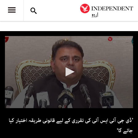
0
seconds
’ڈی جی آئی ایس آئی کی تقرری کے لیے قانونی طریقہ اختیار کیا
of
1
جائے گا‘
minute,
50