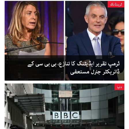
ٹرینڈنگ
ٹرمپ تقریر ایڈیٹنگ کا تنازع، بی بی سی کے
ڈائریکٹر جنرل مستعفی
دنیا