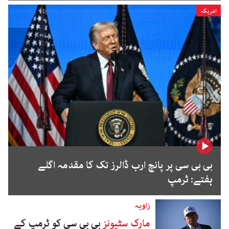
امریکہ
بی بی سی پر پانچ ارب ڈالرز تک کا مقدمہ اگلے
ہفتے: ٹرمپ
زاویہ
مارک سٹیونز
بی بی سی کو ٹرمپ کے