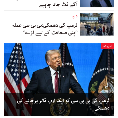
آگے ڈٹ جانا چاہیے
دنیا
ٹرمپ کی دھمکی:بی بی سی عملہ
’اپنی صحافت کے لیے لڑے‘
امریکہ
ٹرمپ کی بی بی سی کو ایک ارب ڈالر ہرجانے کی
دھمکی