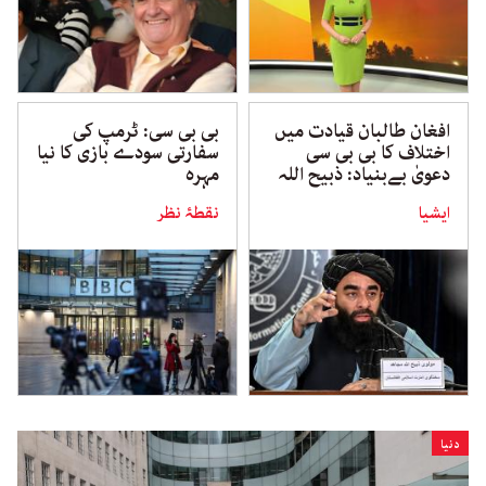
افغان طالبان قیادت میں
بی بی سی: ٹرمپ کی
اختلاف کا بی بی سی
سفارتی سودے بازی کا نیا
دعویٰ بےبنیاد: ذبیح اللہ
مہرہ
ایشیا
نقطۂ نظر
دنیا