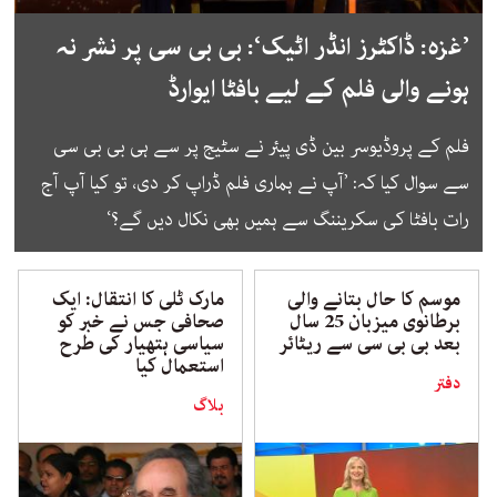
’غزہ: ڈاکٹرز انڈر اٹیک‘: بی بی سی پر نشر نہ
ہونے والی فلم کے لیے بافٹا ایوارڈ
فلم کے پروڈیوسر بین ڈی پیئر نے سٹیج پر سے ہی بی بی سی
سے سوال کیا کہ: ’آپ نے ہماری فلم ڈراپ کر دی، تو کیا آپ آج
رات بافٹا کی سکریننگ سے ہمیں بھی نکال دیں گے؟‘
موسم کا حال بتانے والی
مارک ٹلی کا انتقال: ایک
برطانوی میزبان 25 سال
صحافی جس نے خبر کو
بعد بی بی سی سے ریٹائر
سیاسی ہتھیار کی طرح
استعمال کیا
دفتر
بلاگ