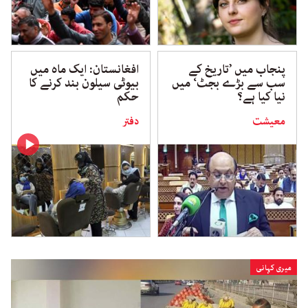
پنجاب میں ’تاریخ کے
افغانستان: ایک ماہ میں
سب سے بڑے بجٹ‘ میں
بیوٹی سیلون بند کرنے کا
نیا کیا ہے؟
حکم
معیشت
دفتر
میری کہانی