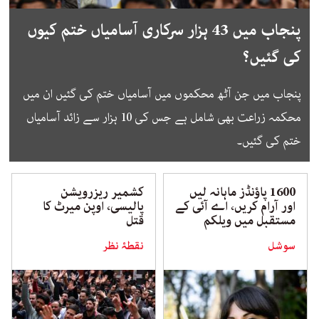
پنجاب میں 43 ہزار سرکاری آسامیاں ختم کیوں
کی گئیں؟
پنجاب میں جن آٹھ محکموں میں آسامیاں ختم کی گئیں ان میں
محکمہ زراعت بھی شامل ہے جس کی 10 ہزار سے زائد آسامیاں
ختم کی گئیں۔
1600 پاؤنڈز ماہانہ لیں
کشمیر ریزرویشن
اور آرام کریں، اے آئی کے
پالیسی، اوپن میرٹ کا
مستقبل میں ویلکم
قتل
سوشل
نقطۂ نظر