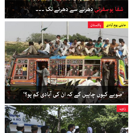
شفا یوسفزئی
دھرنے سے دھرنے تک ۔۔۔
عالمی یومِ آبادی
پاکستان
’صوبے کیوں چاہیں گے کہ ان کی آبادی کم ہو؟‘
زاویہ