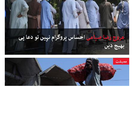
عروج رضا صیامی
احساس پروگرام نہیں تو دعا ہی
بھیج دیں
معیشت
یوم مزدور: سوا کروڑ افراد کے بے روزگار ہونے کا
خطرہ