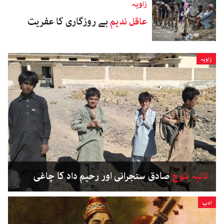
زاویہ
عاقل ندیم
بے روزگاری کا عفریت
زاویہ
تانیہ بلوچ
صادق سنجرانی اور رحیم داد کا چاغی
ادب