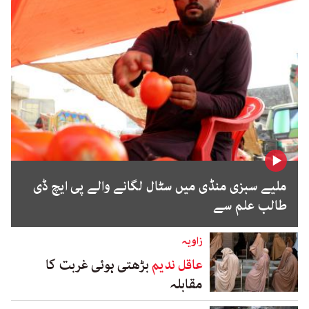
ملیے سبزی منڈی میں سٹال لگانے والے پی ایچ ڈی
طالب علم سے
زاویہ
عاقل ندیم
بڑھتی ہوئی غربت کا
مقابلہ