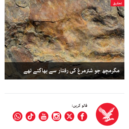
تحقیق
مگرمچھ جو شترمرغ کی رفتار سے بھاگتے تھے
فالو کریں: