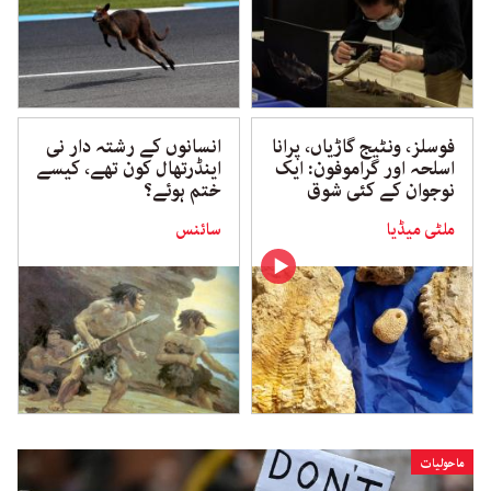
فوسلز، ونٹیج گاڑیاں، پرانا
انسانوں کے رشتہ دار نی
اسلحہ اور گراموفون: ایک
اینڈرتھال کون تھے، کیسے
نوجوان کے کئی شوق
ختم ہوئے؟
ملٹی میڈیا
سائنس
ماحولیات