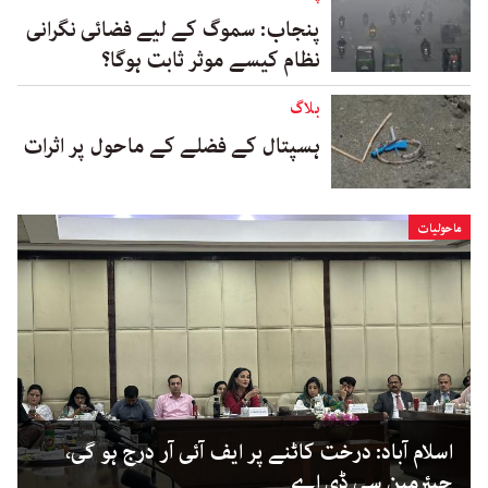
پنجاب: سموگ کے لیے فضائی نگرانی
نظام کیسے موثر ثابت ہوگا؟
بلاگ
ہسپتال کے فضلے کے ماحول پر اثرات
ماحولیات
اسلام آباد: درخت کاٹنے پر ایف آئی آر درج ہو گی،
چیئرمین سی ڈی اے