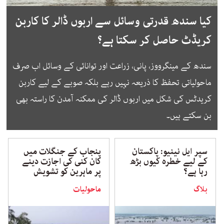
کیا سندھ قدرتی وسائل سے اربوں ڈالر کا کاربن
کریڈٹ حاصل کر سکتا ہے؟
سندھ کے مینگرووز، پانی، زراعت اور توانائی کے وسائل اب صرف
ماحولیاتی تحفظ کا ذریعہ نہیں رہے بلکہ صوبے کے لیے کاربن
کریدٹس کی شکل میں اربوں ڈالر کی ممکنہ آمدن کا راستہ بھی
بن سکتے ہیں۔
سپر ایل نینیو: پاکستان
پنجاب کے جنگلات میں
کے لیے خطرہ کیوں بڑھ
کان کنی کی اجازت دینے
رہا ہے؟
پر ماہرین کو تشویش
بلاگ
ماحولیات