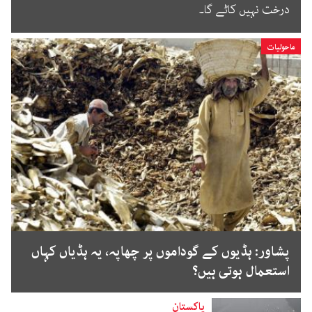
درخت نہیں کاٹے گا۔
ماحولیات
پشاور: ہڈیوں کے گوداموں پر چھاپہ، یہ ہڈیاں کہاں
استعمال ہوتی ہیں؟
پاکستان