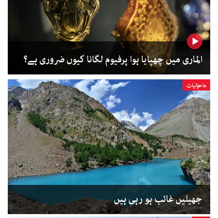
الماری میں چھپایا ہوا پرفیوم لگانا کیوں ضروری ہے؟
ماحولیات
جھیلیں غائب ہو رہی ہیں