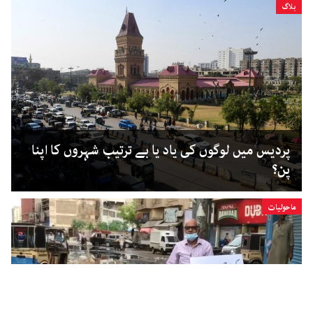
بلاگ
پردیس میں لوگوں کی یاد یا بے ترتیب شہروں کا اپنا
پن؟
ماحولیات