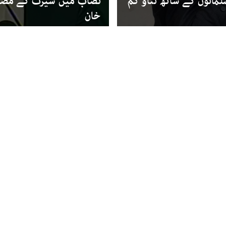
انوں کے ساتھ تناؤ کم
نصاب میں سیرت کے مضام
خان
ٹرینڈنگ
تان میں فرانسیسی
زکربرگ کو اسلاموفوبیا پر
ہی کرتا ہے‘