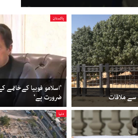
پاکستان
’اسلامو فوبیا کےخاتمے ک
 سے ملاقات
ضرورت ہے‘
دنیا