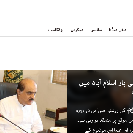
ملٹی میڈیا
سائنس
میگزین
پوڈکاسٹ
بار اسلام آباد میں
 ﷺ کی روشنی میں‘اس دو روزہ
اس موقع پر منعقد ہو رہی ہے۔
لرز اور علما اس موضوع کے