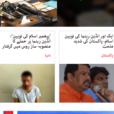
ایک اور انڈین رہنما کی توہین
’پیغمبر اسلام کی توہین‘:
اسلام، پاکستان کی شدید
انڈین رہنما پر حملے کا
مذمت
منصوبہ ساز روس میں گرفتار
پاکستان
دنیا