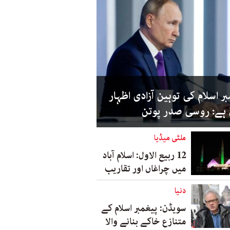
ر اسلام کی توہین آزادی اظہار
 ہے: روسی صدر پوتن
ملٹی میڈیا
12 ربیع الاول: اسلام آباد
میں چراغاں اور تقاریب
دنیا
سویڈن: پیغمبر اسلام کے
متنازع خاکے بنانے والا