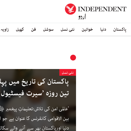
پاکستان
دنیا
خواتین
نئی نسل
سوشل
فن
کھیل
زاویہ
نئی نسل
پاکستان کی تاریخ میں پہلی 
تین روزہ ’سیرت فیسٹیول‘
’عالمی امن کی تلاش:تعلیماتِ پیغمبر
بین الاقوامی کانفرنس کا عنوان ہے جو 
دنیا اورپاکستان بھر سے آنے والے سکا