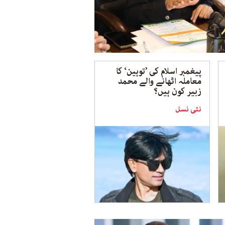
پیغمبر اسلام کی ’توہین‘ کا
معاملہ اٹھانے والے محمد
زبیر کون ہیں؟
نئی نسل