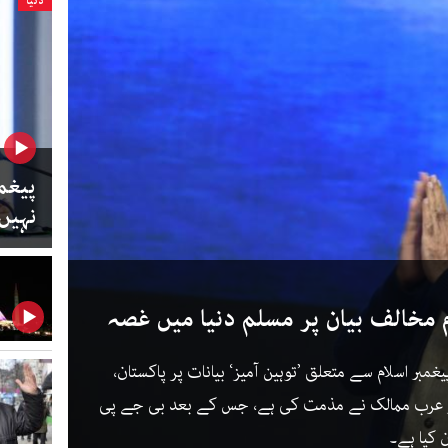
دنیا
پیغمب
نہیں
 مخالف بیان پر مسلم دنیا میں غصہ
غمبر اسلام سے متعلق ’توہین آمیز‘ بیانات پر پاکستان،
ر عرب ممالک نے مذمت کی ہے، جس کے بعد بی جے پی
 کیا ہے۔