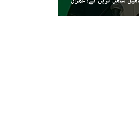
ین شامل کریں گے: عمران
 خط: ’امت کا سچا لیڈر ایسا