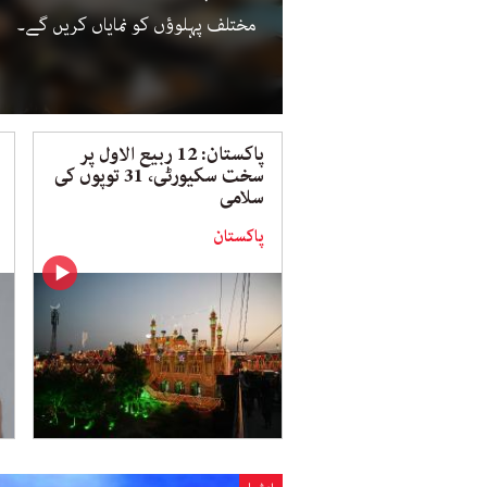
مختلف پہلوؤں کو نمایاں کریں گے۔
پاکستان: 12 ربیع الاول پر
سخت سکیورٹی، 31 توپوں کی
سلامی
پاکستان