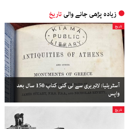
زیادہ پڑھی جانے والی
تاریخ
تاریخ
آسٹریلیا: لائبریری سے لی گئی کتاب 150 سال بعد
واپس
تاریخ