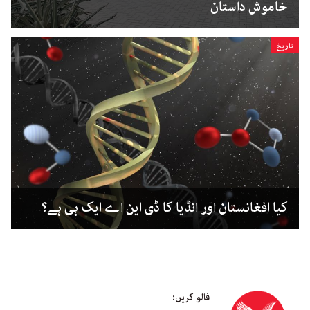
خاموش داستان
تاریخ
کیا افغانستان اور انڈیا کا ڈی این اے ایک ہی ہے؟
فالو کریں: