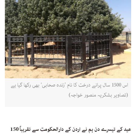
اس 1500 سال پرانے درخت کا نام ’زندہ صحابی‘ بھی رکھا گیا ہے
(تصاویر بشکریہ منصور خواجہ)
عید کے تیسرے دن ہم نے اردن کے دارالحکومت سے تقریباً 150