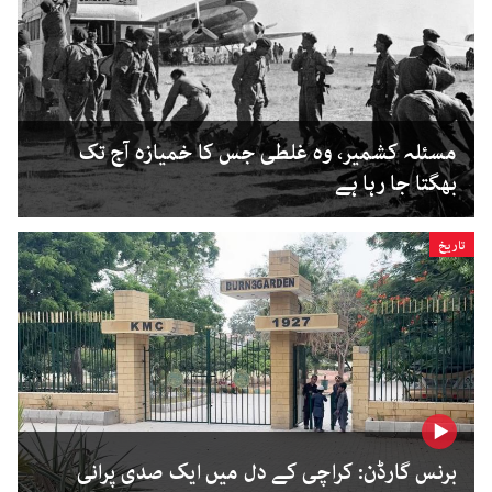
مسئلہ کشمیر، وہ غلطی جس کا خمیازہ آج تک
بھگتا جا رہا ہے
تاریخ
برنس گارڈن: کراچی کے دل میں ایک صدی پرانی