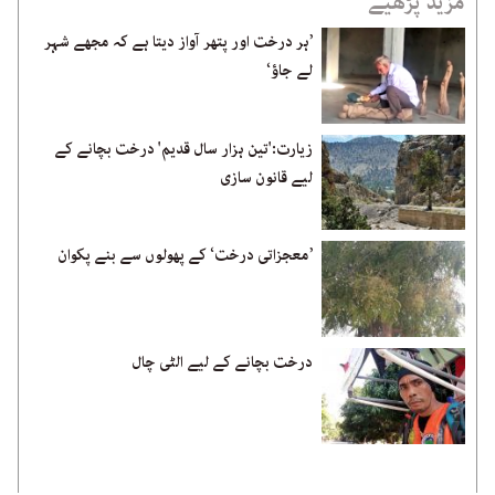
مزید پڑھیے
’ہر درخت اور پتھر آواز دیتا ہے کہ مجھے شہر
لے جاؤ‘
زیارت:'تین ہزار سال قدیم' درخت بچانے کے
لیے قانون سازی
’معجزاتی درخت‘ کے پھولوں سے بنے پکوان
درخت بچانے کے لیے الٹی چال