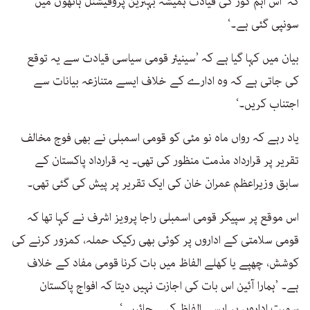
کہ ’اس اہم کور کی قیادت ہمیشہ بہترین پروفیشنل ہاتھوں میں
سونپی گئی ہے۔‘
بیان میں کہا گیا ہے کہ ’سینیئر قومی سیاسی قیادت سے یہ توقع
کی جاتی ہے کہ وہ ادارے کے خلاف ایسے متنازعہ بیانات سے
اجتناب کریں۔‘
یاد رہے کہ رواں ماہ نو مئی کو قومی اسمبلی نے بھی فوج مخالف
تقریر پر قرارداد مذمت منظور کی تھی۔ یہ قرارداد پاکستان کے
سابق وزیراعظم عمران خان کی ایک تقریر پر پیش کی گئی تھی۔
اس موقع پر سپیکر قومی اسمبلی راجا پرویز اشرف نے کہا تھا کہ
قومی سلامتی کے اداروں پر کوئی بھی رکیک حملہ، کمزور کرنے کی
کوشش، چھپے یا کھلے الفاظ میں بات کرنا قومی مفاد کے خلاف
ہے۔ ’ہمارا آئین اس بات کی اجازت نہیں دیتا کہ افواج پاکستان
سمیت اداروں پر ایسے الفاظ کہے جائیں۔‘