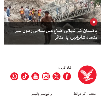
پاکستان کے شمالی اضلاع میں سیلابی ریلوں سے
متعدد شاہراہیں، پل متاثر
فالو کریں:
استعمال کی شرائط
پرائیویسی پالیسی