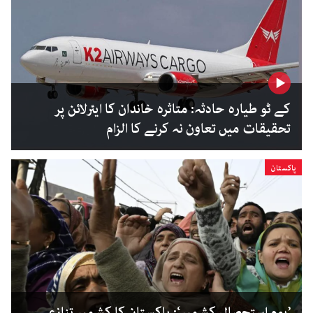
کے ٹو طیارہ حادثہ: متاثرہ خاندان کا ایئرلائن پر
تحقیقات میں تعاون نہ کرنے کا الزام
پاکستان
’یوم استحصال کشمیر‘: پاکستان کا کشمیر تنازعے