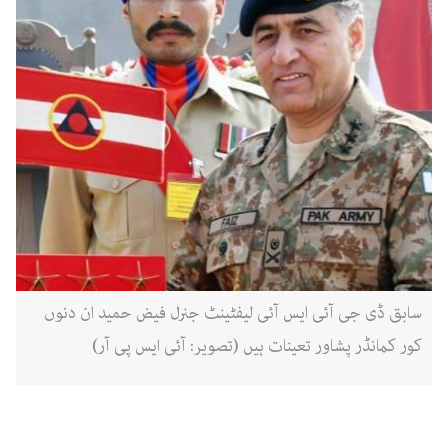
سابق ڈی جی آئی ایس آئی لیفٹینٹ جنرل فیض حمید ان دنوں
کور کمانڈر پشاور تعینات ہیں (تصویر: آئی ایس پی آر)