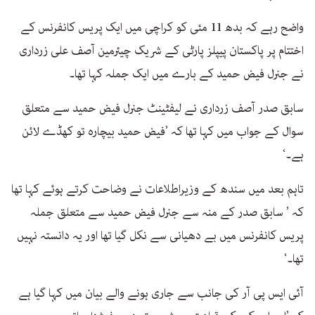
واضح رہے کہ بدھ 11 مئی کو کراچی میں ایک پریس کانفرنس کے
اختتام پر پاکستان پیپلز پارٹی کے شریک چیئرمین آصف علی زرداری
نے جنرل فیض حمید کے بارے میں ایک جملہ کہا تھا۔
سابق صدر آصف زرداری نے لیفٹینٹ جنرل فیض حمید سے متعلق
سوال کے جواب میں کہا تھا کہ ’فیض حمید بیچارہ تو کھڈے لائن
ہے۔‘
تاہم بعد میں سندھ کے وزیراطلاعات نے وضاحت کرتے ہوئے کہا تھا
کہ ’ سابق صدر کے منہ سے جنرل فیض حمید سے متعلق جملہ
پریس کانفرنس میں بے دھیانی سے نکل گیا تھا اور یہ دانستہ نہیں
تھا۔‘
آئی ایس پی آر کی جانب سے جاری ہونے والے بیان میں کہا گیا ہے