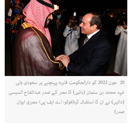
20 جون 2022 کو دارالحکومت قاہرہ پہنچنے پر سعودی ولی
عہد محمد بن سلمان (بائیں) کا مصر کے صدر عبدالفتاح السیسی
(دائیں) نے ان کا استقبال کیا(فوٹو: اے ایف پی/ مصری ایوان
صدر)