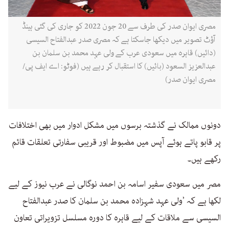
مصری ایوان صدر کی طرف سے 20 جون 2022 کو جاری کی گئی ہینڈ
آؤٹ تصویر میں دیکھا جاسکتا ہے کہ مصری صدر عبدالفتاح السیسی
(دائیں) قاہرہ میں سعودی عرب کے ولی عہد محمد بن سلمان بن
عبدالعزیز السعود (بائیں) کا استقبال کر رہے ہیں (فوٹو: اے ایف پی/
مصری ایوان صدر)
دونوں ممالک نے گذشتہ برسوں میں مشکل ادوار میں بھی اختلافات
پر قابو پاتے ہوئے آپس میں مضبوط اور قریبی سفارتی تعلقات قائم
رکھے ہیں۔
مصر میں سعودی سفیر اسامہ بن احمد نوگالی نے عرب نیوز کے لیے
لکھا ہے کہ ’ولی عہد شہزادہ محمد بن سلمان کا صدر عبدالفتاح
السیسی سے ملاقات کے لیے قاہرہ کا دورہ مسلسل تزویراتی تعاون