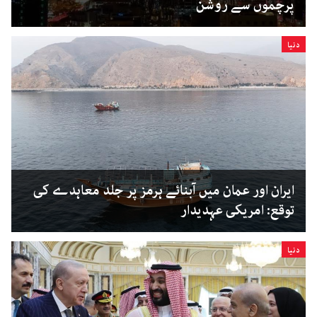
پرچموں سے روشن
دنیا
ایران اور عمان میں آبنائے ہرمز پر جلد معاہدے کی
توقع: امریکی عہدیدار
دنیا