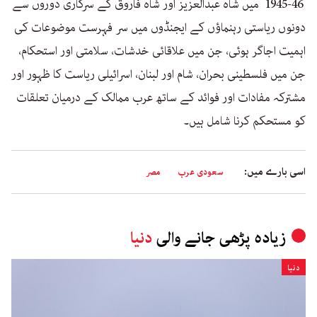
1945-46 میں شاہ عبدالعزیز اور شاہ فاروق کے سرکاری دوروں سے
دونوں ریاستی رہنماؤں کے ایجنڈوں میں سر فہرست موضوعات کی
اہمیت اجاگر ہوئی، جن میں علاقائی خدشات، سلامتی اور استحکام،
جن میں فلسطینی بحران، شام اور لبنان، اسرائیلی ریاست کا ظہور اور
مشترکہ مفادات اور فوائد کے ساتھ عرب ممالک کے درمیان تعلقات
کو مستحکم کرنا شامل ہیں۔
اسی بارے میں:
سعودی عرب
مصر
زیادہ پڑھی جانے والی
دنیا
دنیا