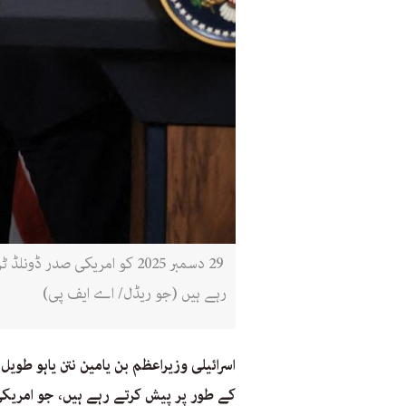
29 دسمبر 2025 کو امریکی ص
رہے ہیں (جو ریڈل/ اے ایف پی)
اسرائیلی وزیراعظم بن یامین نتن یاہو طوی
کے طور پر پیش کرتے رہے ہیں، جو امریکی