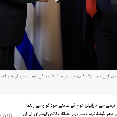
در ڈونلڈ ٹرمپ اپنے مار-ا-لاگو کلب میں پریس کانفرنس کے دوران اسرائیلی وزیرِ
ل عرصے سے اسرائیلی عوام کے سامنے خود کو ایسے رہنما
 صدر ڈونلڈ ٹرمپ سے بہتر تعلقات قائم رکھنے اور ان کی
تازہ 