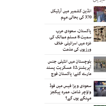
انڈین کشمیر میں آرٹیکل
370 کی بحالی مہم
پاکستان، سعودی عرب
سمیت 8 مسلم ممالک کی
غزہ میں اسرائیلی خلاف
ورزیوں کی مذمت
بلوچستان میں انٹیلی جنس
آپریشنز،12 عسکریت پسند
مارے گئے: پاکستان فوج
سعودی ویزا فیس میں فوڈ
واؤچر شامل، عمرہ پیکجز
مہنگے ہوں گے؟