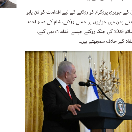
 کے جوہری پروگرام کو روکنے کے لیے اقدامات کو نتن یاہو
پ نے یمن میں حوثیوں پر حملے روکنے، شام کے صدر احمد
الشرع پر پابندیاں ختم کرنے اور ایران کے ساتھ 2025 کی جنگ روکنے جیسے اقدامات بھی کیے،
فاد کے خلاف سمجھتے ہیں۔