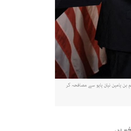
اعظم بن یامین نیتن یاہو سے مصافحہ کر
خبریں