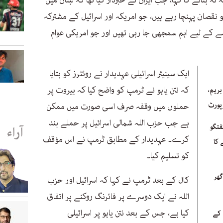
نہ بنانے کا کہا، جب ایران نے خبردار کیا تھا کہ لبنان میں
قصان پہنچا رہے ہیں، جو امریکہ اور اسرائیل کے مشترکہ
کے لیے اہم سمجھی جا رہی تھیں اور جو امریکی عوام
ایک سینیئر اسرائیلی عہدیدار نے روئٹرز کو بتایا
کہ نتن یاہو نے ٹرمپ کو واضح کیا کہ بیروت پر
برہم،
رپورٹ
حملوں میں وقفہ صرف اسی صورت میں ممکن
ہے جب حزب اللہ شمالی اسرائیل پر حملے بند
فتگو
آراء
کرے۔ عہدیدار کے مطابق ٹرمپ نے اس مؤقف
 کا
کو تسلیم کیا۔
گھر
کال کے بعد ٹرمپ نے کہا کہ اسرائیل اور حزب
اللہ نے ایک دوسرے پر فائرنگ روکنے پر اتفاق
کیا ہے، جس کے بعد نتن یاہو پر اسرائیلی
کے