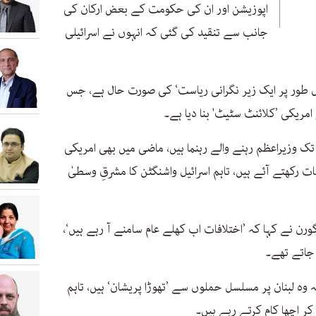
اپوزیشن اور ان کی حکومت کے بعض ارکان کی
جانب سے تنقید کی گئی کہ انہوں نے اسرائیلی
کمل طور پر ایک زیر نگرانی ریاست‘ کی صورت حال ہے، جس
 امریکی ’کلائنٹ سٹیٹ' بنا دیا ہے۔
تک وزیراعظم رہنے والے رہنما ہیں، ماضی میں بھی امریکی
ت رکھتے آئے ہیں، تاہم اسرائیل واشنگٹن کا مشرقِ وسطیٰ
ورن نے کہا کہ ’اختلافات اب کھلے عام سامنے آ رہے ہیں‘،
جاتے تھے۔
 وہ لبنان پر مسلسل حملوں سے ’تھوڑا پریشان‘ ہیں، تاہم
 کر اچھا کام کرتے رہے ہیں۔