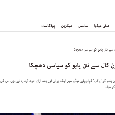
ملٹی میڈیا
سائنس
میگزین
پوڈکاسٹ
سے نتن یاہو کو سیاسی دھچکا
 کال سے نتن یاہو کو سیاسی دھچکا
 یاہو کو ’پاگل‘ کہا، پہلے میڈیا میں لیک ہوئی اور بعد ازاں خود ٹرمپ نے بھی اس 
کر دیا۔