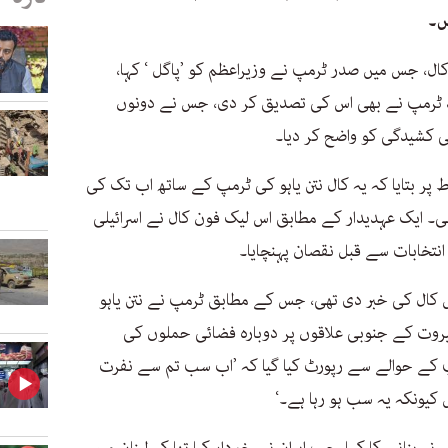
ں۔
کال، جس میں صدر ٹرمپ نے وزیراعظم کو ’پاگل ‘ کہا،
خود ٹرمپ نے بھی اس کی تصدیق کر دی، جس نے دونوں
والی کشیدگی کو واضح کر دیا۔
ط پر بتایا کہ یہ کال نتن یاہو کی ٹرمپ کے ساتھ اب تک کی
یک عہدیدار کے مطابق اس لیک فون کال نے اسرائیلی
نتخابات سے قبل نقصان پہنچایا۔
 کال کی خبر دی تھی، جس کے مطابق ٹرمپ نے نتن یاہو
بیروت کے جنوبی علاقوں پر دوبارہ فضائی حملوں کی
مپ کے حوالے سے رپورٹ کیا گیا کہ ’اب سب تم سے نفرت
کیونکہ یہ سب ہو رہا ہے۔‘