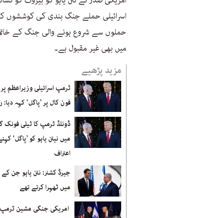
امریکی صدر نے نتن یاہو کو بیروت کو نشانہ 
اسرائیلی حملے جنگ بندی کی کوششوں کو ن
حملوں سے شروع ہونے والی جنگ کے خاتمے 
میں بھی غیر مقبول ہے۔
مزید پڑھیے
ٹرمپ اسرائیلی وزیراعظم پر 
فون کال پر ’پاگل‘ کہہ دیا: 
ڈونلڈ ٹرمپ کا ٹیلی فونک گ
میں نیتن یاہو کو ’پاگل‘ کہنے
اعتراف
جیرڈ کشنر: نتن یاہو جن کے 
میں ٹھہرا کرتے تھے
امریکی جنگی مشین ٹرمپ 