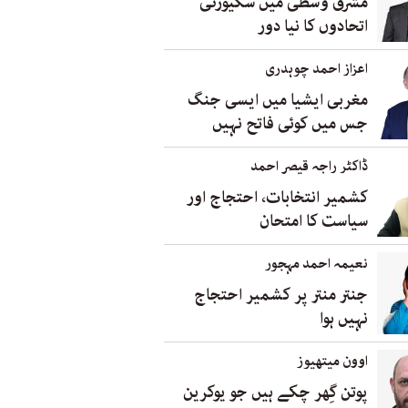
مشرق وسطیٰ میں سکیورٹی
اتحادوں کا نیا دور
اعزاز احمد چوہدری
مغربی ایشیا میں ایسی جنگ
جس میں کوئی فاتح نہیں
ڈاکٹر راجہ قیصر احمد
کشمیر انتخابات، احتجاج اور
سیاست کا امتحان
نعیمہ احمد مہجور
جنتر منتر پر کشمیر احتجاج
نہیں ہوا
اوون میتھیوز
پوتن گِھر چکے ہیں جو یوکرین