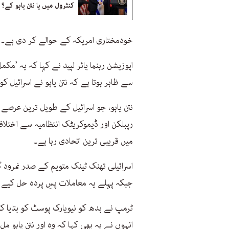
کنٹرول میں یا نتن یاہو کے؟
خودمختاری امریکہ کے حوالے کر دی ہے۔
اپوزیشن رہنما یائر لپید نے کہا کہ یہ ’م
سے ظاہر ہوتا ہے کہ نتن یاہو نے اسرائیل کو
نتن یاہو، جو اسرائیل کے طویل ترین عرصے 
رپبلکن اور ڈیموکریٹک انتظامیہ سے اختلافا
میں قریبی ترین اتحادی رہا ہے۔
اسرائیلی تھنک ٹینک متویم کے صدر نمرود گ
جبکہ پہلے یہ معاملات پسِ پردہ حل کیے 
ٹرمپ نے بدھ کو نیویارک پوسٹ کو بتایا کہ
انہوں نے یہ بھی کہا کہ وہ اور نتن یاہو مل