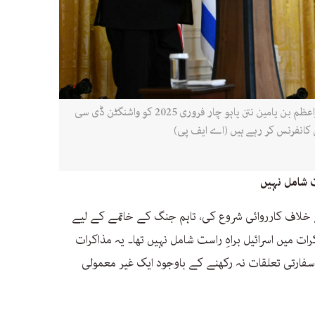
امریکی صدر ڈونلڈ ٹرمپ اور اسرائیل کے وزیراعظم بن یامین نتن یاہو چار فروری 2025 کو واشنگٹن ڈی سی
کانفرنس کر رہے ہیں (اے ایف پی)
ت شامل نہیں
کے خلاف کارروائی شروع کی، تاہم جنگ کے خاتمے کے لیے
رات میں اسرائیل براہِ راست شامل نہیں تھا۔ یہ مذاکرات
سفارتی تعلقات نہ رکھنے کے باوجود ایک غیر معمولی