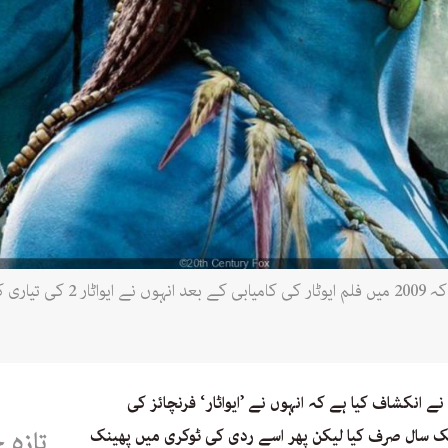
ہالی وڈ فلم ساز جیمز کیمرون کہتے
 انکشاف کیا ہے کہ انہوں نے ’ایواٹار‘ فرنچائز کی
یک سال صرف کیا لیکن پھر اسے ردی کی ٹوکری میں پھینک
تازہ 