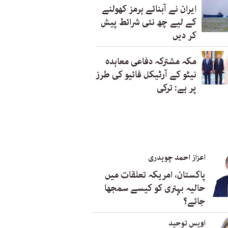
ایران نے آبنائے ہرمز کھولنے
کے لیے چھ نئی شرائط پیش
کر دیں
مکہ مشترکہ دفاعی معاہدہ
نیٹو کے آرٹیکل فائیو کی طرز
پر ہے: ترکی
اعزاز احمد چوہدری
پاکستان، امریکہ تعلقات میں
حالیہ بہتری کو کیسے سمجھا
جائے؟
اویس توحید