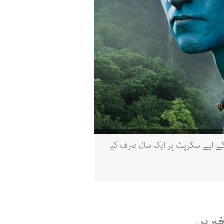
 ہیں کہ 2009 میں فلم ایوٹار کی کامیابی کے بعد انہوں نے ایواٹار 2 کی تیاری کے لیے سکرپٹ پر ایک سال صرف کیا
خبریں