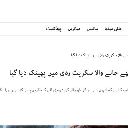
ملٹی میڈیا
سائنس
میگزین
پوڈکاسٹ
 کیا ہے کہ انہوں نے ’ایواٹار‘ فرنچائز کی دوسری فلم کا سکرین پلے لکھنے پر پورا 