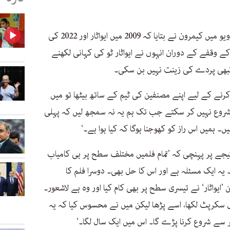
برطانوی جریدے ’ٹائمز یو کے‘ کو ایک انٹرویو میں کیمرون نے بتایا کہ 2009 میں ایواٹار اور 2022 کی
ف واٹر‘ فلم کے درمیان 13 سال کے وقفے کے دوران انہوں نے ایواٹار ٹو کی کہانی لکھنے
یہ کبھی پردے کی زینت نہیں بن سکی۔
 کرنے کے لیے اپنے مصنفین کی ٹیم کے ساتھ بیٹھا تو میں
شروع نہیں کر سکتے جب تک ہم یہ نہ سمجھ لیں کہ پہلی
۔ ہمیں اس راز کو کھوجنا ہوگا کہ کیا ہوا ہے۔‘
تیجے پر پہنچی کہ ’تمام فلمیں مختلف سطح پر ہی کامیاب
۔ یہ ایک مسئلہ ہے اور اس کا حل بھی۔ دوسرا فلم کا
’ایواٹار‘ نے تیسری سطح پر بھی کام کیا اور وہ ہے لاشعور۔
سکرپٹ لکھا، اسے پڑھا لیکن میں نے محسوس کیا کہ یہ
ر سے شروع کرنا پڑے گا۔ اس میں ایک سال لگا۔‘