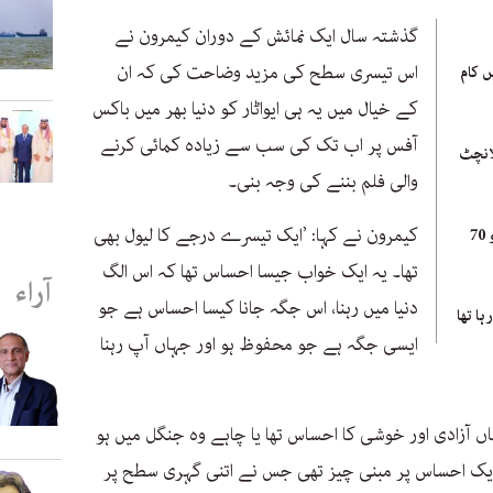
گذشتہ سال ایک نمائش کے دوران کیمرون نے
اس تیسری سطح کی مزید وضاحت کی کہ ان
 کام
کے خیال میں یہ ہی ایواٹار کو دنیا بھر میں باکس
آفس پر اب تک کی سب سے زیادہ کمائی کرنے
انچٹ
والی فلم بننے کی وجہ بنی۔
کیمرون نے کہا: ’ایک تیسرے درجے کا لیول بھی
کارما: پاکستانی تھرلر فلم جو 70
تھا۔ یہ ایک خواب جیسا احساس تھا کہ اس الگ
آراء
دنیا میں رہنا، اس جگہ جانا کیسا احساس ہے جو
ا تھا
ایسی جگہ ہے جو محفوظ ہو اور جہاں آپ رہنا
اں آزادی اور خوشی کا احساس تھا یا چاہے وہ جنگل میں ہو
یک احساس پر مبنی چیز تھی جس نے اتنی گہری سطح پر