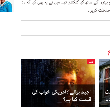
ینوں کے ساتھ کیا کنکشن تھا۔ میں نے یہ بھی کہا کہ وہ
حفاظت کریں۔'
م
فلم
یٹ
’جیم بوائے‘: امریکی خواب کی
یا
قیمت کیا ہے؟