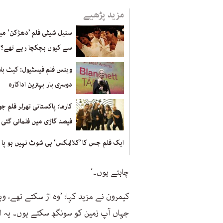
مزید پڑھیے
سنیل شیٹی فلم ’دھڑکن‘ میں
سے کیوں ہچکچا رہے تھے؟
وینس فلم فیسٹیول: کیٹ بل
دوسری بار بہترین اداکارہ
فیصد گاڑی میں فلمائی گئی
ایک فلم جس کا ’کلائمکس‘ ہی شوٹ نہیں ہو پا رہ
چاہتے ہوں۔‘
کیمرون نے مزید کہا: ’وہ اڑ سکتے تھے، وہ
جہاں آپ زمین کو سونگھ سکتے ہوں۔ یہ ا