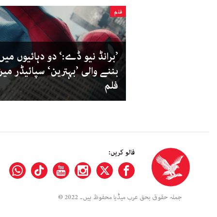
فلم
’برانڈ نیو ڈے:‘ دو دہائیوں میں
بننے والی ’بہترین‘ سپائیڈر مین
فلم
فالو کریں:
جملہ حقوق بحق عرب میڈیا محفوظ ہیں۔ 2022 ©