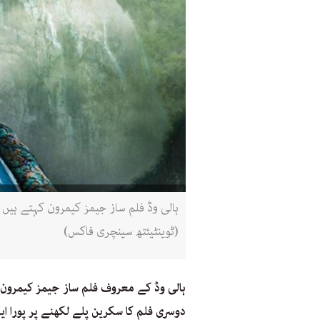
(ٹوینٹیئتھ سینچری فاکس)
ہالی وڈ کے معروف فلم ساز جیمز کیمرون نے
دوسری فلم کا سکرین پلے لکھنے پر پورا ا