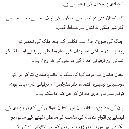
اقتصادی پابندیوں کی وجہ سے ہے۔
’افغانستان کئی دہائیوں سے جنگوں کی لپیٹ میں ہے، جن میں سے
اکثر غیر ملکی طاقتوں نے مسلط کیے۔
’جنگ کی صورت حال سے نکلنے کے بعد ملک کی تعمیر نو،
پابندیاں اور معاشی تحدیدات غیر مشروط طور پر ہٹانے اور ملک کو
انسانی اور ترقیاتی امداد کی فراہمی کی ضرورت ہے۔‘
افغان طالبان نے مزید کہا کہ ملک پر عائد پابندیاں ہٹا کر اس کی
موسمیاتی تبدیلی، اقتصاد، انفراسٹرکچر اور ترقیاتی ضروریات پوری
کرنے سے ہی جاری بحران کو حل کیا جا سکتا ہے۔
بیان کے مطابق: ’افغانستان میں افغان خواتین کے کام پر پابندی کے
فیصلے پر اقوام متحدہ کی مذمت کو مدنظر رکھنے کے ساتھ، ہم
ایک بار پھر اس بات پر زور دیتے ہیں کہ بین الاقوامی قوانین کے