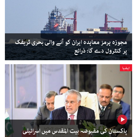
مجوزہ ہرمز معاہدہ ایران کو آنے والی بحری ٹریفک
پر کنٹرول دے گا: ذرائع
ایشیا
پاکستان کی مقبوضہ بیت المقدس میں اسرائیلی