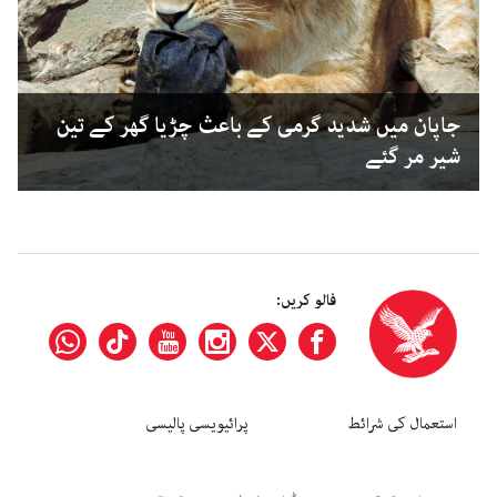
جاپان میں شدید گرمی کے باعث چڑیا گھر کے تین
شیر مر گئے
فالو کریں:
استعمال کی شرائط
پرائیویسی پالیسی