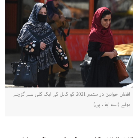
افغان خواتین دو ستمبر 2021 کو کابل کی ایک گلی سے گزرتے
ہوئے (اے ایف پی)