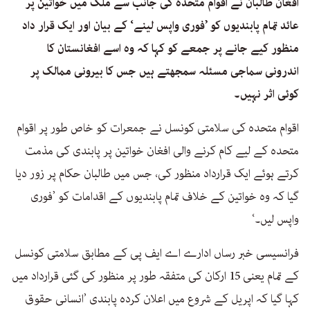
افغان طالبان نے اقوام متحدہ کی جانب سے ملک میں خواتین پر
عائد تمام پابندیوں کو ’فوری واپس لینے‘ کے بیان اور ایک قرار داد
منظور کیے جانے پر جمعے کو کہا کہ وہ اسے افغانستان کا
اندرونی سماجی مسئلہ سمجھتے ہیں جس کا بیرونی ممالک پر
کوئی اثر نہیں۔
اقوام متحدہ کی سلامتی کونسل نے جمعرات کو خاص طور پر اقوام
متحدہ کے لیے کام کرنے والی افغان خواتین پر پابندی کی مذمت
کرتے ہوئے ایک قرارداد منظور کی، جس میں طالبان حکام پر زور دیا
گیا کہ وہ خواتین کے خلاف تمام پابندیوں کے اقدامات کو ’فوری
واپس لیں۔‘
فرانسیسی خبر رساں ادارے اے ایف پی کے مطابق سلامتی کونسل
کے تمام یعنی 15 ارکان کی متفقہ طور پر منظور کی گئی قرارداد میں
کہا گیا کہ اپریل کے شروع میں اعلان کردہ پابندی ’انسانی حقوق