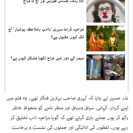
کالا رنگ، حساس عورتیں اور آج کا مزاح
مزاحیہ ڈراما سیریل ’باادب باملاحظہ ہوشیار‘ آج
تک کیوں مقبول ہے؟
میمز کے دور میں مزاح لکھنا مشکل کیوں ہے؟
نذر حسین نے بتایا کہ ’لہری صاحب بہترین فنکار تھے۔ وہ فلم میں
اپنے کردار، کہانی، سیاق وسباق اور منظر نامے کو ملحوظ خاطر
رکھ کر یوں جملے بازی کرتے تھے کہ گویا مزاحیہ ادب تخلیق کر
رہے ہوں۔ لفظوں کی ادائیگی اور جملوں کی نشست و برخاست