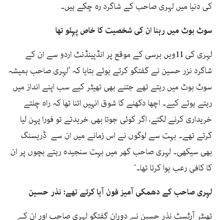
کی دنیا میں لہری صاحب کے شاگرد رہ چکے ہیں۔
سوٹ بوٹ میں رہنا ان کی شخصیت کا خاص پہلو تھا
لہری کی 11ویں برسی کے موقع پر انڈپینڈنٹ اردو سے ان کے
شاگرد نزر حسین نے گفتگو کرتے ہوئے بتایا کہ ’لہری صاحب ہمیشہ
سوٹ بوٹ میں رہتے تھے جتنے بھی تھیٹر کیے سب اپنے انداز میں
رہتے ہوئے کیے۔ اچھا دکھنے کا شوق انہیں اتنا تھا کہ راہ چلتے
خریداری کرنے لگتے، اگر کوئی جوتا بھی خریدتے تو فورا پہن لیا
کرتے تھے۔ بہت سے لوگوں نے اس زمانے میں ان سے ڈریسنگ
بھی سیکھی۔ لہری صاحب گھر میں بہت سنجیدہ رہتے بچوں پر ان
کا کافی رعب ہوا کرتا تھا۔‘
لہری صاحب کے دھمکی آمیز فون آیا کرتے تھے: نذر حسین
تھیٹر آرٹسٹ نذر حسین نے دوران گفتگو لہری صاحب اور ان کے