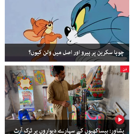
چوہا سکرین پر ہیرو اور اصل میں ولن کیوں؟
فن
پشاور: بیساکھیوں کے سہارے دیواروں پر ٹرک آرٹ