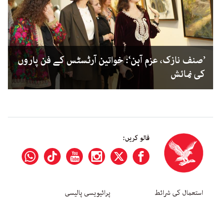
’صنف نازک، عزم آہن‘: خواتین آرٹسٹس کے فن پاروں
کی نمائش
فالو کریں:
استعمال کی شرائط
پرائیویسی پالیسی