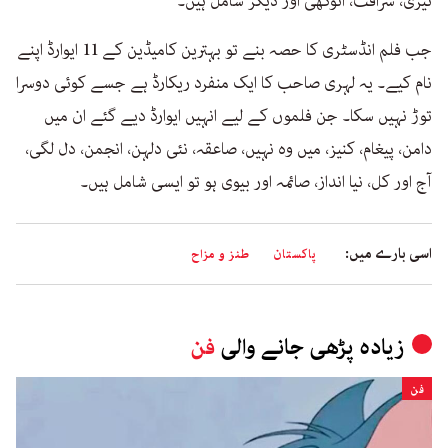
تیری، شرافت، انوکھی اور دیگر شامل ہیں۔
جب فلم انڈسٹری کا حصہ بنے تو بہترین کامیڈین کے 11 ایوارڈ اپنے
نام کیے۔ یہ لہری صاحب کا ایک منفرد ریکارڈ ہے جسے کوئی دوسرا
توڑ نہیں سکا۔ جن فلموں کے لیے انہیں ایوارڈ دیے گئے ان میں
دامن، پیغام، کنیز، میں وہ نہیں، صاعقہ، نئی دلہن، انجمن، دل لگی،
آج اور کل، نیا انداز، صائمہ اور بیوی ہو تو ایسی شامل ہیں۔
اسی بارے میں:
پاکستان
طنز و مزاح
زیادہ پڑھی جانے والی
فن
فن