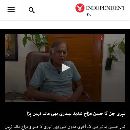
0
seconds
لہری جن کا حسن مزاح شدید بیماری بھی ماند نہیں پڑا
of
2
minutes,
نذر حسین بتاتے ہیں کہ آخری دنوں میں بھی لہری کا طنز و مزاح ماند نہیں
8