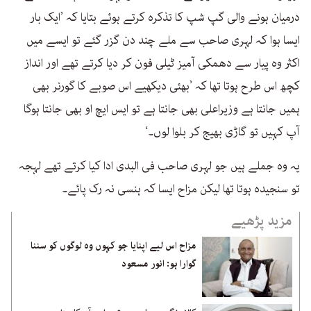
درمیان ہونے والی گپ شپ کا تذکرہ کرتے ہوئے بتایا کہ ’ایک بار
ایسا ہوا کہ لہری صاحب سے ملے چند دن گزر گئے تو ایسے میں
اکثر وہ پیار سے دھمکی آمیز ٹیلی فون کر دیا کرتے تھے اور انداز
کچھ اس طرح ہوتا تھا کہ ’بھئی دیکھیے اس صوبے کا گورنر بھی
ہمیں جانتا ہے وزیراعلی بھی جانتا ہے تو ایس ایچ او بھی جانتا ہوگا
آپ کہیں تو گاڑی بھیج کر بلوا لوں۔‘
یہ وہ جملے ہیں جو لہری صاحب فی البدی ادا کیا کرتے تھے لہجہ
تو سنجیدہ ہوتا تھا لیکن مزاح ایسا کہ ہنسی نہ رک پائے۔
مزید پڑھیے
مزاح اس لیے اپنایا جو کہوں وہ لوگوں کو سننا
گوارا ہو: انور مسعود