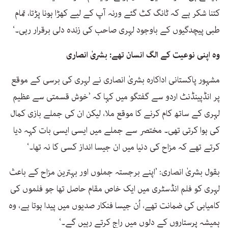
کتنا شکر ہے کہ ٹانگ کٹ گئے ورنہ آپ کے لیے کھڑا ہونا پڑتا، تمام
طبی پیچدگیوں کے باوجود لہری صاحب کی زندہ دلی برقرار رہی۔‘
وہ اپنی نوعیت کے الگ انسان تھے: بشریٰ انصاری
مشہور پاکستانی اداکارہ بشریٰ انصاری نے لہری کی برسی کے موقع
پر انڈپینڈنٹ اردو سے گفتگو میں کہا کہ ’خوش قسمتی سے عظیم
لہری کے ساتھ کام کرنے کا موقع ملا، لیکن ان کی جملے بازی کمال
کی ہوا کرتی تھی۔ مختصر سے جملے میں ایسی ایسی بات کہہ دیا
کرتے تھے کہ مزاح کی دنیا میں ان جیسا انداز کسی کا نہ تھا۔‘
بقول بشریٰ انصاری: ’اپنے برجستہ جملوں اور بہترین مزاح کے باعث
لہری کو فلم انڈسٹری میں ایک خاص مقام حاصل تھا جو فلموں کی
کامیابی کی ضمانت تھے، اُن جیسا فنکار صدیوں میں پیدا ہوتا ہے، وہ
ہمیشہ پرستاروں کے دلوں میں راج کرتے رہیں گے۔‘