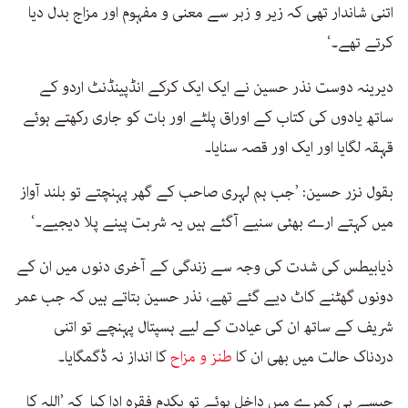
اتنی شاندار تھی کہ زیر و زبر سے معنی و مفہوم اور مزاج بدل دیا
کرتے تھے۔‘
دیرینہ دوست نذر حسین نے ایک ایک کرکے انڈپینڈنٹ اردو کے
ساتھ یادوں کی کتاب کے اوراق پلٹے اور بات کو جاری رکھتے ہوئے
قہقہ لگایا اور ایک اور قصہ سنایا۔
بقول نزر حسین: ’جب ہم لہری صاحب کے گھر پہنچتے تو بلند آواز
میں کہتے ارے بھئی سنیے آگئے ہیں یہ شربت پینے پلا دیجیے۔‘
ذیابیطس کی شدت کی وجہ سے زندگی کے آخری دنوں میں ان کے
دونوں گھٹنے کاٹ دیے گئے تھے، نذر حسین بتاتے ہیں کہ جب عمر
شریف کے ساتھ ان کی عیادت کے لیے ہسپتال پہنچے تو اتنی
دردناک حالت میں بھی ان کا
طنز و مزاح
کا انداز نہ ڈگمگایا۔
جیسے ہی کمرے میں داخل ہوئے تو یکدم فقرہ ادا کیا کہ ’اللہ کا