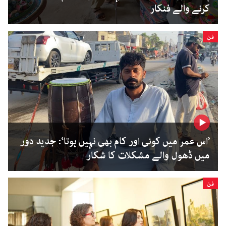
کرنے والے فنکار
فن
’اس عمر میں کوئی اور کام بھی نہیں ہوتا‘: جدید دور
میں ڈھول والے مشکلات کا شکار
فن