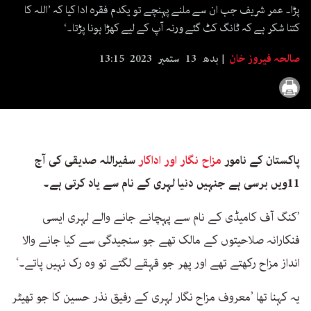
seconds
پڑا۔ عمر شریف جب ان سے ملنے پہنچے تو یکدم فقرہ ادا کیا کہ ’اللہ کا
کتنا شکر ہے کہ ٹانگ کٹ گئے ورنہ آپ کے لیے کھڑا ہونا پڑتا۔‘
صالحہ فیروز خان
بدھ 13 ستمبر 2023 13:15
پاکستان کے نامور
مزاح نگار اور اداکار
سفیراللہ صدیقی کی آج
11ویں برسی ہے جنہیں دنیا لہری کے نام سے یاد کرتی ہے۔
’کنگ آف کامیڈی کے نام سے پہچانے جانے والے لہری ایسی
فنکارانہ صلاحیتوں کے مالک تھے جو سنجیدگی سے کیا جانے والا
انداز مزاح رکھتے تھے اور پھر جو قہقے لگتے تو وہ رک نہیں پاتے۔‘
یہ کہنا تھا ’معروف مزاح نگار لہری کے رفیق نذر حسین کا جو تھیٹر