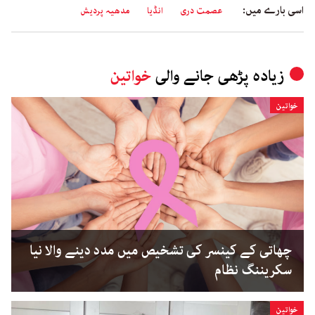
اسی بارے میں:
عصمت دری
انڈیا
مدھیہ پردیش
زیادہ پڑھی جانے والی
خواتین
خواتین
چھاتی کے کینسر کی تشخیص میں مدد دینے والا نیا
سکریننگ نظام
خواتین