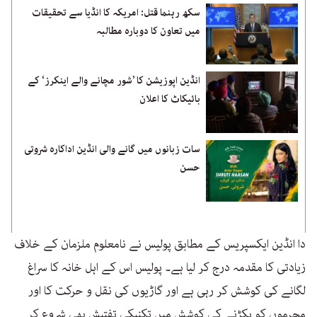
سکھ رہنما قتل: امریکہ کا انڈیا سے تحقیقات
میں تعاون کا دوبارہ مطالبہ
انڈین اپوزیشن کا ’شور مچانے والے اینکرز‘ کے
بائیکاٹ کا اعلان
سات زبانوں میں گانے والی انڈین اداکارہ شروتی
حسن
دا انڈین ایکسپریس کے مطابق پولیس نے نامعلوم ملزمان کے خلاف
زیادتی کا مقدمہ درج کر لیا ہے۔ پولیس اس کے اہل خانہ کا سراغ
لگانے کی کوشش کر رہی ہے اور گاڑیوں کی نقل و حرکت کا اور
مجرموں کو پکڑنے کی کوشش میں تکنیکی تفتیش بھی شروع کر