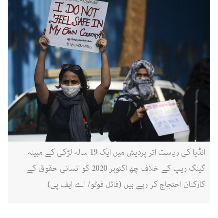
انڈیا کی ریاست اتر پردیش میں ایک 19 سالہ لڑکی کے مبینہ
گینگ ریپ کے خلاف چھ اکتوبر 2020 کو انسانی حقوق کے
کارکنان احتجاج کر رہے ہیں (فائل فوٹو/ اے ایف پی)