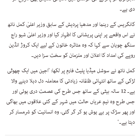
دی ہے۔
کانگریس کے رہنما اور مدھیا پردیش کے سابق وزیر اعلیٰ کمل ناتھ
نے اس واقعے پر اپنی پریشانی کا اظہار کیا اور وزیر اعلیٰ شیو راج
سنگھ چوہان سے کہا کہ وہ متاثرہ خاتون کے لیے ایک کروڑ انڈین
روپے کی امداد کا اعلان اور ملزمان کو سخت سزا دیں۔
کمل ناتھ نے سوشل میڈیا پلیٹ فارم پر لکھا: ’اجین میں ایک چھوٹی
لڑکی کے ساتھ انتہائی ظالمانہ زیادتی کا معاملہ دل دہلا دینے والا
ہے۔ 12 سالہ بیٹی کے ساتھ جس طرح کی عصمت دری ہوئی اور
جس طرح وہ نیم عریاں حالت میں شہر کے کئی علاقوں میں بھاگی
اور پھر سڑک پر بے ہوش ہو کر گر گئی، وہ انسانیت کو شرمسار کر
دیتا ہے۔‘