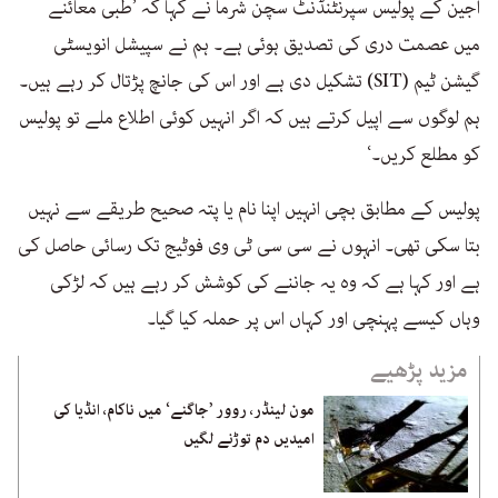
اجین کے پولیس سپرنٹنڈنٹ سچن شرما نے کہا کہ ’طبی معائنے
میں عصمت دری کی تصدیق ہوئی ہے۔ ہم نے سپیشل انویسٹی
گیشن ٹیم (SIT) تشکیل دی ہے اور اس کی جانچ پڑتال کر رہے ہیں۔
ہم لوگوں سے اپیل کرتے ہیں کہ اگر انہیں کوئی اطلاع ملے تو پولیس
کو مطلع کریں۔‘
پولیس کے مطابق بچی انہیں اپنا نام یا پتہ صحیح طریقے سے نہیں
بتا سکی تھی۔ انہوں نے سی سی ٹی وی فوٹیج تک رسائی حاصل کی
ہے اور کہا ہے کہ وہ یہ جاننے کی کوشش کر رہے ہیں کہ لڑکی
وہاں کیسے پہنچی اور کہاں اس پر حملہ کیا گیا۔
مزید پڑھیے
مون لینڈر، روور ’جاگنے‘ میں ناکام، انڈیا کی
امیدیں دم توڑنے لگیں