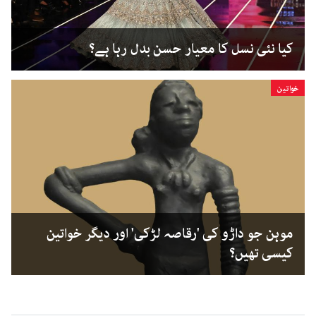
کیا نئی نسل کا معیار حسن بدل رہا ہے؟
خواتین
موہن جو داڑو کی 'رقاصہ لڑکی' اور دیگر خواتین
کیسی تھیں؟