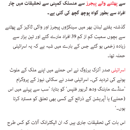
سے
پھٹنے والے پیجرز
سے منسلک کمپنی سے تحقیقات میں چار
افراد سے بطور گواہ پوچھ گچھ کی گئی ہے۔
گذشتہ ہفتے لبنان بھر میں سینکڑوں پیجرز اور واکی ٹاکیز کے پھٹنے
سے بچوں سمیت کم از کم 39 افراد مارے گئے اور تین ہزار سے
زیادہ زخمی ہو گئے جس کے بارے میں شبہ ہے کہ یہ اسرائیلی
حملہ تھا۔
اسرائیلی
صدر آئزک ہرزوگ نے اس حملے میں اپنے ملک کے ملوث
ہونے کی تردید کی۔ اسرائیلی صدر نے سکائی نیوز کے پروگرام
’سنڈے مارننگ ودھ ٹریور فلپس‘ کو بتایا: ’سب سے پہلے میں اس
(حملے) یا آپریشن کے ذرائع کے کسی بھی تعلق کو مسترد کرتا
ہوں۔‘
اس بات کی تحقیقات جاری ہیں کہ ان الیکٹرانک آلات کو کس طرح