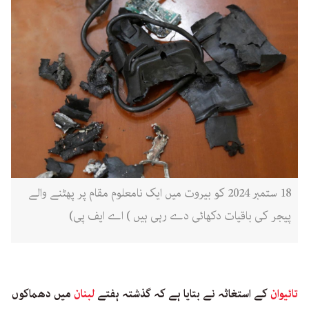
18 ستمبر 2024 کو بیروت میں ایک نامعلوم مقام پر پھٹنے والے
پیجر کی باقیات دکھائی دے رہی ہیں ) اے ایف پی)
تائیوان
کے استغاثہ نے بتایا ہے کہ گذشتہ ہفتے
لبنان
میں دھماکوں