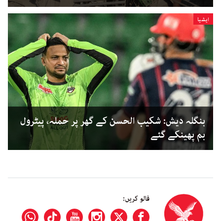
ایشیا
بنگلہ دیش: شکیب الحسن کے گھر پر حملہ، پیٹرول
بم پھینکے گئے
فالو کریں: