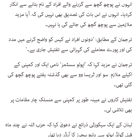
انہوں نے پوچھ گچھ سے گزرنے والے افراد کے نام بتانے سے انکار
کردیا۔ انہوں نے اس بات کی تصدیق بھی نہیں کی کہ آیا مزید
ملازمین سے پوچھ گچھ کی جائے گی یا نہیں۔
ترجمان کے مطابق: ’دونوں افراد نے کیس کو واضح کرنے میں مدد
کی اور پورے معاملے کی گہرائی سے تفتیش جاری ہے۔‘
ترجمان نے مزید کہا کہ ’اپولو سسٹمز‘ نامی ایک اور کمپنی کے
اکیلے ملازم سو اور ٹریسا وو سے بھی گذشتہ ہفتے پوچھ گچھ کی
گئی تھی۔
تفتیش کاروں نے مبینہ طور پر کمپنی سے منسلک چار مقامات پر
بھی تلاشی لی۔
لبنان کے ایک سیکورٹی ذرائع نے دعویٰ کیا کہ حزب اللہ نے چند ماہ
قبل گولڈ اپولو سے پانچ پیجرز کا آرڈر دیا تھا۔