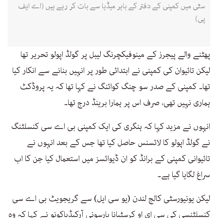
سٹی میں کمپنی کے دفتر کے باہر میڈیا سے بات کر رہے ہیں (اے ایف
پی)
پھٹنے والے پیجرز کے مینوفیکچرنگ لیبل پر گولڈ اپولو تحریر تھا
لیکن تائیوان کی کمپنی نے ابتدائی طور پر انہیں بنانے سے انکار کیا
تھا۔ کمپنی کے صدر سو چنگ کوائنگ نے کہا تھا کہ یہ پروڈکٹ
ہماری نہیں تھی، صرف اس پر ہمارا برینڈ درج تھا۔
انہوں نے مزید کہا کہ ہنگری کی ایک کمپنی بی اے سی کنسلٹنگ
نے گولڈ اپولو کا لائسنس حاصل کیا تھا جس کے بعد انہوں نے
تائیوانی کمپنی کے برانڈ کو ان ڈیوائسز میں استعمال کیا جن کا اب
سراغ لگایا گیا ہے۔
لیکن یونیورسٹی کالج لندن (یو سی ایل) سے گریجویٹ بی اے سی
کنسلٹنسی کی سی ای او کرسٹیانا بارسونی آرکیڈیاکونو نے کہا کہ وہ