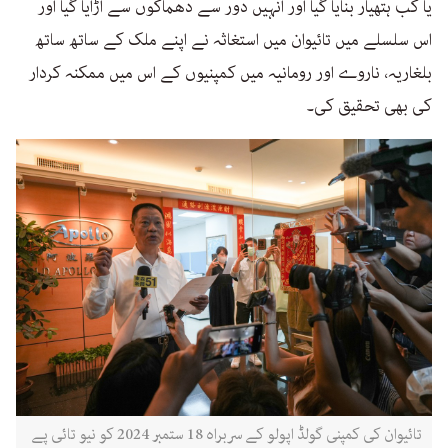
یا کب ہتھیار بنایا گیا اور انہیں دور سے دھماکوں سے اڑایا گیا اور
اس سلسلے میں تائیوان میں استغاثہ نے اپنے ملک کے ساتھ ساتھ
بلغاریہ، ناروے اور رومانیہ میں کمپنیوں کے اس میں ممکنہ کردار
کی بھی تحقیق کی۔
تائیوان کی کمپنی گولڈ اپولو کے سربراہ 18 ستمبر 2024 کو نیو تائی پے