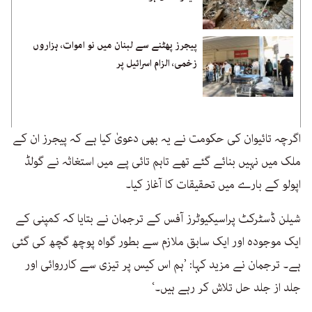
پیجرز پھٹنے سے لبنان میں نو اموات، ہزاروں
زخمی، الزام اسرائیل پر
اگرچہ تائیوان کی حکومت نے یہ بھی دعویٰ کیا ہے کہ پیجرز ان کے
ملک میں نہیں بنائے گئے تھے تاہم تائی پے میں استغاثہ نے گولڈ
اپولو کے بارے میں تحقیقات کا آغاز کیا۔
شیلن ڈسٹرکٹ پراسیکیوٹرز آفس کے ترجمان نے بتایا کہ کمپنی کے
ایک موجودہ اور ایک سابق ملازم سے بطور گواہ پوچھ گچھ کی گئی
ہے۔ ترجمان نے مزید کہا: ’ہم اس کیس پر تیزی سے کارروائی اور
جلد از جلد حل تلاش کر رہے ہیں۔‘