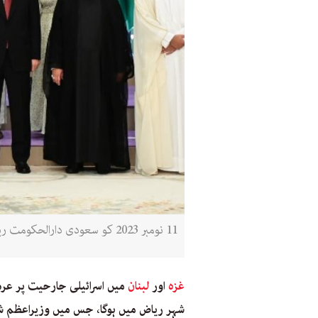
11 نومبر 2023 کو سعودی دارالحکومت ریاض میں عرب اسلامک سمٹ میں شریک سربراہان مملکت کا گروپ فوٹو (ایس پی اے)
غزہ
اور
لبنان
میں اسرائیلی جارحیت پر عرب اسلا
شہر ریاض میں ہوگا، جس میں وزیراعظم 