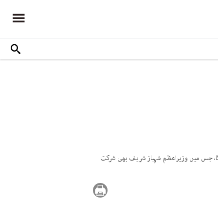
عودی عرب کے شہر ریاض میں ہوگا، جس میں وزیراعظم شہباز شریف بھی شرکت