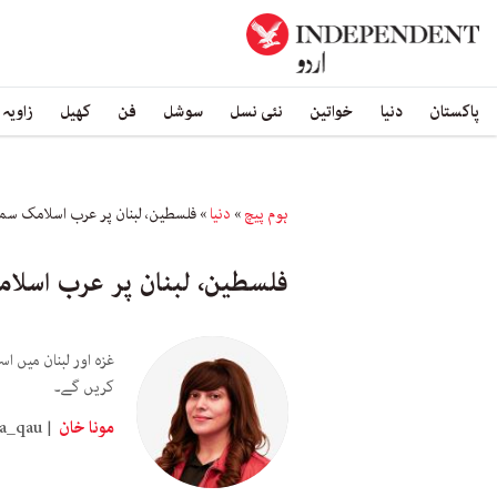
پاکستان
دنیا
خواتین
نئی نسل
سوشل
فن
کھیل
زاویہ
ہوم پیچ
»
دنیا
»
فلسطین، لبنان پر عرب اسلامک سمٹ 11 نومبر کو سعودی عرب میں 
فلسطین، لبنان پر عرب اسلامک سمٹ 11 نومبر کو سعو
کریں گے۔
مونا خان
a_qau