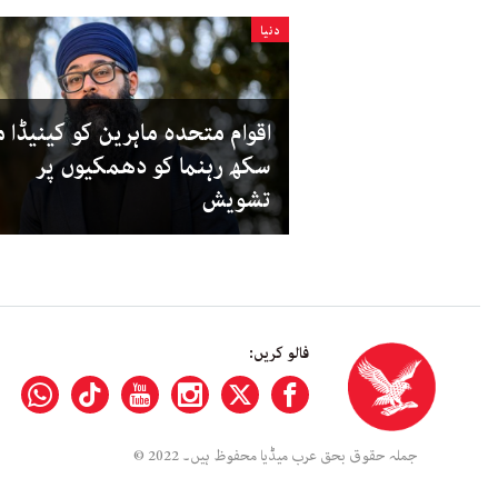
دنیا
اقوام متحدہ ماہرین کو کینیڈا 
سکھ رہنما کو دھمکیوں پر
تشویش
فالو کریں:
جملہ حقوق بحق عرب میڈیا محفوظ ہیں۔ 2022 ©