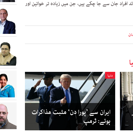
ن حملوں میں 43 ہزار سے زائد افراد جان سے جا چکے ہیں، جن میں زیادہ تر خواتین اور
ان
ا
دنیا
ایران سے ’پورا دن‘ مثبت مذاکرات
ہوئے: ٹرمپ