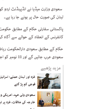
سعودی وزارت میڈیا نے انڈپینڈنٹ اردو 
لبنان کی صورت حال پر ہونے جا رہا ہے۔
پاکستانی سفارتی حکام کے مطابق حکومت پ
کانفرنس کے انعقاد کے حوالے سے آگاہ کر 
سعودی عرب جائیں گے اور 11 نومبر کو اجلاس میں شریک ہوں گے۔
مزید پڑھیے
غزہ اور لبنان حملے: اسرائی
فوجی کم پڑ گئے
سعودی ولی عہد، امریکی وز
خارجہ کی ملاقات، غزہ پر تب