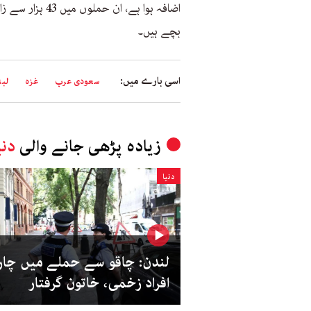
اضافہ ہوا ہے، ا
بچے ہیں۔
اسی بارے میں:
سعودی عرب
غزہ
لبن
زیادہ پڑھی جانے والی
دنی
دنیا
لندن: چاقو سے حملے میں چار
افراد زخمی، خاتون گرفتار