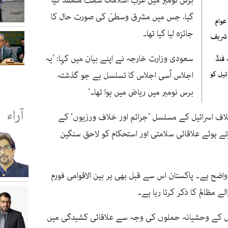
برس نومبر میں عرب اسلامک سمٹ منعقد کیا
گیا، جس میں مشرق وسطیٰ کی صورت حال کا
عوام
جائزہ لیا گیا تھا۔
 شریف
سعودی وزارت خارجہ نے اپنے بیان میں کہا: ’یہ
 فنڈ
ئیل کو
اجلاس اُسی اجلاس کا تسلسل ہے جو گذشتہ
برس نومبر میں ریاض میں ہوا تھا۔‘
آراء
لاف اسرائیل کے مسلسل ’جرائم اور خلاف ورزیوں‘ کے
 ہوئے علاقائی سلامتی اور استحکام کو لاحق سنگین
ضح ہے۔ پاکستان اس سے قبل بھی ہر بین الاقوامی فورم
ے مظالم کا ذکر کرتا رہا ہے۔
یل کے وحشیانہ حملوں کی وجہ سے علاقائی کشیدگی میں