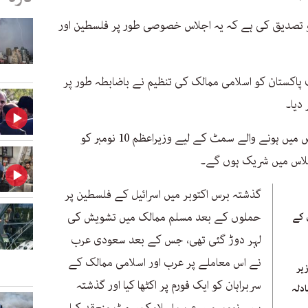
کو تصدیق کی ہے کہ یہ اجلاس خصوصی طور پر فلسطین اور
اکستان کو اسلامی ممالک کی تنظیم نے باضابطہ طور پر
دیا۔
حکام کے مطابق سعودی دارالحکومت ریاض میں ہونے والے سمٹ کے لیے وزیراعظم 10 نومبر کو
گذشتہ برس اکتوبر میں اسرائیل کے فلسطین پر
حملوں کے بعد مسلم ممالک میں تشویش کی
ل کے
لہر دوڑ گئی تھی، جس کے بعد سعودی عرب
نے اس معاملے پر عرب اور اسلامی ممالک کے
یر
سربراہان کو ایک فورم پر اکٹھا کیا اور گذشتہ
ادلہ