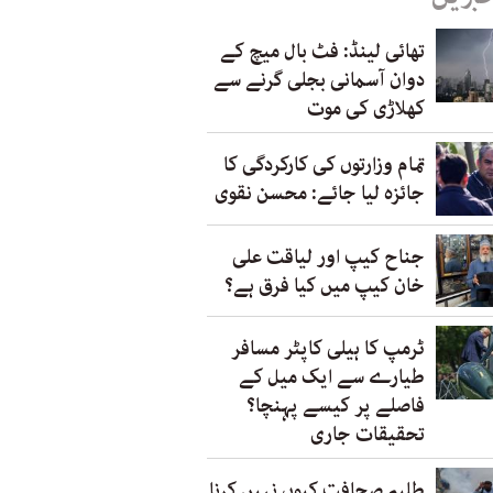
تھائی لینڈ: فٹ بال میچ کے
دوان آسمانی بجلی گرنے سے
کھلاڑی کی موت
تمام وزارتوں کی کارکردگی کا
جائزہ لیا جائے: محسن نقوی
جناح کیپ اور لیاقت علی
خان کیپ میں کیا فرق ہے؟
ٹرمپ کا ہیلی کاپٹر مسافر
طیارے سے ایک میل کے
فاصلے پر کیسے پہنچا؟
تحقیقات جاری
طلبہ صحافت کیوں نہیں کرنا