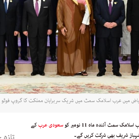
مک سمٹ آئندہ ماہ 11 نومبر کو
سعودی عرب
کے
شہباز شریف بھی شرکت کریں گے۔
تازہ 