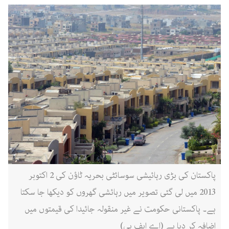
پاکستان کی بڑی رہائیشی سوسائٹی بحریہ ٹاؤن کی 2 اکتوبر
2013 میں لی گئی تصویر میں رہائشی گھروں کو دیکھا جا سکتا
ہے۔ پاکستانی حکومت نے غیر منقولہ جائیدا کی قیمتوں میں
اضافہ کر دیا ہے (اے ایف پی)