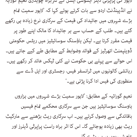
لاہور کی پراپرٹی ڈیلر ایسوسی ایشن کے سربراہ چوہدری نعیم گورایہ
نے انڈپینڈنٹ اردو سے بات کرتے ہوئے کہا کہ ’لاہور سمیت تمام
بڑے شہروں میں جائیداد کی قیمت کے سرکاری نرخ زیادہ ہی رکھے
گئے ہیں۔ طلب کے حساب سے ہر جائیداد کا مالک اپنے طور پر
قیمت مقرر کرتا ہے۔ لیکن ہاؤسنگ سوسائیٹیز میں ریٹس حکومتی
ڈویلپمنٹ اتھرٹیز کے قوائد وضوابط کے مطابق طے کیے جاتے ہیں۔
اس حوالے سے پہلے ہی حکومت نے کئی ٹیکس عائد کر رکھے ہیں۔
رہائشی کالونیوں میں ٹرانسفر فیس، رجسٹری اور ایل ڈے سے
منظوری کی فیس ادا کرنا پڑتی ہے۔‘
نعیم گورائیہ کے مطابق: ’لاہور سمیت بڑے شہروں میں ہزاروں
ہاوسنگ سوسائیٹیز ہیں جن سے سرکاری محکمے تمام فیسیں
باقائدگی سے وصول کرتے ہیں۔ اب سرکاری ریٹ بڑھنے سے مارکیٹ
ریٹ بھی زیادہ ہوجائے گا۔ اس کا اثر براہ راست پراپرٹی ڈیلرز اور
عام شہریوں پر ہی پڑے گا۔