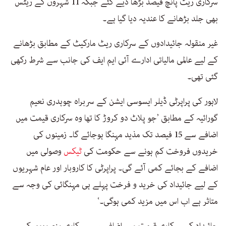
سرکاری ریٹ پانچ فیصد بڑھا دیے گئے جبکہ 11 شہروں کے ریٹس
بھی جلد بڑھانے کا عندیہ دیا گیا ہے۔
غیر منقولہ جائیدادوں کے سرکاری ریٹ مارکیٹ کے مطابق بڑھانے
کے لیے عالمی مالیاتی ادارے آئی ایم ایف کی جانب سے شرط رکھی
گئی تھی۔
لاہور کی پراپرٹی ڈیلر ایسوسی ایشن کے سربراہ چوہدری نعیم
گورائیہ کے مطابق ’جو پلاٹ دو کروڑ کا تھا وہ سرکاری قیمت میں
اضافے سے 15 فیصد تک مذید مہنگا ہوجائے گا۔ زمینوں کی
خریدوں فروخت کم ہونے سے حکومت کی
ٹیکس
وصولی میں
اضافے کے بجائے کمی آئے گی۔ پراپرٹی کا کاروبار اور عام شہریوں
کے لیے جائیداد کی خرید و فرخت پہلے ہی مہنگائی کی وجہ سے
متاثر ہے اب اس میں مزید کمی ہوگی۔‘