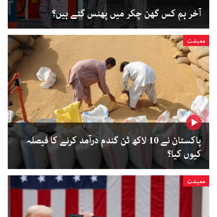
آخر ہم کس گھن چکر میں پھنس گئے ہیں؟
معیشت
پاکستان نے 10 لاکھ ٹن گندم درآمد کرنے کا فیصلہ
کیوں کیا؟
معیشت