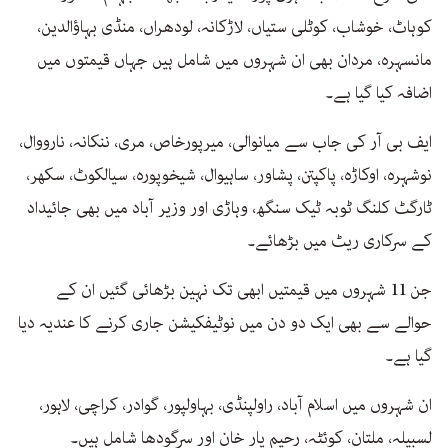
کوہاٹ، خوشاب، کوٹلی ستیاں، لاڑکانہ، لودھراں، منڈی بہاؤالدین،
مانسہرہ، مردان بھی ان شہروں میں شامل ہیں جہاں قیمتوں میں
اضافہ کیا گیا ہے۔
ایف بی آر کی جاب سے میانوالی، میرپورخاص، مری، ننکانہ، نارووال،
نوشہرہ، اوکاڑہ، پاکپتن، پشاور، ساہیوال، شیخوپورہ، سیالکوٹ، سکھر،
ٹارگٹ کلنگ ٹوبہ ٹیک سنگھ، وہاڑی اور وزیر آباد میں بھی جائیداد
کے سرکاری ریٹ میں بڑھائے۔
جن 11 شہروں میں قیمتیں ابھی تک نہین بڑھائی گئیں ان کے
حوالے سے بھی ایک دو دن میں نوٹیفکیشن جاری کرنے کا عندیہ دیا
گیا ہے۔
ان شہروں میں اسلام آباد، راولپنڈی، بہاولپور، گوادر، کراچی، لاہور،
لسبیلہ، ملتان، کوئٹہ، رحیم یار خان اور سرگودھا شامل ہیں۔