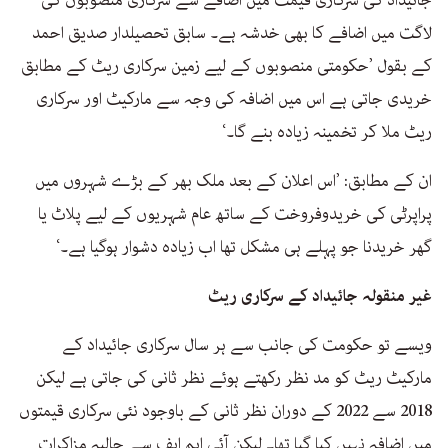
جائیداد کی سرکاری قیمت میں اضافے سے سرکاری منصوبوں کی
لاگت میں اضافے کا بھی خدشہ ہے۔ سابق تحصیلدار صدیق احمد
کے بقول ’حکومتی منصوبوں کے لیے زمین سرکاری ریٹ کے مطابق
خریدی جاتی ہے اس میں اضافہ کی وجہ سے مارکیٹ اور سرکاری
ریٹ ملا کر تخمینہ زیادہ بنے گا۔‘
ان کے مطابق: ’اس اعلان کے بعد ملک بھر کے بڑے شہروں میں
پراپرٹی کی خریدوفروخت کے ساتھ عام شہریوں کے لیے پلاٹ یا
گھر خریدنا جو پہلے ہی مشکل تھا اب زیادہ دشوار ہوگیا ہے۔‘
غیر منقولہ جائیداد کے سرکاری ریٹ
ویسے تو حکومت کی جانب سے ہر سال سرکاری جائیداد کے
مارکیٹ ریٹ کو مد نظر رکھتے ہوئے نظر ثانی کی جاتی ہے لیکن
2018 سے 2022 کے دوران نظر ثانی کے باوجود نئی سرکاری قیمتوں
میں اضافہ نہیں کیا گیا تھا۔ لیکن آئی ایم ایف سے حالیہ مزاکرات