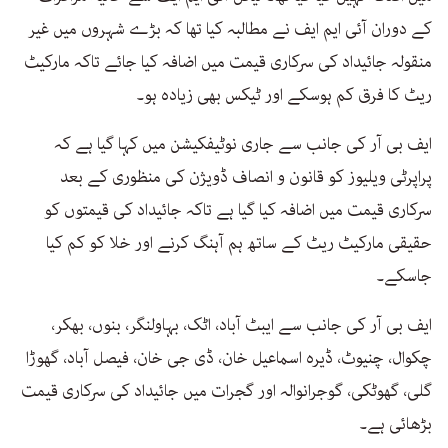
کے دوران آئی ایم ایف نے مطالبہ کیا تھا کہ بڑے شہروں میں غیر
منقولہ جائیداد کی سرکاری قیمت میں اضافہ کیا جائے تاکہ مارکیٹ
ریٹ کا فرق کم ہوسکے اور ٹیکس بھی زیادہ ہو۔
ایف بی آر کی جانب سے جاری نوٹیفکیشن میں کہا گیا ہے کہ
پراپرٹی ویلیوز کو قانون و انصاف ڈویژن کی منظوری کے بعد
سرکاری قیمت میں اضافہ کیا گیا ہے تاکہ جائیداد کی قیمتوں کو
حقیقی مارکیٹ ریٹ کے ساتھ ہم آہنگ کرنے اور خلا کو کم کیا
جاسکے۔
ایف بی آر کی جانب سے ایبٹ آباد، اٹک، بہاولنگر، بنوں، بھکر،
چکوال، چنیوٹ، ڈیرہ اسماعیل خان، ڈی جی خان، فیصل آباد، گھوڑا
گلی، گھوٹکی، گوجرانوالہ اور گجرات میں جائیداد کی سرکاری قیمت
بڑھائی ہے۔