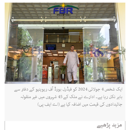
ایک شخص 4 جولائی 2024 کو فیڈرل بورڈ آف ریوینیو کے دفتر سے
باہر نکل رہا ہے۔ ادارے نے ملک کے 45 شہروں میں غیر منقولہ
جائیدادوں کی قیمت میں اضافہ کیا ہے (اے ایف پی)
مزید پڑھیے