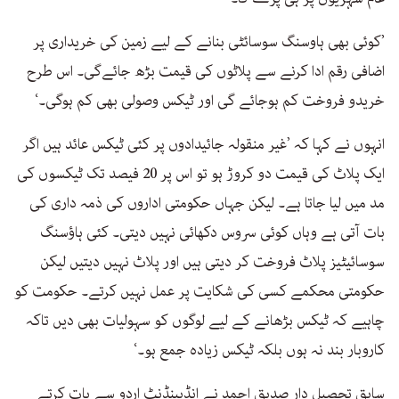
’کوئی بھی ہاوسنگ سوسائٹی بنانے کے لیے زمین کی خریداری پر
اضافی رقم ادا کرنے سے پلاٹوں کی قیمت بڑھ جائےگی۔ اس طرح
خریدو فروخت کم ہوجائے گی اور ٹیکس وصولی بھی کم ہوگی۔‘
انہوں نے کہا کہ ’غیر منقولہ جائیدادوں پر کئی ٹیکس عائد ہیں اگر
ایک پلاٹ کی قیمت دو کروڑ ہو تو اس پر 20 فیصد تک ٹیکسوں کی
مد میں لیا جاتا ہے۔ لیکن جہاں حکومتی اداروں کی ذمہ داری کی
بات آتی ہے وہاں کوئی سروس دکھائی نہیں دیتی۔ کئی ہاؤسنگ
سوسائیٹیز پلاٹ فروخت کر دیتی ہیں اور پلاٹ نہیں دیتیں لیکن
حکومتی محکمے کسی کی شکایت پر عمل نہیں کرتے۔ حکومت کو
چاہیے کہ ٹیکس بڑھانے کے لیے لوگوں کو سہولیات بھی دیں تاکہ
کاروبار بند نہ ہوں بلکہ ٹیکس زیادہ جمع ہو۔‘
سابق تحصیل دار صدیق احمد نے انڈپینڈنٹ اردو سے بات کرتے