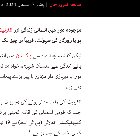
صالحہ فیروز خان
ہفتہ 7 دسمبر 2024 11:15
موجودہ دور میں انسانی زندگی اور
انٹرنی
ہو یا روزگار کی سہولت، قریباً ہر چیز تک 
لیکن گذشتہ چند ماہ سے
پاکستان
میں انٹ
ہائے زندگی سے منسلک شہری، خواہ وہ تعلی
ہوں یا دیہاڑی دار مزدور یا پھر بڑے پیمان
رہے ہیں۔
انٹرنیٹ کی رفتار متاثر ہونے کی وجوہات پ
جب کہ قومی اسمبلی کی قائمہ کمیٹی برائے
کمیون
کسی خلل کے چل رہا ہے۔‘