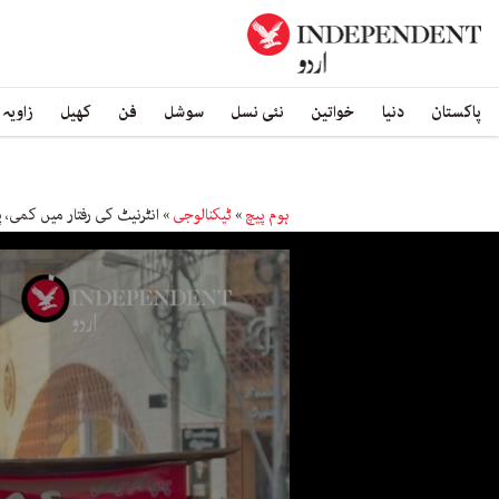
پاکستان
دنیا
خواتین
نئی نسل
سوشل
فن
کھیل
زاویہ
ہوم پیچ
»
ٹیکنالوجی
»
انٹرنیٹ کی رفتار میں کمی