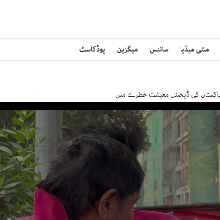
ملٹی میڈیا
سائنس
میگزین
پوڈکاسٹ
، پاکستان کی ڈیجیٹل معیشت خطرے میں