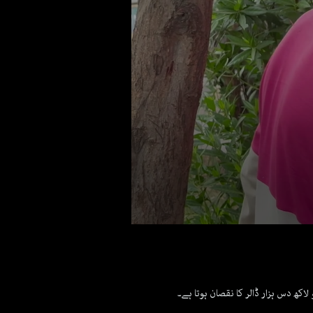
0
seconds
of
3
minutes,
42
اکھ دس ہزار ڈالر کا نقصان ہوتا ہے۔
seconds
Volume
90%