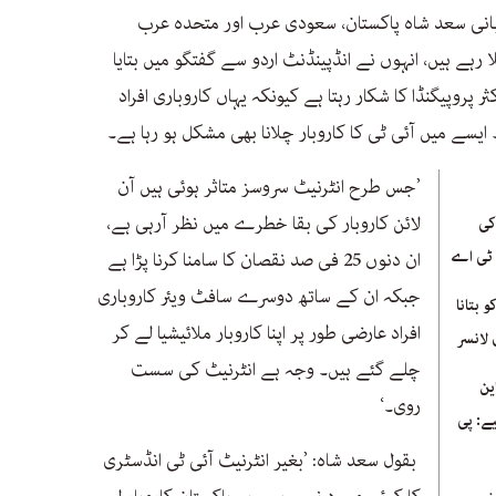
 بانی سعد شاہ پاکستان، سعودی عرب اور متحدہ عرب
 رہے ہیں، انہوں نے انڈپینڈنٹ اردو سے گفتگو میں بتایا
ر پروپیگنڈا کا شکار رہتا ہے کیونکہ یہاں کاروباری افراد
یسے میں آئی ٹی کا کاروبار چلانا بھی مشکل ہو رہا ہے۔
’جس طرح انٹرنیٹ سروسز متاثر ہوئی ہیں آن
لائن کاروبار کی بقا خطرے میں نظر آرہی ہے،
کی
 ٹی اے
ان دنوں 25 فی صد نقصان کا سامنا کرنا پڑا ہے
جبکہ ان کے ساتھ دوسرے سافٹ ویئر کاروباری
 بتانا
افراد عارضی طور پر اپنا کاروبار ملائیشیا لے کر
لانسر
چلے گئے ہیں۔ وجہ ہے انٹرنیٹ کی سست
ین
روی۔‘
ے: پی
بقول سعد شاہ: ’بغیر انٹرنیٹ آئی ٹی انڈسٹری