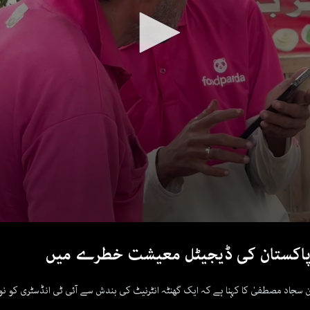
، پاکستان کی ڈیجیٹل معیشت خطرے میں
 سجاد مصطفیٰ کا کہنا ہے کہ ایک گھنٹہ انٹرنیٹ کی بندش سے آئی ٹی انڈسٹری کو نو ل