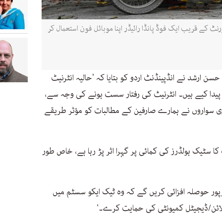
یک ریسٹورنٹ کے قریب ایک فوڈ پانڈا رائیڈر اپنا موبائل فون استعمال کر
 حسن ارشد نے انڈپینڈنٹ اردو کو بتایا کہ ’حالیہ انٹرنیٹ
 پیدا کیے ہیں۔ انٹرنیٹ کی رفتار سست ہونے کی وجہ سے،
لیوری سواروں نے ہمارے صارفین کے مطالبات کو مؤثر طریقے
کا سٹیک ہولڈرز کی کمائی پر گہرا اثر پڑ رہا ہے، خاص طور
رپور حوصلہ افزائی کریں گے کہ وہ ٹیک ایکو سسٹم میں
ائن/ڈیجیٹل کمیونٹی کی حمایت کرے۔‘