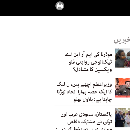
خبریں
موڈرنا کی ایم آر این اے
ٹیکنالوجی روایتی فلو
ویکسین کا متبادل؟
وزیراعظم اچھے ہیں، ن لیگ
کا ایک حصہ ہمارا اتحاد توڑنا
چاہتا ہے: بلاول بھٹو
پاکستان، سعودی عرب اور
ترکی نے مشترکہ دفاعی
معاہدے پر دستخط کر دیے: