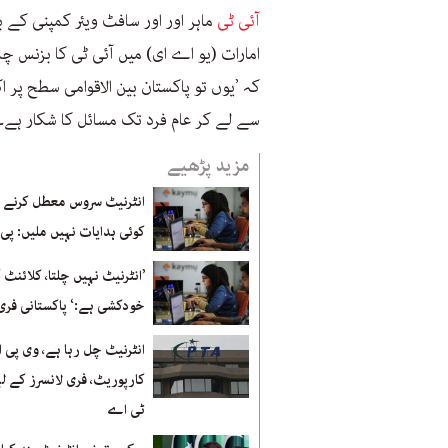
آئی ٹی
ماہر اور اور سافٹ ویئر کمپنی کے
امارات (یو اے ای) میں آئی ٹی کا بزنس چلا
کہ ’یوں تو پاکستان بین الاقوامی سطح پر اکث
سے لے کر عام فرد تک مسائل کا شکار ہے۔ ا
مزید پڑھیے
انٹرنیٹ سروس معطل کرنے 
کوئی ہدایات نہیں ملیں: پی
’انٹرنیٹ نہیں چلتا، کلائنٹ کو
خودکشی ہے:‘ پاکستانی فری 
انٹرنیٹ چل رہا ہے، وی پی ا
کارپوریٹ، فری لانسرز کے لی
ٹی اے