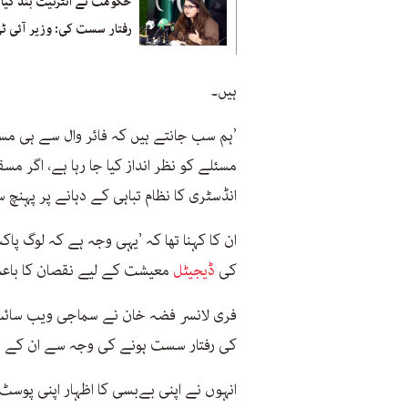
حکومت نے انٹرنیٹ بند کیا 
رفتار سست کی: وزیر آئی ٹ
ہیں۔
’ہم سب جانتے ہیں کہ فائر وال سے ہی مس
مسئلے کو نظر انداز کیا جا رہا ہے، اگر م
انڈسٹری کا نظام تباہی کے دہانے پر پہنچ س
ان کا کہنا تھا کہ ’یہی وجہ ہے کہ لوگ پاک
کی
ڈیجیٹل
معیشت کے لیے نقصان کا باعث
فری لانسر فضہ خان نے سماجی ویب سائٹ لنکڈ
کی رفتار سست ہونے کی وجہ سے ان کے ہا
انہوں نے اپنی بےبسی کا اظہار اپنی پوسٹ 