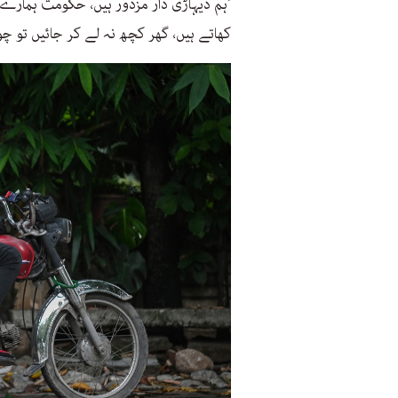
’ہم دیہاڑی دار مزدور ہیں، حکومت ہمار
کھاتے ہیں، گھر کچھ نہ لے کر جائیں تو چول