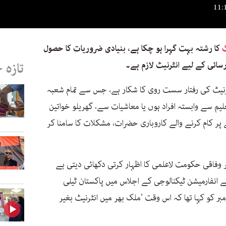
ٹ
کا رشتہ بہت گہرا ہو چکا ہے، بنیادی ضروریات کا حصول
رسائی کے لیے انٹرنیٹ لازم ہے۔
تازہ 
رنیٹ کی رفتار سست روی کا شکار ہے، جس سے تمام شعبہ
م سے وابستہ افراد ہوں یا معاشیات سے، گھریلو خواتین
ے پر کام کرنے والے کاروباری حضرات، مشکلات کا سامنا کر
ر وفاقی حکومت لاعلمی کا اظہار کرتی دکھائی دیتی ہے
 انفارمیشن ٹیکنالوجی کے اجلاس میں پاکستان ٹیلی
یکیشن اتھارٹی (پی ٹی اے) نے 19 نومبر کو کہا تھا کہ اس وقت ’ملک بھر میں انٹرنیٹ بغیر