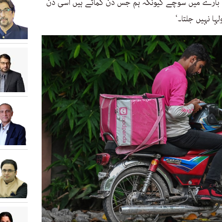
ے بارے میں سوچے کیونکہ ہم جس دن کماتے ہیں اسی دن
ہا نہیں جلتا۔‘