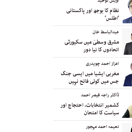
اویس توحید
نظام کا بوجھ اور پاکستانی
’اطلس‘
عبدالباسط خان
مشرق وسطیٰ میں سکیورٹی
اتحادوں کا نیا دور
اعزاز احمد چوہدری
مغربی ایشیا میں ایسی جنگ
جس میں کوئی فاتح نہیں
ڈاکٹر راجہ قیصر احمد
کشمیر انتخابات، احتجاج اور
سیاست کا امتحان
نعیمہ احمد مہجور