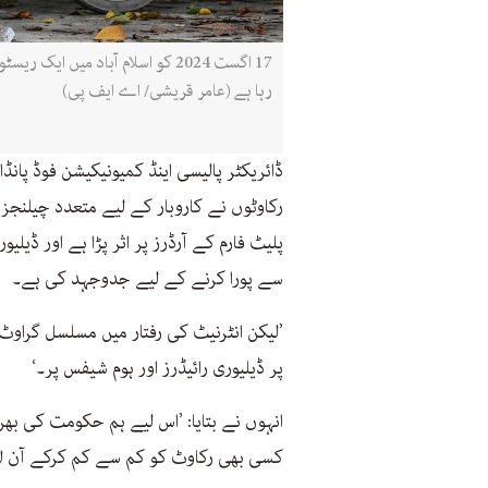
17 اگست 2024 کو اسلام آباد میں ا
رہا ہے (عامر قریشی/ اے ایف پی)
ڈائریکٹر پالیسی اینڈ کمیونیکیشن فوڈ پانڈا
رکاوٹوں نے کاروبار کے لیے متعدد چیلنجز
پلیٹ فارم کے آرڈرز پر اثر پڑا ہے اور ڈی
سے پورا کرنے کے لیے جدوجہد کی ہے۔
’لیکن انٹرنیٹ کی رفتار میں مسلسل گراوٹ 
پر ڈیلیوری رائیڈرز اور ہوم شیفس پر۔‘
انہوں نے بتایا: ’اس لیے ہم حکومت کی بھ
کسی بھی رکاوٹ کو کم سے کم کرکے آن ل