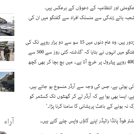
حکومتی اور انتظامیہ کے دعوؤں کے برعکس ہیں،
عبہ ہائے زندگی سے منسلک افراد سے گفتگو میں ان کی
25 سالہ فوڈ پانڈا رائیڈر عامر دیہاڑی دار مزدور ہیں، وہ عام دنوں میں 15 سو سے دو ہزار روپے تک کی
دیہاڑی لگا لیتے ہیں، انڈپینڈنٹ اردو سے گفتگو میں انہوں نے بتایا کہ ’گذشتہ کئی روز سے 500 سے
800 کی دیہاڑی ہو رہی ہے، جس میں سے 400 روپے پیٹرول پر خرچ آتا ہے۔ میں بچ بچا کر بھی کچھ
ئی ہوئی ہے، جس کی وجہ سے آرڈر منسوخ ہو جاتے ہیں،
، ایسا بھی ہوا ہے کہ آرڈر لے کر گھنٹوں تک کسٹمر کو
نہ ہونے کے باعث پریشانی کا سامنا کرنا پڑا۔‘
آراء
تر فوڈ پانڈا رائیڈر اپنے گاؤں واپس چلے گئے ہیں۔