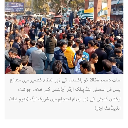
سات دسمبر 2024 کو پاکستان کے زیر انتظام کشمیر میں متنازع
پیس فل اسمبلی اینڈ پبلک آرڈر آرڈیننس کے خلاف جوائنٹ
ایکشن کمیٹی کے زیر اہتمام احتجاج میں شریک لوگ (ندیم شاہ/
انڈپیڈنٹ اردو)