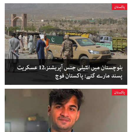
پاکستان
بلوچستان میں انٹیلی جنس آپریشنز،12 عسکریت
پسند مارے گئے: پاکستان فوج
پاکستان