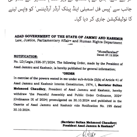
جانب سے ’پیس فل اسمبلی اینڈ پبلک آرڈر آرڈیننس‘ کو واپس لینے
کا نوٹیفکیشن جاری کر دیا گیا۔