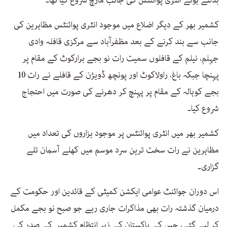
کشمیر بھر کے دیگر اضلاع میں موجود انٹری پوائنٹس مظاہرین کی
جانب سے بند کرنے کے بعد مظفرآباد سے مرکزی قافلہ وادی
جہلم، نیلم کے قافلوں سمیت رات نو بجے برارکوٹ کے مقام پر
پہنچا جبکہ باغ، راولاکوٹ اور پونچھ ڈویژن کے قافلے نے رات 10
بجے کوہالہ کے مقام پر پہنچ کر دھرنے کی صورت میں احتجاج
شروع کیا۔
کشمیر بھر میں انٹری پوائنٹس پر موجود ہزاروں کی تعداد میں
مظاہرین نے رات سخت ترین سرد موسم میں کھلے آسمان تلے
گزاری۔
اس دوران جوائنٹ عوامی ایکشن کمیٹی کے قائدین اور حکومت کے
درمیان گذشتہ رات بھی مذاکرات جاری رہے جو صبح نو بجے مکمل
کر لیے گئے، جس کے پاکستان کے زیر انتظام کشمیر کے صدر کی