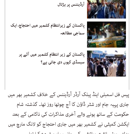
آرڈیننس پر ہڑتال
پاکستان کے زیرانتظام کشمیر میں احتجاج، ایک
سماجی مطالعہ
پاکستان کے زیر انتظام کشمیر میں آٹے پر
سبسڈی کیوں دی جاتی ہے؟
پیس فل اسمبلی اینڈ پبلک آرڈر آرڈیننس کے خلاف کشمیر بھر میں
جاری پہیہ جام اور شٹر ڈاؤن کا آج چوتھا روز تھا۔ گذشتہ شام
حکومت کے ساتھ ہونے والے آخری مذاکرات کی ناکامی کے بعد
ایکشن کمیٹی نے کشمیر بھر میں جاری احتجاج کو لانگ مارچ میں
بدلتے ہوئے انٹری پوائنٹس کی جانب مارچ شروع کیا تھا۔