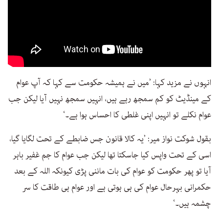
انہوں نے مزید کہا: ’میں نے ہمیشہ حکومت سے کہا کہ آپ عوام
کے مینڈیٹ کو کم سمجھ رہے ہیں، انہیں سمجھ نہیں آیا لیکن جب
عوام نکلے تو انہیں اپنی غلطی کا احساس ہوا ہے۔‘
بقول شوکت نواز میر: ’یہ کالا قانون جس ضابطے کے تحت لگایا گیا،
اسی کے تحت واپس کیا جاسکتا تھا لیکن جب عوام کا جم غفیر باہر
آیا تو پھر حکومت کو عوام کی بات ماننی پڑی کیونکہ اللہ کے بعد
حکمرانی بہرحال عوام کی ہی ہوتی ہے اور عوام ہی طاقت کا سر
چشمہ ہیں۔‘