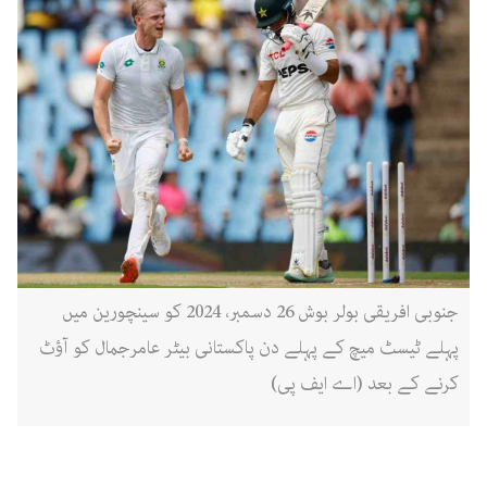
جنوبی افریقی بولر بوش 26 دسمبر، 2024 کو سینچورین میں
پہلے ٹیسٹ میچ کے پہلے دن پاکستانی بیٹر عامرجمال کو آؤٹ
کرنے کے بعد (اے ایف پی)