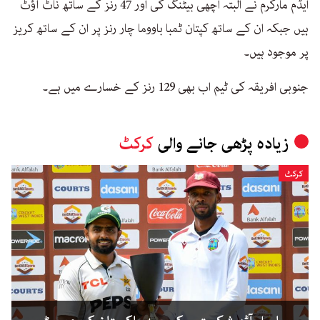
ایڈم مارکرم نے البتہ اچھی بیٹنگ کی اور 47 رنز کے ساتھ ناٹ آؤٹ
ہیں جبکہ ان کے ساتھ کپتان ٹمبا باووما چار رنز پر ان کے ساتھ کریز
پر موجود ہیں۔
جنوبی افریقہ کی ٹیم اب بھی 129 رنز کے خسارے میں ہے۔
زیادہ پڑھی جانے والی
کرکٹ
کرکٹ