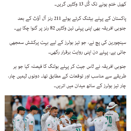
کھیل ختم ہونے تک کُل 13 وکٹیں گریں۔
پاکستان کے پہلے بیٹنگ کرتے ہوئے 211 رنز آل آؤٹ کے بعد
جنوبی افریقہ بھی اپنی پہلی تین وکٹیں 82 رنز پر گنوا چکا ہے۔
سینچورین کی پچ نے، جو تیز بولرز کے لیے بہت پرکشش سمجھی
جاتی ہے، پہلے دن اپنی روایت برقرار رکھی۔
جنوبی افریقہ نے ٹاس جیت کر پہلے بولنگ کا فیصلہ کیا جو ہر
طریقے سے مناسب اور توقعات کے مطابق تھا۔ دونوں ٹیمیں چار،
چار تیز بولرز کے ساتھ میدان میں اتریں۔