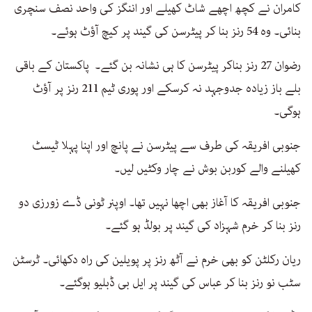
کامران نے کچھ اچھے شاٹ کھیلے اور اننگز کی واحد نصف سنچری
بنائی۔ وہ 54 رنز بنا کر پیٹرسن کی گیند پر کیچ آؤٹ ہوئے۔
رضوان 27 رنز بناکر پیٹرسن کا ہی نشانہ بن گئے۔ پاکستان کے باقی
بلے باز زیادہ جدوجہد نہ کرسکے اور پوری ٹیم 211 رنز پر آؤٹ
ہوگی۔
جنوبی افریقہ کی طرف سے پیٹرسن نے پانچ اور اپنا پہلا ٹیسٹ
کھیلنے والے کوربن بوش نے چار وکٹیں لیں۔
جنوبی افریقہ کا آغاز بھی اچھا نہیں تھا۔ اوپنر ٹونی ڈے زورزی دو
رنز بنا کر خرم شہزاد کی گیند پر بولڈ ہو گئے۔
ریان رکلٹن کو بھی خرم نے آٹھ رنز پر پویلین کی راہ دکھائی۔ ٹرسٹن
سٹب نو رنز بنا کر عباس کی گیند پر ایل بی ڈبلیو ہوگئے۔