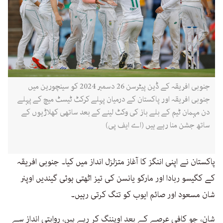
جنوبی افریقہ کے ڈین پیٹرسن 26 دسمبر 2024 کو سینچورین میں
جنوبی افریقہ اور پاکستان کے درمیان پہلے کرکٹ ٹیسٹ میچ کے پہلے
دن مہمان ٹیم کے بلے باز کی وکٹ لینے کے بعد ساتھی کھلاڑیوں کے
ساتھ جشن منا رہے ہیں (اے ایف پی)
پاکستان نے اپنی اننگز کا آغاز متزلزل انداز میں کیا۔ جنوبی افریقہ
کے کگیسو ربادا اور مارکو یانسن کی تیز اٹھتی ہوئی گیندیں اوپنر
شان مسعود اور صائم ایوب کو تنگ کرتی رہیں۔
شان، جو کافی عرصے کے بعد اوپننگ کر رہے ہیں، روایتی انداز سے