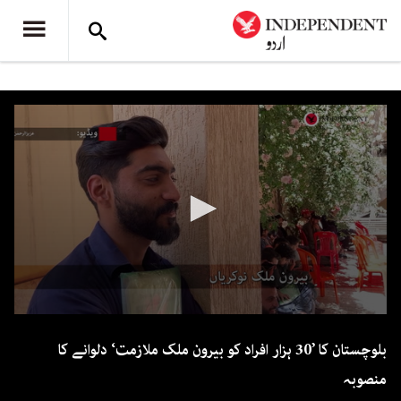
0
seconds
بلوچستان کا ’30 ہزار افراد کو بیرون ملک ملازمت‘ دلوانے کا
of
2
منصوبہ
minutes,
17