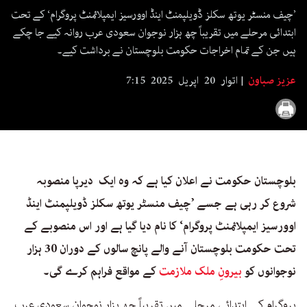
seconds
’چیف منسٹر یوتھ سکلز ڈویلپمنٹ اینڈ اوورسیز ایمپلائمنٹ پروگرام‘ کے تحت
ابتدائی مرحلے میں تقریباً چھ ہزار نوجوان سعودی عرب روانہ کیے جا چکے
ہیں جن کے تمام اخراجات حکومت بلوچستان نے برداشت کیے۔
عزیز صباون
اتوار 20 اپریل 2025 7:15
بلوچستان حکومت نے اعلان کیا ہے کہ وہ ایک دیرپا منصوبہ
شروع کر رہی ہے جسے ’چیف منسٹر یوتھ سکلز ڈویلپمنٹ اینڈ
اوورسیز ایمپلائمنٹ پروگرام‘ کا نام دیا گیا ہے اور اس منصوبے کے
تحت حکومت بلوچستان آنے والے پانچ سالوں کے دوران 30 ہزار
نوجوانوں کو
بیرونِ ملک ملازمت
کے مواقع فراہم کرے گی۔
پروگرام کے ابتدائی مرحلے میں تقریباً چھ ہزار نوجوان سعودی عرب