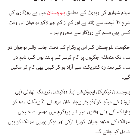
مردم شماری کی رپورٹ کے مطابق
بلوچستان
میں بے روزگاری کی
شرح 37 فیصد سے زائد ہے اور کم از کم چھ لاکھ نوجوان اس وقت
کسی بھی قسم کے روزگار سے محروم ہیں۔
حکومت بلوچستان کے اس پروگرام کے تحت جانے والے نوجوان دو
سال تک متعلقہ جگہوں پر کام کرنے کے پابند ہوں گے، تاہم دو
سال کے بعد وہ کنٹریکٹ سے آزاد ہو کر کہیں بھی کام کر سکیں
گے۔
بلوچستان ٹیکنیکل ایجوکیشن اینڈ ووکیشنل ٹریننگ اتھارٹی (بی
ٹیوٹا) کے میڈیا کوآرڈینیٹر بیجار خان مری نے انڈپینڈنٹ اردو کو
بتایا کہ آنے والے وقتوں میں اس پروگرام میں دوسرے خلیجی
ممالک کے علاوہ جاپان، کوریا، ترکی اور دیگر یورپی ممالک کو بھی
شامل کیا جائے گا۔