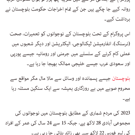
روانہ کیے جا چکے ہیں جن کے تمام اخراجات حکومت بلوچستان نے
برداشت کیے۔
اس پروگرام کے تحت بلوچستان کے نوجوانوں کو تعمیرات، صحت
(نرسنگ)، انفارمیشن ٹیکنالوجی، الیکٹریشن اور دیگر شعبوں میں
عملی کام کرنے کے سلسلے میں جرمنی اور رومانیہ جیسے یورپی
اور سعودی عرب جیسے خلیجی ممالک بھیجا جا رہا ہے۔
بلوچستان
جیسے پسماندہ اور وسائل سے مالا مال مگر مواقع سے
محروم صوبے میں بے روزگاری ہمیشہ سے ایک سنگین مسئلہ رہا
ہے۔
2023 کی مردم شماری کے مطابق بلوچستان میں نوجوانوں کی
مجموعی آبادی 28 لاکھ ہے، جبکہ 15 سے 24 سال کی عمر کے افراد
کی لیبر فورس 22 لاکھ سے بھی زائد بتائی جا رہی ہے۔