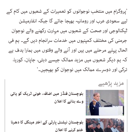
’پروگرام میں منتخب نوجوانوں کو تعمیرات کے شعبوں میں کام کے
لیے سعودی عرب اور رومانیہ بھیجا جائے گا جبکہ انفارمیشن
ٹیکنالوجی اور صحت کے شعبوں میں مہارت رکھنے والے نوجوان
جرمنی کی مختلف کمپنیوں میں خدمات سرانجام دیں گے۔ ہم فی
الحال پہلے مرحلے میں ہیں اور آنے والے وقتوں میں ہمارا ہدف ہے
کہ ہم دیگر شعبوں میں مزید ممالک جیسے دبئی، جاپان، کوریا،
ترکی اور دوسرے ممالک میں نوجوان کو بھیجیں۔‘
مزید پڑھیے
بلوچستان فنڈز میں اضافہ، خونی ٹریک کو ہائی
وے بنانے کا اعلان
بلوچستان نیشنل پارٹی کے اختر مینگل کا دھرنا
ختم کرنے کا اعلان