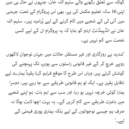
کوئٹہ سے تعلق رکھنے والے سلیم اللہ خان، جنہوں نے حال ہی میں
اپنی 16 سالہ تعلیم مکمل کی ہے، بھی اس پروگرام کے تحت جرمنی
میں آئی ٹی کے شعبے میں کام کرنے کے لیے پُرامید ہیں۔ سلیم اللہ
خان نے انڈپینڈنٹ اردو کو بتایا کہ یہ پروگرام ان کے لیے کسی
نعمت سے کم نہیں ہے۔
’شدید بے روزگاری اور غیر مستقل حالات میں جہاں نوجوان لاکھوں
روپے خرچ کر کے غیر قانونی راستوں سے یورپ تک پہنچنے کی
کوشش کرتے ہیں، وہاں اس طرح کا موقع فراہم کرنا یقیناً ہمارے لیے
ناقابلِ یقین ہے۔ ایک تو ہم قانونی طریقے سے جا رہے ہیں، دوسرا
ہمارا کوئی خرچہ نہیں ہو رہا، اور سب سے اہم بات، ہم اپنے شعبے
میں باعزت طریقے سے کام کریں گے۔ یہ بہت اچھا ثابت ہوگا نہ
صرف ہم جیسے نوجوانوں کے لیے بلکہ ہماری پوری فیملی کے
لیے۔‘