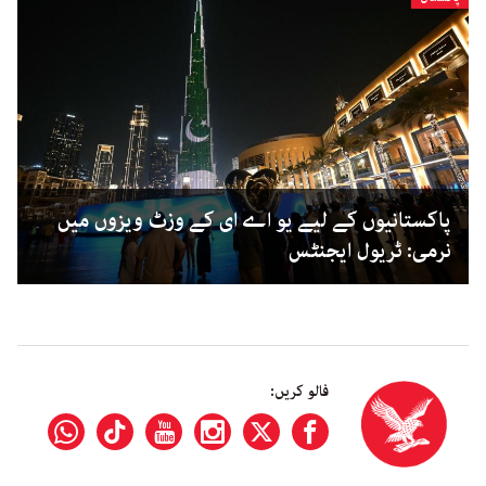
پاکستانیوں کے لیے یو اے ای کے وزٹ ویزوں میں
نرمی: ٹریول ایجنٹس
فالو کریں: