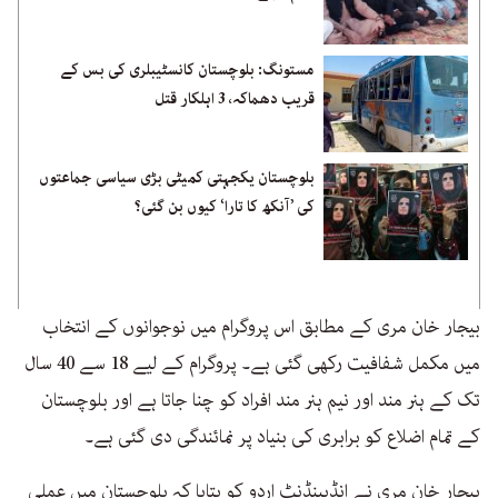
مستونگ: بلوچستان کانسٹیبلری کی بس کے
قریب دھماکہ، 3 اہلکار قتل
بلوچستان یکجہتی کمیٹی بڑی سیاسی جماعتوں
کی ’آنکھ کا تارا‘ کیوں بن گئی؟
بیجار خان مری کے مطابق اس پروگرام میں نوجوانوں کے انتخاب
میں مکمل شفافیت رکھی گئی ہے۔ پروگرام کے لیے 18 سے 40 سال
تک کے ہنر مند اور نیم ہنر مند افراد کو چنا جاتا ہے اور بلوچستان
کے تمام اضلاع کو برابری کی بنیاد پر نمائندگی دی گئی ہے۔
بیجار خان مری نے انڈپینڈنٹ اردو کو بتایا کہ بلوچستان میں عملی