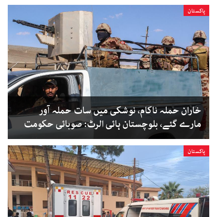
پاکستان
خاران حملہ ناکام، نوشکی میں سات حملہ آور
مارے گئے، بلوچستان ہائی الرٹ: صوبائی حکومت
پاکستان