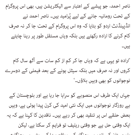
ناصر احمد، جو پیشے کے اعتبار سے الیکٹریشن ہیں، بھی اس پروگرام
کے تحت رومانیہ جانے کے لیے پُرامید ہیں۔ ناصر احمد نے
انڈپینڈنٹ اردو کو بتایا کہ وہ اس پروگرام کے تحت جا کر نہ صرف
کام کرنے کا ارادہ رکھتے ہیں بلکہ وہاں مستقل طور پر رہنا چاہتے
ہیں۔
’ارادہ تو یہی ہے کہ وہاں جا کر کم از کم سات سے آٹھ سال کام
کروں اور نہ صرف میں بلکہ سیٹل ہونے کے بعد فیملی کے دوسرے
نوجوانوں کو بھی وہیں بلاؤں۔‘
جہاں ایک طرف اس منصوبے کو سراہا جا رہا ہے اور بلوچستان کے
بے روزگار نوجوانوں میں ایک نئی امید کی کرن پیدا ہوئی ہے، وہیں
بعض حلقے اس پر تنقید بھی کر رہے ہیں۔ ناقدین کا کہنا ہے کہ یہ
ایک وقتی حل ہے جو وقتی ریلیف تو فراہم کر سکتا ہے، لیکن
بلوچستان کے اندر ہی روزگار کے مواقع پیدا کیے بغیر بے روزگاری