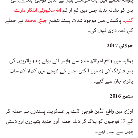
بس کو نشانہ بنایا، جس میں کم از کم
44 سکیورٹی اہلکار مارے
گئے۔
پاکستان میں موجود شدت پسند تنظیم
جیشِ محمد
نے حملے
کی ذمہ داری قبول کی۔
جولائی 2017
ہمالیہ میں واقع امرناتھ مندر سے واپس آتے ہوئے ہندو یاتریوں کی
بس فائرنگ کی زد میں آ گئی، جس کے نتیجے میں کم از کم سات
یاتری جان سے گئے۔
ستمبر 2016
اوڑی میں واقع انڈین فوجی اڈے پر عسکریت پسندوں نے حملہ کر
کے 17 فوجیوں کو ہلاک کر دیا۔ حملہ آور جدید ہتھیاروں اور دستی
بموں سے لیس تھے۔