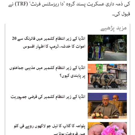
کی ذمہ داری عسکریت پسند گروہ ’دا ریزسٹنس فرنٹ‘ (TRF) نے
قبول کی۔
مزید پڑھیے
انڈیا کے زیر انتظام کشمیر میں فائرنگ سے 20
اموات کا خدشہ، ٹرمپ کا اظہار افسوس
انڈیا کے زیر انتظام کشمیر میں مذہبی جماعتوں
پر پابندی کیوں؟
انڈیا کے زیر انتظام کشمیر کی فرضی جمہوریت
پلوامہ کا گلاب کا تیل جو لاکھوں روپے فی کلو
میں فروخت ہوتا ہے