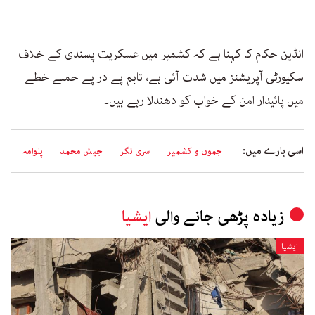
انڈین حکام کا کہنا ہے کہ کشمیر میں عسکریت پسندی کے خلاف
سکیورٹی آپریشنز میں شدت آئی ہے، تاہم پے در پے حملے خطے
میں پائیدار امن کے خواب کو دھندلا رہے ہیں۔
اسی بارے میں:
جموں و کشمیر
سری نگر
جیش محمد
پلوامہ
زیادہ پڑھی جانے والی
ایشیا
ایشیا