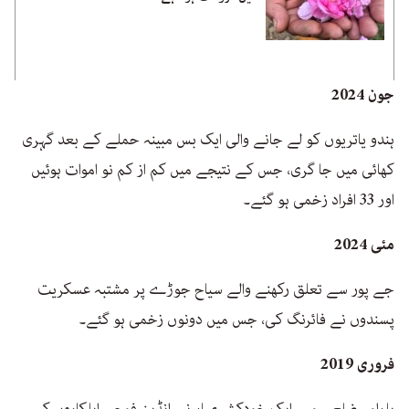
جون 2024
ہندو یاتریوں کو لے جانے والی ایک بس مبینہ حملے کے بعد گہری
کھائی میں جا گری، جس کے نتیجے میں کم از کم نو اموات ہوئیں
اور 33 افراد زخمی ہو گئے۔
مئی 2024
جے پور سے تعلق رکھنے والے سیاح جوڑے پر مشتبہ عسکریت
پسندوں نے فائرنگ کی، جس میں دونوں زخمی ہو گئے۔
فروری 2019
پلوامہ ضلعے میں ایک خودکش بمبار نے انڈین فوجی اہلکاروں کی