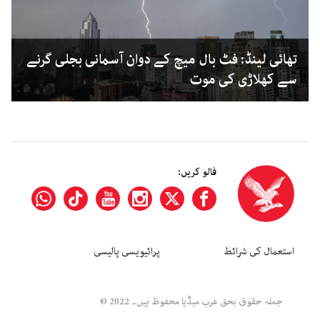
تھائی لینڈ: فٹ بال میچ کے دوان آسمانی بجلی گرنے
سے کھلاڑی کی موت
فالو کریں:
استعمال کی شرائط
پرائیویسی پالیسی
جملہ حقوق بحق عرب میڈیا محفوظ ہیں۔ 2022 ©