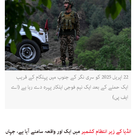
22 اپریل 2025 کو سری نگر کے جنوب میں پہلگام کے قریب
ایک حملے کے بعد ایک نیم فوجی اہلکار پہرہ دے رہا ہے (اے
ایف پی)
انڈیا کے زیر انتظام کشمیر
میں ایک اور واقعہ سامنے آیا ہے، جہاں