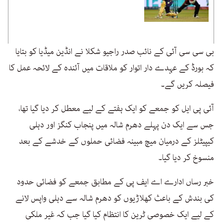
بی سی سی آئی کے نائب صدر راجیو شکلا نے انڈین میڈیا کو بتایا
کہ بورڈ کے عہدے دار اتوار کو ملاقات میں آئندہ کے لائحہ عمل کا
فیصلہ کریں گے۔
آئی پی ایل کو جمعے کو ایک ہفتے کے لیے معطل کر دیا گیا تھا،
جس سے ایک دن پہلے دھرم شالہ میں پنجاب کنگز اور دہلی
کیپیٹلز کے درمیان میچ مبینہ فضائی حملوں کے خدشے کے بعد
منسوخ کر دیا گیا۔
خبر رساں ادارے اے ایف پی کے مطابق جمعے کو فضائی حدود
کی بندش کے باعث کھلاڑیوں کو دھرم شالہ سے دہلی واپس لانے
کے لیے ایک خصوصی ٹرین کا انتظام کیا گیا جب کہ غیر ملکی