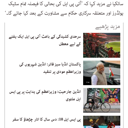
سائکیا نے مزید کہا کہ ’آئی پی ایل کی بحالی کا فیصلہ تمام سٹیک
ہولڈرز اور متعلقہ سرکاری حکام سے مشاورت کے بعد کیا جائے گا۔‘
مزید پڑھیے
سرحدی کشیدگی کے باعث آئی پی ایل ایک ہفتے
کے لیے معطل
پاکستان انڈیا سیز فائر: انڈین شہریوں کی
وزیراعظم مودی پر تنقید
انڈین جارحیت: وزیراعظم کی ہدایت پر پی ایس
ایل ملتوی
پی ایس ایل 10: دس سال کا اتار چڑھاؤ کا سفر