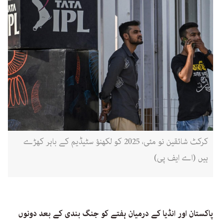
کرکٹ شائقین نو مئی، 2025 کو لکھنؤ سٹیڈیم کے باہر کھڑے
ہیں (اے ایف پی)
پاکستان اور انڈیا کے درمیان ہفتے کو جنگ بندی کے بعد دونوں