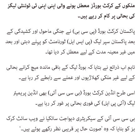
ملکوں کے کرکٹ بورڈز معطل ہونے والی اپنی اپنی ٹی ٹوئنٹی لیگز
کی بحالی پر کام کر رہے ہیں۔
پاکستان کرکٹ بورڈ (پی سی بی) نے جنگی ماحول اور کشیدگی کے
بعد پاکستان سپر لیگ (پی ایس ایل) ٹورنامنٹ کو پہلے دبئی اور بعد
میں غیر معینہ مدت کے لیے معطل کر دیا تھا۔
تاہم اب ذرائع نے بتایا کہ بورڈ لیگ کے باقی ماندہ میچ کرانے بحالی
کے لیے غیر ملکی کھلاڑیوں اور عملے سے رابطے کر رہا ہے۔
اسی طرح انڈین کرکٹ بورڈ (بی سی سی آئی) بھی انڈین پریمیئر
لیگ (آئی پی ایل) کی فوری بحالی پر غور کر رہا ہے۔
بی سی سی آئی کے سیکریٹری دیواجت سائکیا نے ویب سائٹ کرک
بز کو بتایا کہ وہ ’صورت حال پر قریبی نظر رکھے ہوئے ہیں۔‘