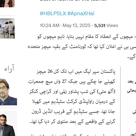
یچوں کے انعقاد کا مقام نہیں بتایا، تاہم میچوں کو
 بی نے اعلان کیا تھا کہ ٹورنامنٹ کے بقیہ میچز متحدہ
 گے۔
آراء
پاکستان سپر لیگ میں اب تک کل 26 میچز
کھیلے جا چکے ہیں جبکہ 27 واں میچ جمعرات
 بعد
بحالی
(آٹھ مئی) کی شب پشاور زلمی اور کراچی کنگز
کے درمیان راولپنڈی کرکٹ سٹیڈیم میں کھیلا
جانا تھا، جسے سٹیڈیم کے قریب انڈین ڈرون
ی
گرنے کے واقعے کے بعد ملتوی کر دیا گیا تھا۔
ہور