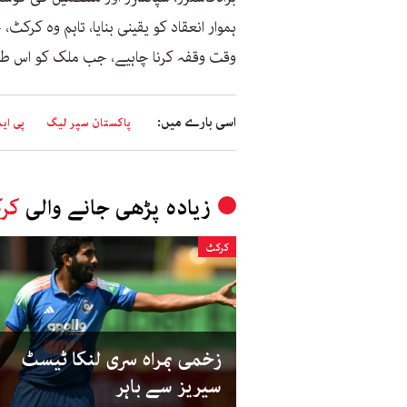
ہموار انعقاد کو یقینی بنایا، تاہم وہ کرک
وقت وقفہ کرنا چاہیے، جب ملک کو اس طر
اسی بارے میں:
پاکستان سپر لیگ
پی ایس
زیادہ پڑھی جانے والی
کر
کرکٹ
زخمی بمراہ سری لنکا ٹیسٹ
سیریز سے باہر