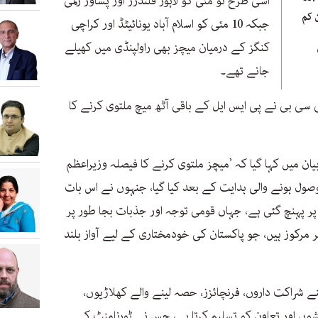
اسی طرح نو مئی کو لاہور قلندرز اور پشاور زلمی
 کم
جبکہ 10 مئی کو اسلام آباد یونائیٹڈ اور کراچی
کنگز کے درمیان میچز بھی راولپنڈی میں کھیلے
جانے تھے۔
 سی بی نے پی ایس ایل کے باقی آٹھ میچ ملتوی کرنے کا
 میں کہا گیا کہ ’میچز ملتوی کرنے کا فیصلہ وزیراعظم
ل ہونے والی ہدایت کے بعد کیا گیا، جنہوں نے اس بات
پر پہنچ گئی ہے، جہاں قومی توجہ اور جذبات بجا طور پر
 مرکوز ہیں، جو پاکستان کی خودمختاری کے لیے آواز بلند
پنے شراکت داروں، فرنچائزز، حصہ لینے والے کھلاڑیوں،
شوں اور تعاون کو تسلیم کرتا ہے، جس نے ٹورنامنٹ کے