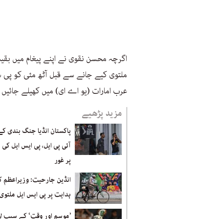
اگرچہ محسن نقوی نے اپنے پیغام میں بقیہ م
ملتوی کیے جانے سے قبل آٹھ مئی کو پی سی
عرب امارات (یو اے ای) میں کھیلے جائیں
مزید پڑھیے
پاکستان انڈیا جنگ بندی کے
آئی پی ایل، پی ایس ایل کی 
پر غور
انڈین جارحیت: وزیراعظم ک
ہدایت پر پی ایس ایل ملتوی
’موسم اور وقت‘ کے سبب لا