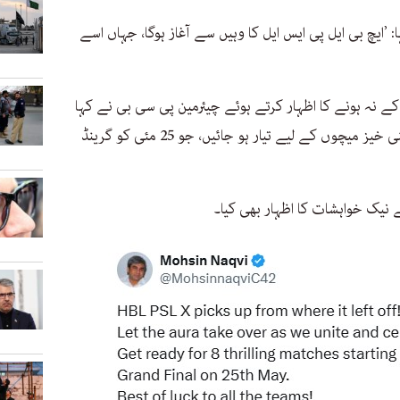
’ایچ بی ایل پی ایس ایل کا وہیں سے آغاز ہوگا، جہاں اسے
 نہ ہونے کا اظہار کرتے ہوئے چیئرمین پی سی بی نے کہا
کہ ’17 مئی سے شروع ہونے والے آٹھ سنسنی خیز میچوں کے لیے تیار ہو جائیں، جو 25 مئی کو گرینڈ
ے نیک خواہشات کا اظہار بھی کیا۔