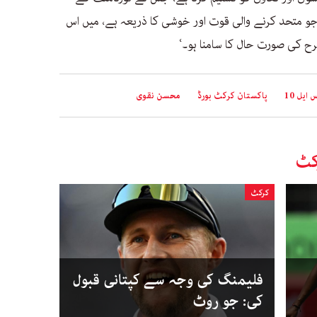
ٹ، جو متحد کرنے والی قوت اور خوشی کا ذریعہ ہے، میں اس
ح کی صورت حال کا سامنا ہو۔‘
 ایل 10
پاکستان کرکٹ بورڈ
محسن نقوی
کٹ
کرکٹ
فلیمنگ کی وجہ سے کپتانی قبول
کی: جو روٹ