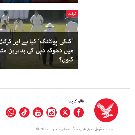
کرکٹ
’کلکی پونٹنگ‘ کیا ہے اور کرکٹ
میں دھوکہ دہی کی بدترین مثا
کیوں؟
فالو کریں:
جملہ حقوق بحق عرب میڈیا محفوظ ہیں۔ 2022 ©