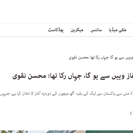
ملٹی میڈیا
سائنس
میگزین
پوڈکاسٹ
پاکستان کرکٹ بورڈ کے چیئرمین محسن نقوی نے 17 مئی سے پاکستان سپر لیگ کے بقیہ آٹھ میچوں کے دوبارہ آغاز کا 