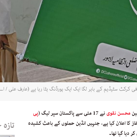
ین
محسن نقوی
نے 17 مئی سے پاکستان سپر لیگ (
پی
 آغاز کا اعلان کیا ہے، جنہیں انڈین حملوں کے باعث کشیدہ
تازہ 
 دیا گیا تھا۔