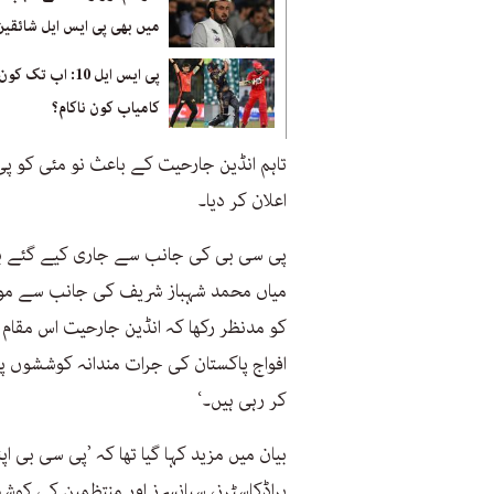
میں بھی پی ایس ایل شائقین
پی ایس ایل 10: اب تک کون
کامیاب کون ناکام؟
تاہم انڈین جارحیت کے باعث نو مئی کو پی
اعلان کر دیا۔
پی سی بی کی جانب سے جاری کیے گئے بیان
میاں محمد شہباز شریف کی جانب سے موصو
کو مدنظر رکھا کہ انڈین جارحیت اس مقام 
افواج پاکستان کی جرات مندانہ کوششوں پر
کر رہی ہیں۔‘
بیان میں مزید کہا گیا تھا کہ ’پی سی بی ا
براڈکاسٹرز، سپانسرز اور منتظمین کی کوش