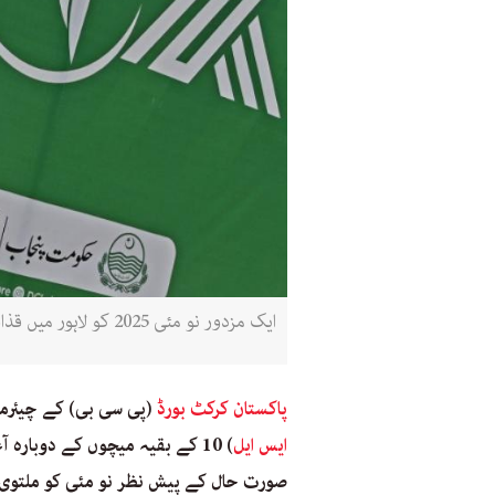
ایک مزدور نو مئی 2025 کو لاہور میں قذافی کرکٹ سٹیڈیم کے باہر لگا ایک ایک ہورڈنگ ہٹا رہا ہے (عارف علی / اے ایف پی)
پاکستان کرکٹ بورڈ
(پی سی بی) کے چیئرم
ایس ایل
) 10 کے بقیہ میچوں کے دوبارہ
صورت حال کے پیش نظر نو مئی کو ملتوی کر