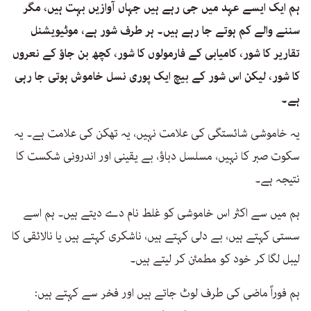
ہم ایک ایسے عہد میں جی رہے ہیں جہاں آوازیں بہت ہیں، مگر
سننے والے کم ہوتے جا رہے ہیں۔ ہر طرف شور ہے، موٹیویشنل
تقاریر کا شور، کامیابی کے فارمولوں کا شور، کچھ بن جاؤ کے نعروں
کا شور، لیکن اس شور کے بیچ ایک پوری نسل خاموش ہوتی جا رہی
ہے۔
یہ خاموشی شائستگی کی علامت نہیں، یہ تھکن کی علامت ہے۔ یہ
سکوت صبر کا نہیں، مسلسل دباؤ، بے یقینی اور اندرونی شکست کا
نتیجہ ہے۔
ہم میں سے اکثر اس خاموشی کو غلط نام دے دیتے ہیں۔ ہم اسے
سستی کہتے ہیں، بے دلی کہتے ہیں، ناشکری کہتے ہیں یا نالائقی کا
لیبل لگا کر خود کو مطمئن کر لیتے ہیں۔
ہم فوراً ماضی کی طرف لوٹ جاتے ہیں اور فخر سے کہتے ہیں: