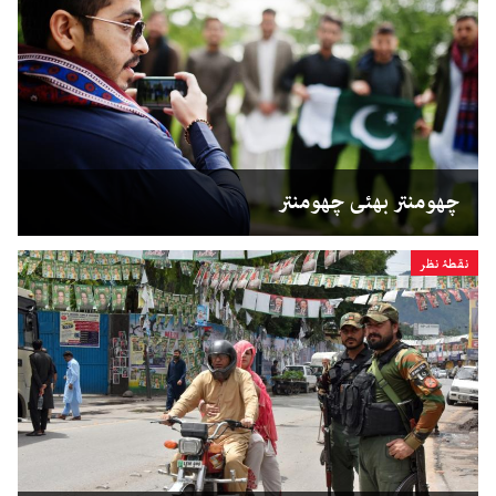
چھومنتر بھئی چھومنتر
نقطۂ نظر