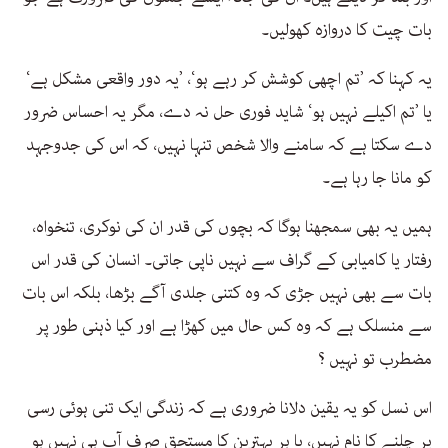
بات چیت کا دروازہ کھولیں۔
یہ کہنا کہ ’تم اچھی کوشش کر رہے ہو‘، ’یہ دور واقعی مشکل ہے‘
یا ’تم اکیلے نہیں ہو‘ شاید فوری حل نہ دے، مگر یہ احساس ضرور
دے سکتا ہے کہ سامنے والا شخص تنہا نہیں، کہ اس کی جدوجہد
کو مانا جا رہا ہے۔
ہمیں یہ بھی سمجھنا ہوگا کہ بچوں کی قدر ان کی نوکری، تنخواہ،
رفتار یا کامیابی کے گراف سے نہیں ناپی جاتی۔ انسان کی قدر اس
بات سے بھی نہیں جڑی کہ وہ کتنی جلدی آگے بڑھا، بلکہ اس بات
سے منسلک ہے کہ وہ کس حال میں کھڑا ہے اور کیا ذہنی طور پر
مضطرب تو نہیں ؟
اس نسل کو یہ یقین دلانا ضروری ہے کہ زندگی ایک تنی ہوئی رسی
پر چلنے کا نام نہیں، یا ہر بہترین کا مستحق صرف آپ ہی نہیں ہو