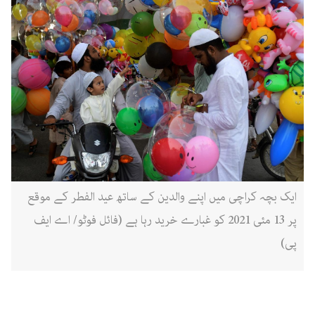
ایک بچہ کراچی میں اپنے والدین کے ساتھ عید الفطر کے موقع
پر 13 مئی 2021 کو غبارے خرید رہا ہے (فائل فوٹو/ اے ایف
پی)