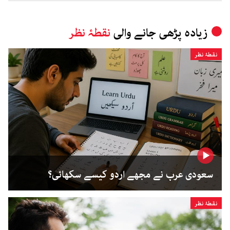
زیادہ پڑھی جانے والی
نقطۂ نظر
نقطۂ نظر
سعودی عرب نے مجھے اردو کیسے سکھائی؟
نقطۂ نظر