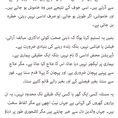
سے ڈرتے ہیں۔ اسی خوف کے نتیجے میں وہ خاموش ہو جاتے ہیں۔
اور خاموشی، اگر طویل ہو جائے، تو صرف اداسی نہیں رہتی، خطرہ
بن جاتی ہے۔
ہمیں یہ تسلیم کرنا ہوگا کہ ذہنی صحت کوئی اداکاری، مبالغہ آرائی،
فیشن یا عیاشی نہیں، بلکہ زندہ رہنے کی بنیادی ضرورت ہے۔
ڈپریشن محض اداسی کا نام نہیں، بلکہ ایک حقیقی بیماری ہے۔
بیماری پر لیکچر نہیں دیا جاتا، اس کا علاج کیا جاتا ہے۔ مگر علاج
سے پہلے پہچان ضروری ہے، اور پہچان کا پہلا قدم سننا ہے۔ غور
سے سننا، بغیر فیصلے کے اور بغیر رائے قائم کئیے سننا۔
یہ مسئلہ کسی ایک گھر یا کسی ایک طبقے تک محدود نہیں۔ یہ ان
ہزاروں گھروں کی کہانی ہے جہاں نیت اچھی ہے مگر الفاظ سخت
ہیں۔ جہاں والدین دل سے خیر چاہتے ہیں مگر لاشعوری طور پر دباؤ