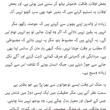
بعض اوقات طاقت خاموش بیٹھ کر سننے میں ہوتی ہے، اور بعض
اوقات یہ تسلیم کرنے میں کہ ہمیں خود بھی سب کچھ نہیں آتا۔
زیادہ تر والدین اپنے بچوں سے کہتے ہیں کہ حوصلہ رکھو، مگر
انہیں یہ یقین نہیں دلاتے کہ اگر وہ ٹوٹ جائیں تو ہم انہیں تھام لیں
گے۔ یہ کہتے ہیں کہ مضبوط بنو، مگر یہ نہیں بتاتے کہ مضبوطی
کا مطلب ہر وقت جیتنا نہیں، بلکہ کبھی ہار مان کر سانس لینا بھی
ہے۔ مردانگی اور کامیابی کو صرف کمانے، ثابت کرنے اور آگے نکل
جانے سے جوڑ دیتے ہیں، جبکہ انسان ہونے کا تقاضہ اس سے کہیں
زیادہ وسیع ہے۔
یہ ملک اس وقت ایسے نوجوانوں سے بھرا پڑا ہے جو بظاہر بے
سمت نظر آتے ہیں، مگر حقیقت میں ایک ایسی دوڑ میں شامل ہیں
جس کے اصول اور معیار بدل چکے ہیں۔ وہ بوجھ نہیں بننا چاہتے،
مدد مانگنے میں شرمندگی محسوس کرتے ہیں، اور کمزور کہلانے