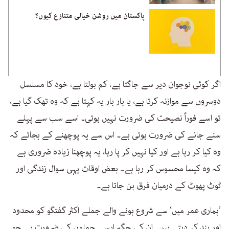
پاکستان میں روشن خیالی متنازع کیوں؟
اگر کوئی نوجوان دیر سے جاگتا ہے، کم بولتا ہے، خود کا مسلسل
دوسروں سے موازنہ کرتا ہے، یا بار بار یہ کہتا ہے کہ وہ تھک گیا ہے،
تو اسے فوراً نصیحت کی ضرورت نہیں ہوتی۔ اسے سب سے پہلے
سنے جانے کی ضرورت ہوتی ہے۔ اس سے یہ پوچھنے کے بجائے کہ
وہ کیا کر رہا ہے اور کیا نہیں کر پا رہا، یہ پوچھنا زیادہ ضروری ہے
کہ وہ کیسا محسوس کر رہا ہے۔ بعض اوقات یہی سوال زندگی اور
ٹوٹ پھوٹ کے درمیان فرق بن جاتا ہے۔
’ہماری عمر میں‘ سے شروع ہونے والے جملے اکثر گفتگو کو محدود
اور بند کر دیتے ہیں۔ ان کی جگہ ایسے جملوں کی ضرورت ہے جو