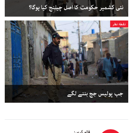
نئی کشمیر حکومت کا اصل چیلنج کیا ہوگا؟
نقطۂ نظر
جب پولیس جج بننے لگے
فالو کریں: