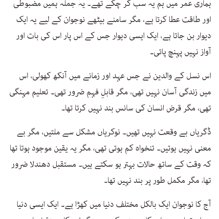
ہماری عمر میں ہم یہ سب کر چکے تھے۔ یہ جملہ ہمیں مضبوطی
اور طاقت عطا کرتا ہے، مگر سامنے بیٹھے نوجوان کے لیے یہ ایک
دیوار بن جاتا ہے، ایک ایسی دیوار جس کے اس پار اس کی بات اور
آواز نہیں پہنچ پاتی۔
اس نسل کے والدین نے جس عہد اور زمانے میں آنکھ کھولی، اس
میں زندگی آسان نہیں تھی، مگر قابلِ فہم ضرور تھی۔ تعلیم مہنگی
تھی، مگر قرض انسان کی سانس بند نہیں کرتا تھا۔
ڈگریاں بے وقعت نہیں تھیں۔ نوکریاں مشکل سے ملتیں، مگر بے
معنی نہیں ہوتیں۔ تنخواہ کم ہوتی تھی، مگر یہ یقین موجود ہوتا تھا
کہ وقت کے ساتھ حالات بہتر ہو سکتے ہیں۔ مستقبل دھندلا ضرور
تھا، مگر مکمل طور پر بند نہیں تھا۔
آج کا نوجوان ایک بالکل مختلف دنیا میں کھڑا ہے۔ ایک ایسی دنیا