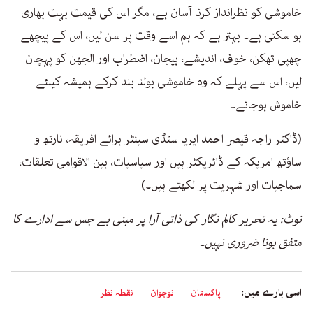
خاموشی کو نظرانداز کرنا آسان ہے، مگر اس کی قیمت بہت بھاری
ہو سکتی ہے۔ بہتر ہے کہ ہم اسے وقت پر سن لیں، اس کے پیچھے
چھپی تھکن، خوف، اندیشے، ہیجان، اضطراب اور الجھن کو پہچان
لیں، اس سے پہلے کہ وہ خاموشی بولنا بند کرکے ہمیشہ کیلئے
خاموش ہوجائے۔
(ڈاکٹر راجہ قیصر احمد ایریا سٹڈی سینٹر برائے افریقہ، نارتھ و
ساؤتھ امریکہ کے ڈائریکٹر ہیں اور سیاسیات، بین الاقوامی تعلقات،
سماجیات اور شہریت پر لکھتے ہیں۔)
نوٹ: یہ تحریر کالم نگار کی ذاتی آرا پر مبنی ہے جس سے ادارے کا
متفق ہونا ضروری نہیں۔
اسی بارے میں:
پاکستان
نوجوان
نقطہ نظر