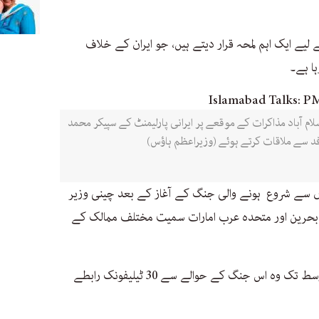
ے ایک اہم لمحہ قرار دیتے ہیں، جو ایران کے خلاف
ہا ہے۔
 شہباز شریف 11 اپریل، 2026 کو اسلام آباد مذاکرات کے موقعے پر ایرانی پارلیمنٹ کے سپیکر محمد
وفد سے ملاقات کرتے ہوئے (وزیراعظم ہاؤس)
لوں سے شروع ہونے والی جنگ کے آغاز کے بعد چینی وزیر
 بحرین اور متحدہ عرب امارات سمیت مختلف ممالک کے
چینی وزارت خارجہ کے مطابق اپریل کے وسط تک وہ اس جنگ کے حوالے سے 30 ٹیلیفونک رابطے