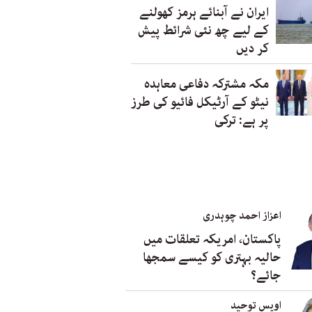
ایران نے آبنائے ہرمز کھولنے
کے لیے چھ نئی شرائط پیش
کر دیں
مکہ مشترکہ دفاعی معاہدہ
نیٹو کے آرٹیکل فائیو کی طرز
پر ہے: ترکی
اعزاز احمد چوہدری
پاکستان، امریکہ تعلقات میں
حالیہ بہتری کو کیسے سمجھا
جائے؟
اویس توحید