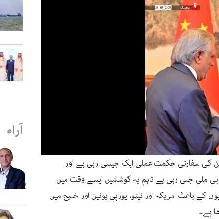
آراء
ین کی سفارتی حکمت عملی ایک جیسی رہی ہے اور
میابی ملی جلی رہی ہے تاہم یہ کوششیں ایسے وقت میں
 کے باعث امریکہ اور نیٹو، یورپی یونین اور خلیج میں
ھا ہے۔