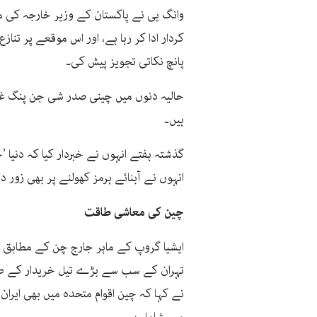
وانگ یی نے پاکستان کے وزیر خارجہ کی می
کردار ادا کر رہا ہے، اور اس موقعے پر تناز
پانچ نکاتی تجویز پیش کی۔
حالیہ دنوں میں چینی صدر شی جن پنگ غیر
ہیں۔
گذشتہ ہفتے انہوں نے خبردار کیا کہ دنیا
انہوں نے آبنائے ہرمز کھولنے پر بھی زور دی
چین کی معاشی طاقت
ایشیا گروپ کے ماہر جارج چن کے مطابق ای
تہران کے سب سے بڑے تیل خریدار کے طور
نے کہا کہ چین اقوام متحدہ میں بھی ایرا
میں شامل ہے۔