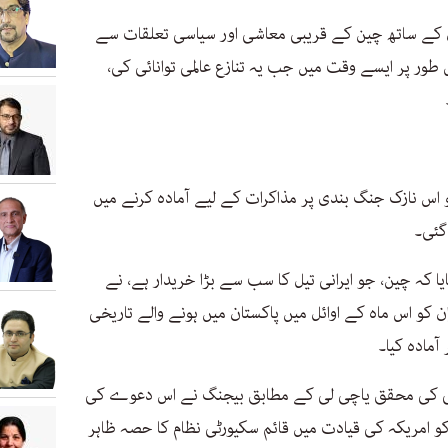
ران کے ساتھ چین کے قریبی معاشی اور سیاسی تعلقات سے
ور پر ایسے وقت میں جب یہ تنازع عالمی توانائی کی،
 اس نازک جنگ بندی پر مذاکرات کے لیے آمادہ کرنے میں
گئی۔
ا کہ چین، جو ایرانی تیل کا سب سے بڑا خریدار ہے، نے
ان کو اس ماہ کے اوائل میں پاکستان میں ہونے والے تاریخی
آمادہ کیا۔
رسٹی کی محقق یاچی لی کے مطابق بیجنگ نے اس دعوے کی
کو امریکہ کی قیادت میں قائم سکیورٹی نظام کا حصہ ظاہر