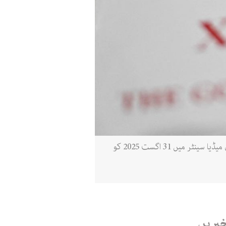
چینی صدر شی جن پنگ کی کتاب ’چین کی حکمرانی‘ شنگھائی تعاون تنظیم (ایس سی او) سربراہی اجلاس سے قبل میڈیا سینٹر میں 31 اگست 2025 کو
خبریں