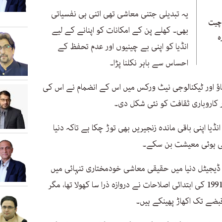
یہ تبدیلی جتنی معاشی تھی اتنی ہی نفسیاتی
 چیت
بھی۔ کھلے پن کے امکانات کو اپنانے کے لیے
ہ
انڈیا کو اپنی بے چینیوں اور عدم تحفظ کے
احساس سے باہر نکلنا پڑا۔
اؤ اور ٹیکنالوجی نیٹ ورکس میں اس کے انضمام نے اس کی
 کاروباری ثقافت کو نئی شکل دی۔
کہانی یہیں ختم نہیں ہوتی۔ 2026 کا انڈیا اپنی باقی ماندہ زنجیریں بھی توڑ چکا ہے تاکہ دنیا
رتی ہوئی معیشت بن سکے۔
: ڈیجیٹل دنیا میں حقیقی معاشی خودمختاری تنہائی میں
نہیں بلکہ انضمام میں پوشیدہ ہے۔ اگرچہ 1991 کی ابتدائی اصلاحات نے دروازہ ذرا سا کھولا تھا، مگر