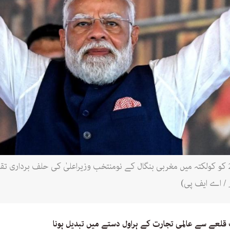
انڈین وزیراعظم نریندر مودی 9 مئی 2026 کو کولکتہ میں مغربی بنگال کے نومنتخب وزیراعلیٰ کی ح
 / اے ایف پی)
 قلعے سے عالمی تجارت کے ہراول دستے میں تبدیل ہونا