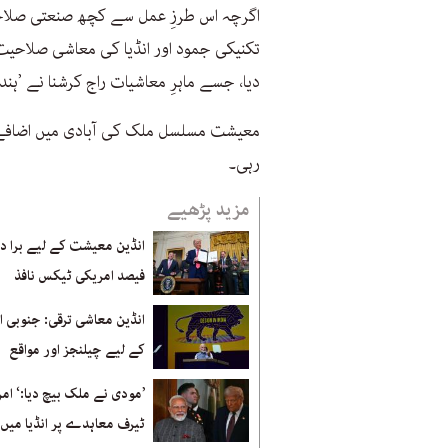
اگرچہ اس طرزِ عمل سے کچھ صنعتی صلاحیت 
تکنیکی جمود اور انڈیا کی معاشی صلاحیت
دیا، جسے ماہرِ معاشیات راج کرشنا نے ’ہندو ش
معیشت مسلسل ملک کی آبادی میں اضافے ا
رہی۔
مزید پڑھیے
فیصد امریکی ٹیکس نافذ
انڈین معاشی ترقی: جنوبی ای
کے لیے چیلنجز اور مواقع
’مودی نے ملک بیچ دیا:‘ ام
ٹیرف معاہدے پر انڈیا میں