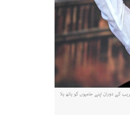
لف برداری تقریب کے دوران اپنے حامیوں کو ہاتھ ہلا