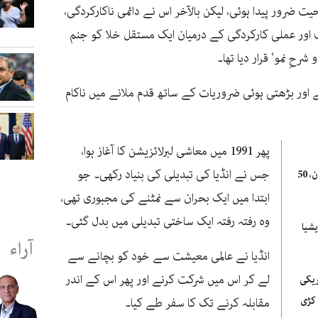
ضرور پیدا ہوئی، لیکن بالآخر اس نے دائمی ناکارکردگی،
 اور عملی کارکردگی کے درمیان ایک مستقل خلا کو جنم
رحِ نمو‘ قرار دیا تھا۔
ور بڑھتی ہوئی ضروریات کے ساتھ قدم ملانے میں ناکام
پھر 1991 میں معاشی لبرلائزیشن کا آغاز ہوا،
جس نے انڈیا کی تبدیلی کی بنیاد رکھی۔ جو
انڈین معیشت کے لیے برا دن، 50
ابتدا میں ایک بحران سے نمٹنے کی مجبوری تھی،
وہ رفتہ رفتہ ایک ساختی تبدیلی میں بدل گئی۔
شیا
آراء
انڈیا نے عالمی معیشت سے خود کو بچانے سے
لے کر اس میں شرکت کرنے اور پھر اس کے اندر
ریکی
 کڑی
مقابلہ کرنے تک کا سفر طے کیا۔