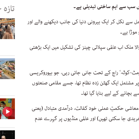
 سب سے اہم ساختی تبدیلی ہے۔
تازہ 
ل سے نکل کر ایک بیرونی دنیا کی جانب دیکھنے والے اور
موڑا ہے۔
ا ملک اب عالمی سپلائی چینز کی تشکیل میں ایک بڑھتی
رمٹ-کوٹہ‘ راج کے تحت جانی جاتی رہی، جو بیوروکریسی
ں پر مشتمل ایک گھٹن زدہ نظام تھا، جسے مقامی صنعتوں
بچانے کے لیے بنایا گیا تھا۔
ی معاشی حکمتِ عملی خود کفالت، درآمدی متبادل (یعنی
ے خریدی جا سکتی تھیں) اور عالمی منڈیوں پر گہرے عدم