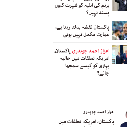
برنم کی اہلیہ کو شہرت کیوں
پسند نہیں؟
پاکستان نقشہ بدلتا رہتا ہے،
عمارت مکمل نہیں ہوتی
اعزاز احمد چوہدری
پاکستان،
امریکہ تعلقات میں حالیہ
بہتری کو کیسے سمجھا
جائے؟
اعزاز احمد چوہدری
پاکستان، امریکہ تعلقات میں