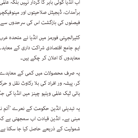
اب انڈیا کوئی باہر کا کردار نہیں بلکہ عا
برآمدات، ڈیجیٹل صلاحیتوں اور مینوفیکچ
فیصلوں کی بازگشت اس کی سرحدوں سے ک
کثیرالجہتی فورمز میں انڈیا نے متحدہ عرب ا
اہم جامع اقتصادی شراکت داری کے معاہدے 
معاہدوں کا اعلان کر چکے ہیں۔
یہ صرف محصولات میں کمی کے معاہدے نہی
کر، پیشہ ور افراد کی بلا رکاوٹ نقل و حرک
ہائی ٹیک عالمی ویلیو چینز میں انڈیا کی 
یہ تبدیلی انڈین حکومت کے نعرے ’آتم نرب
مبنی ہے۔ انڈین قیادت اب سمجھتی ہے کہ 
شمولیت کے ذریعے حاصل کیا جا سکتا ہے