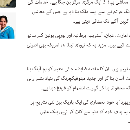
لمی معاشی بہاؤ کا ایک مرکزی مرکز بن چکا ہے۔ خدمات کی
رنگ عزائم نے اسے ایسا ملک بنا دیا ہے جس کے معاشی
ہیں آگے تک سنائی دیتی ہے۔
مارات، عمان، آسٹریلیا، برطانیہ اور یورپی یونین کے ساتھ
کیے ہیں۔ مزید یہ کہ نیوزی لینڈ اور امریکہ بھی اصولی
ں ہیں۔ ان کا مقصد ضابطہ جاتی معیار کو ہم آہنگ بنا
ت آسان بنا کر اور جدید مینوفیکچرنگ کی بنیاد بننے والی
جگہ محفوظ بنا کر گہرے انضمام کو فروغ دینا ہے۔
ھرتا‘ یا خود انحصاری کی ایک باریک بین نئی تشریح پر
یہ ہدف خود کو دنیا سے کاٹ کر نہیں بلکہ عالمی
۔