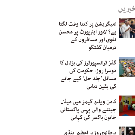
خبریں
امیگریشن پر کتنا وقت لگتا
ہے؟ لاہور ایئرپورٹ پر محسن
نقوی اور مسافروں کے
درمیان گفتگو
گڈز ٹرانسپورٹرز کی ہڑتال کا
دوسرا روز، حکومت کی
مسائل ’جلد حل‘ کیے جانے
کی یقین دہانی
کامن ویلتھ گیمز میں میڈل
جیتنے والی پہلی پاکستانی
خاتون باکسر کی کہانی
برطانوی وزیر اعظم اینڈی