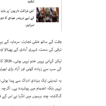
تنقید
’نئی شراکت داریوں‘ پر بات
کے لیے نریندر مودی کا دور
اسرائیل
وقت کے ساتھ عالمی تجارت، سرمایہ کے بہ
ترقی کی سمت، شہری آبادی کے پھیلاؤ اور
لیکن 
کی سب سے زیادہ کھلی اور آزاد بڑی ابھ
یہ تبدیلی ایک بنیادی ادراک سے پیدا ہوئی
گZشتہ چند برسوں میں انڈیا نے اس کے قبضے تک اکھاڑ پھینکے ہیں۔