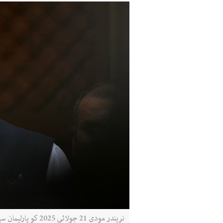
نریندر مودی 21 جولائی 2025 کو پارلیمان سے خطاب کرتے ہوئے (اے ایف پی)