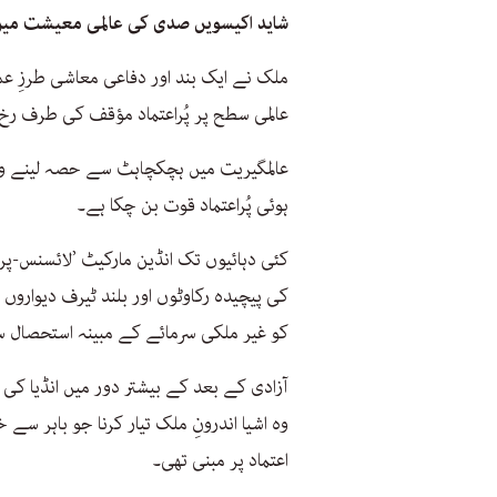
شاید اکیسویں صدی کی عالمی معیشت میں
ملک نے ایک بند اور دفاعی معاشی طرزِ عم
عالمی سطح پر پُراعتماد مؤقف کی طرف رخ 
عالمگیریت میں ہچکچاہٹ سے حصہ لینے وال
ہوئی پُراعتماد قوت بن چکا ہے۔
کئی دہائیوں تک انڈین مارکیٹ ’لائسنس-پ
کی پیچیدہ رکاوٹوں اور بلند ٹیرف دیوارو
کو غیر ملکی سرمائے کے مبینہ استحصال سے 
آزادی کے بعد کے بیشتر دور میں انڈیا ک
وہ اشیا اندرونِ ملک تیار کرنا جو باہر س
اعتماد پر مبنی تھی۔