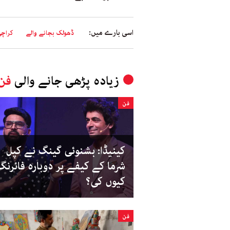
اسی بارے میں:
ڈھولک بجانے والے
کراچی
زیادہ پڑھی جانے والی
فن
فن
کینیڈا: بشنوئی گینگ نے کپل
شرما کے کیفے پر دوبارہ فائرنگ
کیوں کی؟
فن