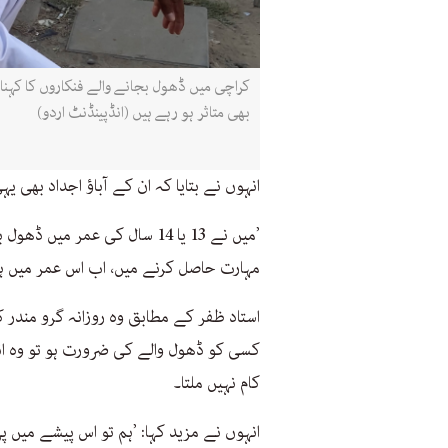
کراچی میں ڈھول بجانے والے فنکاروں کا کہنا 
بھی متاثر ہو رہے ہیں (انڈپینڈنٹ اردو)
انہوں نے بتایا کہ ان کے آباؤ اجداد بھی ی
’میں نے 13 یا 14 سال کی عمر م
مہارت حاصل کرنے میں، اب اس عمر میں ہم 
استاد ظفر کے مطابق وہ روزانہ گرو مندر ک
کسی کو ڈھول والے کی ضرورت ہو تو وہ ان
کام نہیں ملتا۔
انہوں نے مزید کہا: ’ہم تو اس پیشے میں 