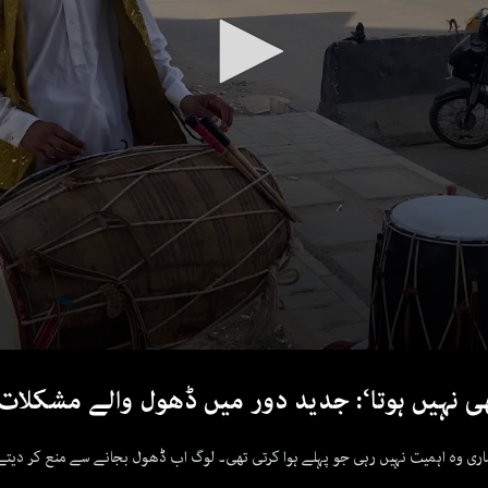
ھی نہیں ہوتا‘: جدید دور میں ڈھول والے مشکلات
ماری وہ اہمیت نہیں رہی جو پہلے ہوا کرتی تھی۔ لوگ اب ڈھول بجانے سے منع کر دی