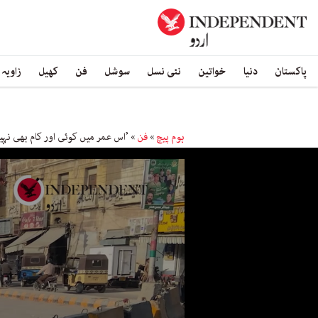
پاکستان
دنیا
خواتین
نئی نسل
سوشل
فن
کھیل
زاویہ
ہوم پیچ
»
فن
»
’اس عمر میں کوئی اور کام بھی نہی