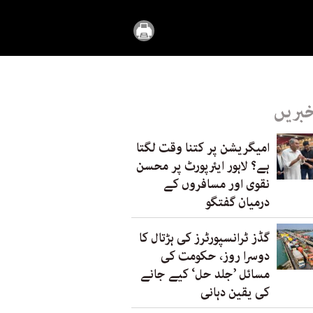
خبریں
امیگریشن پر کتنا وقت لگتا
ہے؟ لاہور ایئرپورٹ پر محسن
نقوی اور مسافروں کے
درمیان گفتگو
گڈز ٹرانسپورٹرز کی ہڑتال کا
دوسرا روز، حکومت کی
مسائل ’جلد حل‘ کیے جانے
کی یقین دہانی