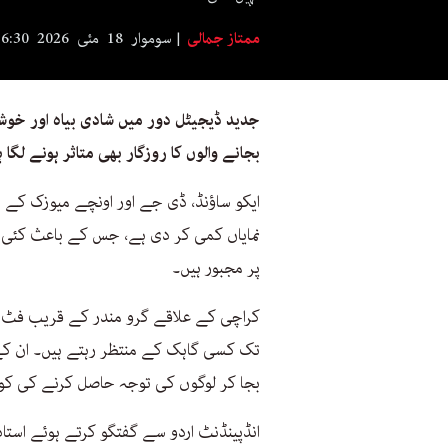
ممتاز جمالی
سوموار 18 مئی 2026 6:30
جدید ڈیجیٹل دور میں شادی بیاہ اور خوش
بجانے والوں کا روزگار بھی متاثر ہونے لگا 
ایکو ساؤنڈ، ڈی جے اور اونچے میوزک کے
نمایاں کمی کر دی ہے، جس کے باعث کئی ف
پر مجبور ہیں۔
کراچی کے علاقے گرو مندر کے قریب فٹ پ
تک کسی گاہک کے منتظر رہتے ہیں۔ ان کے 
بجا کر لوگوں کی توجہ حاصل کرنے کی کو
انڈپینڈنٹ اردو سے گفتگو کرتے ہوئے استاد