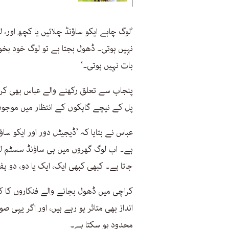
’لوگ چاہے ایکو ساؤنڈ چلائیں یا کچھ او
نہیں ہوتی۔ ڈھول بجتا ہے تو لوگ خود بخود
بات نہیں ہوتی۔‘
پنجاب سے تعلق رکھنے والے عباس بھی کراچ
پل کے نیچے گاہکوں کے انتظار میں موجود
عباس نے بتایا کہ ’ڈیجیٹل دور اور ایکو سا
ہے۔ اب لوگ گھروں میں ہی ساؤنڈ سسٹم لگا 
جاتا ہے۔ کبھی کبھی ایک، ایک یا دو، دو ہ
کراچی میں ڈھول بجانے والے فنکاروں کا ک
انداز بھی متاثر ہو رہے ہیں، اور اگر یہی ص
محدود ہو سکتا ہے۔