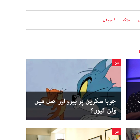
سڑک
ڈیجیٹل
فن
چوہا سکرین پر ہیرو اور اصل میں
ولن کیوں؟
فن