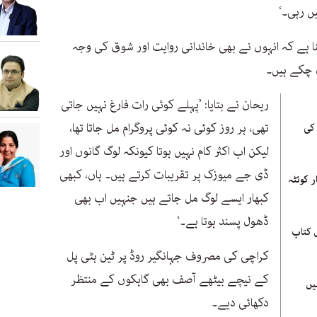
ں رہی۔‘
ریحان کا کہنا ہے کہ انہوں نے بھی خاندانی روایت اور شوق کی وجہ
 چکے ہیں۔
ریحان نے بتایا: ’پہلے کوئی رات فارغ نہیں جاتی
تھی، ہر روز کوئی نہ کوئی پروگرام مل جاتا تھا،
 کی
لیکن اب اکثر کام نہیں ہوتا کیونکہ لوگ گانوں اور
ڈی جے میوزک پر تقریبات کرتے ہیں۔ ہاں، کبھی
ر کوئٹہ
کبھار ایسے لوگ مل جاتے ہیں جنہیں اب بھی
ڈھول پسند ہوتا ہے۔‘
 کتاب
کراچی کی مصروف جہانگیر روڈ پر ٹین ہٹی پل
کے نیچے بیٹھے آصف بھی گاہکوں کے منتظر
یں
دکھائی دیے۔