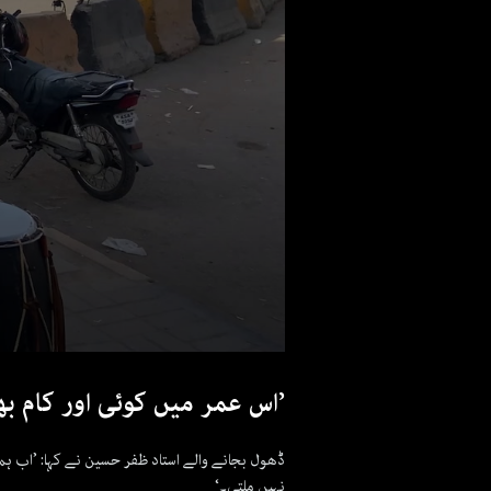
’اس عمر میں کوئی اور کام ب
ڈھول بجانے والے استاد ظفر حسین نے کہا: ’اب ہ
نہیں ملتی۔‘