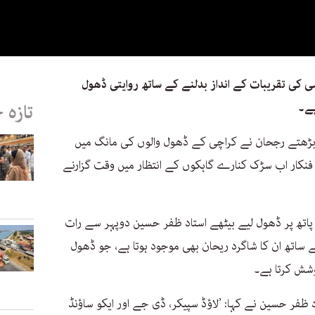
ی کی تقریبات کے انداز بدلنے کے ساتھ روایتی ڈھول
ہے۔
تازہ 
 بڑھتے رجحان نے کراچی کے ڈھول والوں کی مانگ میں
نکار اب سڑک کنارے گاہکوں کے انتظار میں وقت گزارنے
اتھ پر ڈھول لیے بیٹھے استاد ظفر حسین دوپہر سے رات
ساتھ ان کا شاگرد ریحان بھی موجود ہوتا ہے، جو ڈھول
شش کرتا ہے۔
 ظفر حسین نے کہا: ’لاؤڈ سپیکر، ڈی جے اور ایکو ساؤنڈ