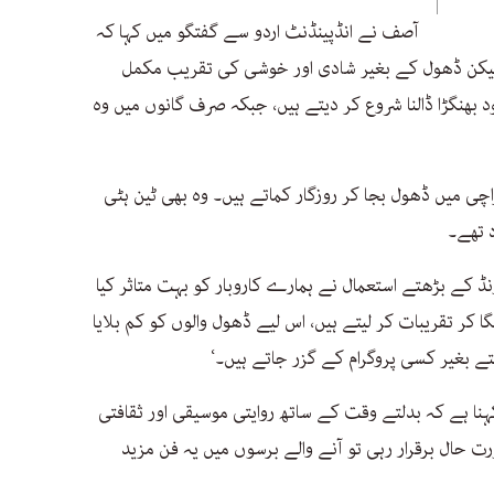
آصف نے انڈپینڈنٹ اردو سے گفتگو میں کہا کہ
ر، لیکن ڈھول کے بغیر شادی اور خوشی کی تقریب مکمل
 بھنگڑا ڈالنا شروع کر دیتے ہیں، جبکہ صرف گانوں میں وہ
ی میں ڈھول بجا کر روزگار کماتے ہیں۔ وہ بھی ٹین ہٹی
 تھے۔
ؤنڈ کے بڑھتے استعمال نے ہمارے کاروبار کو بہت متاثر کیا
کر تقریبات کر لیتے ہیں، اس لیے ڈھول والوں کو کم بلایا
فتے بغیر کسی پروگرام کے گزر جاتے ہیں۔‘
ہنا ہے کہ بدلتے وقت کے ساتھ روایتی موسیقی اور ثقافتی
ورت حال برقرار رہی تو آنے والے برسوں میں یہ فن مزید