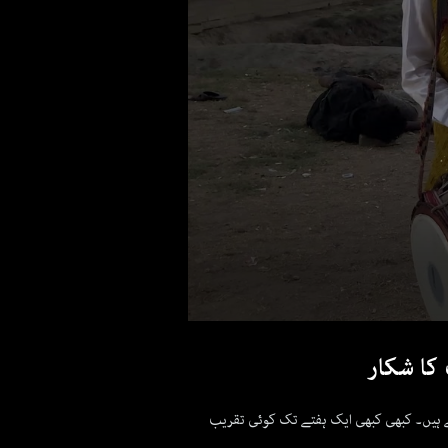
0
seconds
 کا شکار
of
1
minute,
25
تے ہیں۔ کبھی کبھی ایک ہفتے تک کوئی تقریب
seconds
Volume
90%