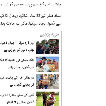
چاہتے۔ اس کام میں پہلے جیسی کمائی نہی
استاد ظفر کے 22 سالہ شاگرد 
سے ڈھول بجانا سیکھا، مگر اب حالات بدل
مزید پڑھیے
’ون ڈرم سرکل‘: جہاں ڈھول
تھاپ دلوں کو جوڑتی ہے
تنگ دستی اور تنقید کا شکا
کے ڈھول بجانے والے
دو بھائی جن کے ہاتھوں میں
کی بجائے ڈھول ہے
گانے کے ساتھ منفرد انداز م
ڈھول بجانے والا فنکار