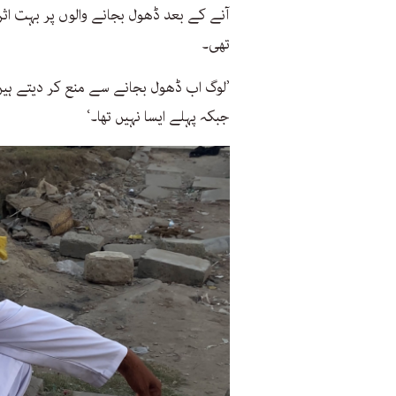
آنے کے بعد ڈھول بجانے والوں پر بہت اثر 
تھی۔
’لوگ اب ڈھول بجانے سے منع کر دیتے ہیں
جبکہ پہلے ایسا نہیں تھا۔‘