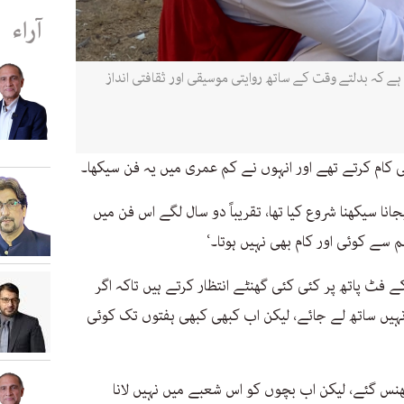
آراء
ہے کہ بدلتے وقت کے ساتھ روایتی موسیقی اور ثقافتی انداز
ہی کام کرتے تھے اور انہوں نے کم عمری میں یہ فن سیکھا۔
یں ڈھول بجانا سیکھنا شروع کیا تھا، تقریباً دو سال لگے اس فن میں
سے کوئی اور کام بھی نہیں ہوتا۔‘
ے فٹ پاتھ پر کئی کئی گھنٹے انتظار کرتے ہیں تاکہ اگر
ہیں ساتھ لے جائے، لیکن اب کبھی کبھی ہفتوں تک کوئی
پھنس گئے، لیکن اب بچوں کو اس شعبے میں نہیں لانا