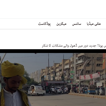
ملٹی میڈیا
سائنس
میگزین
پوڈکاسٹ
ں ہوتا‘: جدید دور میں ڈھول والے مشکلات کا شکار