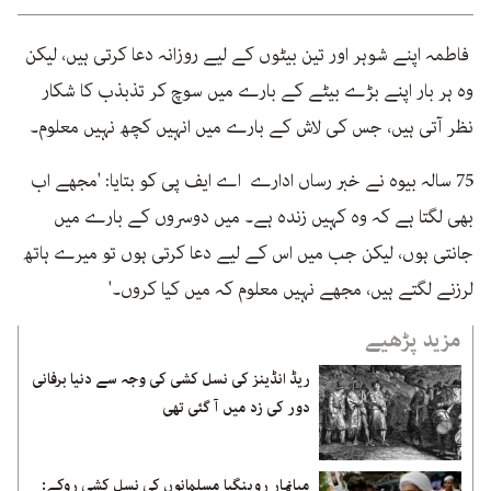
فاطمہ اپنے شوہر اور تین بیٹوں کے لیے روزانہ دعا کرتی ہیں، لیکن
وہ ہر بار اپنے بڑے بیٹے کے بارے میں سوچ کر تذبذب کا شکار
نظر آتی ہیں، جس کی لاش کے بارے میں انہیں کچھ نہیں معلوم۔
75 سالہ بیوہ نے خبر رساں ادارے اے ایف پی کو بتایا: 'مجھے اب
بھی لگتا ہے کہ وہ کہیں زندہ ہے۔ میں دوسروں کے بارے میں
جانتی ہوں، لیکن جب میں اس کے لیے دعا کرتی ہوں تو میرے ہاتھ
لرزنے لگتے ہیں، مجھے نہیں معلوم کہ میں کیا کروں۔'
مزید پڑھیے
ریڈ انڈینز کی نسل کشی کی وجہ سے دنیا برفانی
دور کی زد میں آ گئی تھی
میانمار روہنگیا مسلمانوں کی نسل کشی روکے: