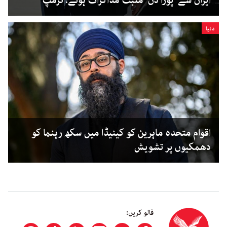
ایران سے ’پورا دن‘ مثبت مذاکرات ہوئے: ٹرمپ
دنیا
اقوام متحدہ ماہرین کو کینیڈا میں سکھ رہنما کو
دھمکیوں پر تشویش
فالو کریں: