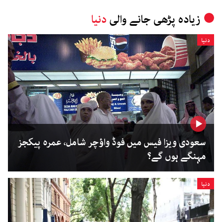
زیادہ پڑھی جانے والی
دنیا
دنیا
سعودی ویزا فیس میں فوڈ واؤچر شامل، عمرہ پیکجز
مہنگے ہوں گے؟
دنیا