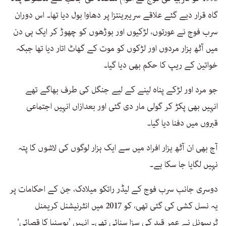
گاہ قرار دیے گئے علاقے سریبرینتزا پر دھاوا بول دیا تھا۔ اس دوران
سرب فوج نے عورتوں، لڑکیوں اور بوڑھوں کو چھوڑ کر ایک ہی دن
میں آٹھ ہزار مردوں اور لڑکوں کو موت کے گھاٹ اتار دیا تھا جبکہ
خواتین کے ریپ کا حکم بھی دیا گیا۔
جو مرد اور لڑکے پناہ لینے کے لیے جنگل کی طرف بھاگے تھے
انہیں بھی پکڑ کر گولی مار دی گئی اور بعدازاں انہیں اجتماعی
قبروں میں دفنا دیا گیا۔
آج بھی ان آٹھ ہزار افراد میں سے ایک ہزار لوگوں کی لاشوں کا پتہ
نہیں لگایا جا سکا ہے۔
دوسری جانب سرب فوج کے لیڈر راتکو میلادک، جن کے احکامات پر
یہ نسل کشی کی گئی تھی، کو 2017 میں انٹرنیشنل کریمنل
ٹریبیونل نے عمر قید کی سزا سنائی تھی۔ انہیں ’بوسنیا کا قصائی‘