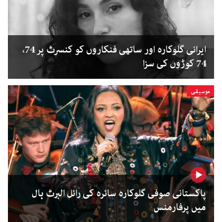
ایرانی گلوکارہ اور ساتھی فنکاروں کو کنسرٹ پر 74،
74 کوڑوں کی سزا
موسیقی
پاکستانی صوفی گلوکارہ سائرہ کی رائل البرٹ ہال
میں پرفارمنس