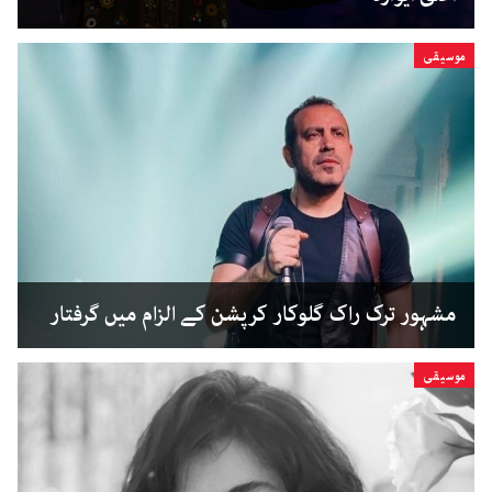
موسیقی
مشہور ترک راک گلوکار کرپشن کے الزام میں گرفتار
موسیقی