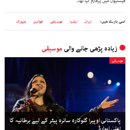
فیسٹیول میں پرفارم کیا تھا۔
اسی بارے میں:
ایران
ایشیا
موسیقی
خواتین
میوزک
زیادہ پڑھی جانے والی
موسیقی
موسیقی
پاکستانی اوپیرا گلوکارہ سائرہ پیٹر کے لیے برطانیہ کا
اعلیٰ ایوارڈ