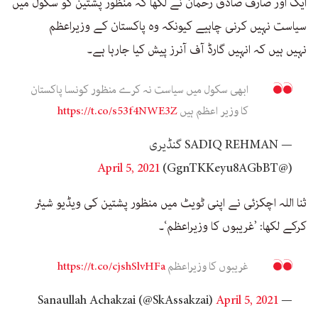
ایک اور صارف صادق رحمان نے لکھا کہ منظور پشتین کو سکول میں
سیاست نہیں کرنی چاہیے کیونکہ وہ پاکستان کے وزیراعظم
نہیں ہیں کہ انہیں گارڈ آف آنرز پیش کیا جارہا ہے۔
ابھی سکول میں سیاست نہ کرے منظور کونسا پاکستان
کا وزیر اعظم ہیں
https://t.co/s53f4NWE3Z
— SADIQ REHMAN گنڈیری
April 5, 2021
(@GgnTKKeyu8AGbBT)
ثنا اللہ اچکزئی نے اپنی ٹویٹ میں منظور پشتین کی ویڈیو شیئر
کرکے لکھا: ’غریبوں کا وزیراعظم‘۔
غریبوں کا وزیراعظم
https://t.co/cjshSlvHFa
April 5, 2021
— Sanaullah Achakzai (@SkAssakzai)