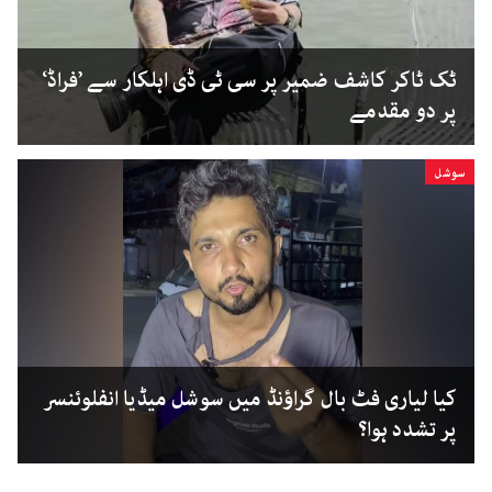
ٹک ٹاکر کاشف ضمیر پر سی ٹی ڈی اہلکار سے ’فراڈ‘
پر دو مقدمے
سوشل
کیا لیاری فٹ بال گراؤنڈ میں سوشل میڈیا انفلوئنسر
پر تشدد ہوا؟