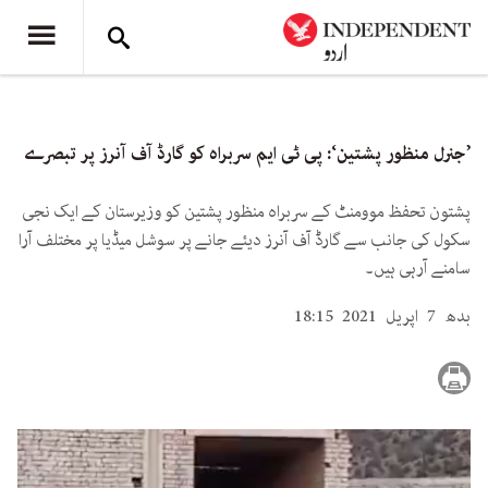
’جنرل منظور پشتین‘: پی ٹی ایم سربراہ کو گارڈ آف آنرز پر تبصرے
پشتون تحفظ موومنٹ کے سربراہ منظور پشتین کو وزیرستان کے ایک نجی
سکول کی جانب سے گارڈ آف آنرز دیئے جانے پر سوشل میڈیا پر مختلف آرا
سامنے آرہی ہیں۔
بدھ 7 اپریل 2021 18:15