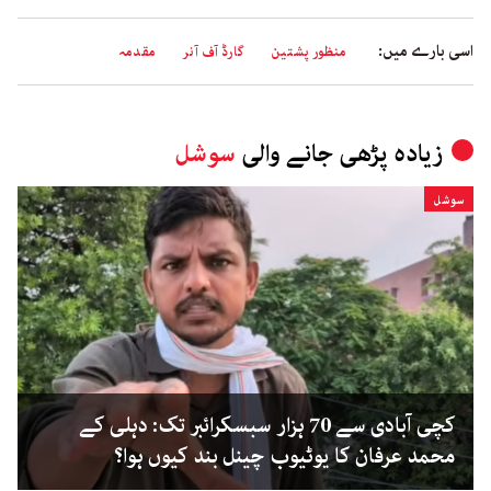
اسی بارے میں:
منظور پشتین
گارڈ آف آنر
مقدمہ
زیادہ پڑھی جانے والی
سوشل
سوشل
کچی آبادی سے 70 ہزار سبسکرائبر تک: دہلی کے
محمد عرفان کا یوٹیوب چینل بند کیوں ہوا؟