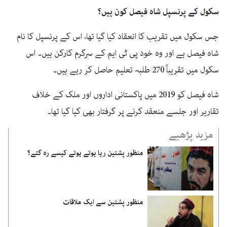
سکول کے پرنسپل شاہ فیصل کون ہیں؟
جس سکول میں تقریب کا انعقاد کیا گیا تھا، اس کے پرنسپل کا نام
شاہ فیصل ہے اور وہ خود پی ٹی ایم کے سرگرم کارکن ہیں۔ اس
سکول میں تقریباً 270 طلبہ تعلیم حاصل کر رہے ہیں۔
شاہ فیصل کو 2019 میں پاکستانی اداروں اور ملک کے خلاف
تقاریر اور جلسے منعقد کرنے پر گرفتار بھی کیا گیا تھا۔
مزید پڑھیے
منظور پشتین رہا ہوتے ہوتے کیسے رہ گئے؟
منظور پشتین سے ایک ملاقات