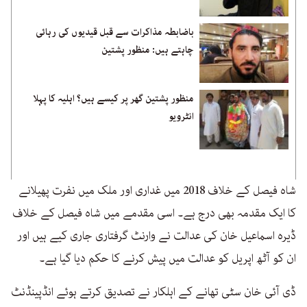
باضابطہ مذاکرات سے قبل قیدیوں کی رہائی
چاہتے ہیں: منظور پشتین
منظور پشتین گھر پر کیسے ہیں؟ اہلیہ کا پہلا
انٹرویو
شاہ فیصل کے خلاف 2018 میں غداری اور ملک میں نفرت پھیلانے
کا ایک مقدمہ بھی درج ہے۔ اسی مقدمے میں شاہ فیصل کے خلاف
ڈیرہ اسماعیل خان کی عدالت نے وارنٹ گرفتاری جاری کیے ہیں اور
ان کو آٹھ اپریل کو عدالت میں پیش کرنے کا حکم دیا گیا ہے۔
ڈی آئی خان سٹی تھانے کے اہلکار نے تصدیق کرتے ہوئے انڈپینڈنٹ