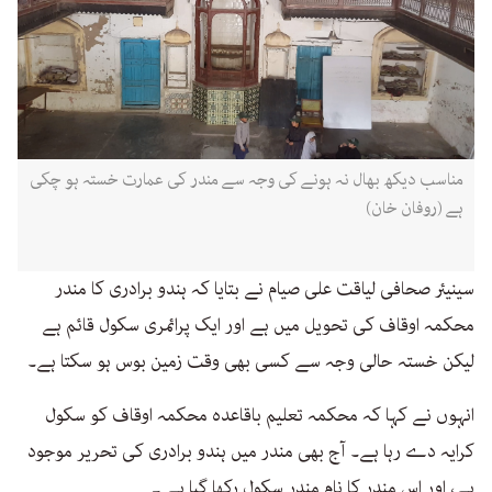
مناسب دیکھ بھال نہ ہونے کی وجہ سے مندر کی عمارت خستہ ہو چکی
ہے (روفان خان)
سینیئر صحافی لیاقت علی صیام نے بتایا کہ ہندو برادری کا مندر
محکمہ اوقاف کی تحویل میں ہے اور ایک پرائمری سکول قائم ہے
لیکن خستہ حالی وجہ سے کسی بھی وقت زمین بوس ہو سکتا ہے۔
انہوں نے کہا کہ محکمہ تعلیم باقاعدہ محکمہ اوقاف کو سکول
کرایہ دے رہا ہے۔ آج بھی مندر میں ہندو برادری کی تحریر موجود
ہے، اور اس مندر کا نام مندر سکول رکھا گیا ہے ۔