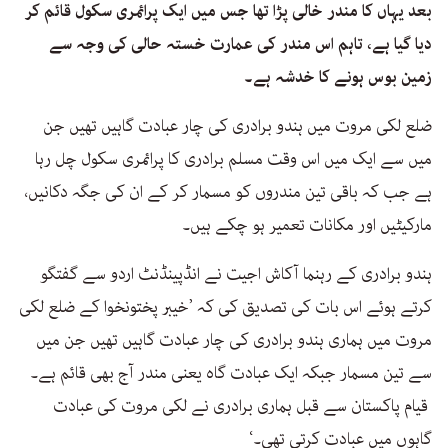
بعد یہاں کا مندر خالی پڑا تھا جس میں ایک پرائمری سکول قائم کر
دیا گیا ہے، تاہم اس مندر کی عمارت خستہ حالی کی وجہ سے
زمین بوس ہونے کا خدشہ ہے۔
ضلع لکی مروت میں ہندو برادری کی چار عبادت گاہیں تھیں جن
میں سے ایک میں اس وقت مسلم برادری کا پرائمری سکول چل رہا
ہے جب کہ باقی تین مندروں کو مسمار کر کے ان کی جگہ دکانیں،
مارکیٹیں اور مکانات تعمیر ہو چکے ہیں۔
ہندو برادری کے رہنما آکاش اجیت نے انڈپینڈنٹ اردو سے گفتگو
کرتے ہوئے اس بات کی تصدیق کی کہ ’خیبر پختونخوا کے ضلع لکی
مروت میں ہماری ہندو برادری کی چار عبادت گاہیں تھیں جن میں
سے تین مسمار جبکہ ایک عبادت گاہ یعنی مندر آج بھی قائم ہے۔
قیام پاکستان سے قبل ہماری برادری نے لکی مروت کی عبادت
گاہوں میں عبادت کرتی تھی۔‘