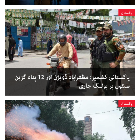
پاکستان
پاکستانی کشمیر: مظفرآباد ڈویژن اور 12 پناہ گزین
سیٹوں پر پولنگ جاری
پاکستان