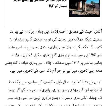
مسمار کیا گیا؟
آکاش اجیت کے مطابق: ’جب 1961 میں ہماری برادری نے بھارت
سمیت دیگر ممالک میں ہجرت کی تو یہ عبادت گاہیں سنسان پڑ
گئیں۔ کیونکہ لکی مروت میں ہماری برادری نہ رہی پھر اسی مندر
میں1961 ہی میں مسلم برادری کا پرائمری سکول قائم ہوا۔ وقت
بدلتے بدلتے پر 1947 میں محکمہ اوقاف نے ہماری عبادت گاہ یعنی
مندر اپنی تحویل میں لے لیا جو آج تک اسی کی تحویل میں ہے۔
انہوں نے بتایا کہ ’چند سال قبل حکومت کی جانب سے ایک خط
آیا تھا تو اس کی روشنی میں ہماری برادری نے جواب لکھ کر بھیجا
کہ چونکہ لکی مروت میں اب ہندو برادری نہیں ہے اسی وجہ سے
ہندو برادری فی الحال مندر میں سکول ہی کے قائم رہنے کی خواہاں