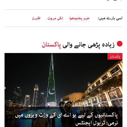
اسی بارے میں:
خیبر پختونخوا
لکی مروت
اقلیت
زیادہ پڑھی جانے والی
پاکستان
پاکستان
پاکستانیوں کے لیے یو اے ای کے وزٹ ویزوں میں
نرمی: ٹریول ایجنٹس