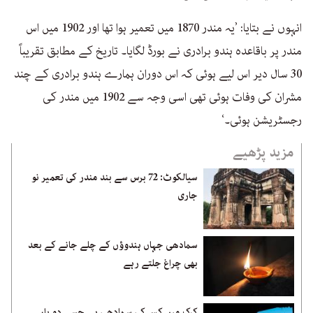
انہوں نے بتایا: ’یہ مندر 1870 میں تعمیر ہوا تھا اور 1902 میں اس
مندر پر باقاعدہ ہندو برادری نے بورڈ لگایا۔ تاریخ کے مطابق تقریباً
30 سال دیر اس لیے ہوئی کہ اس دوران ہمارے ہندو برادری کے چند
مشران کی وفات ہوئی تھی اسی وجہ سے 1902 میں مندر کی
رجسٹریشن ہوئی۔‘
مزید پڑھیے
سیالکوٹ: 72 برس سے بند مندر کی تعمیر نو
جاری
سمادھی جہاں ہندوؤں کے چلے جانے کے بعد
بھی چراغ جلتے رہے
کرک میں کس کی سمادھی ہے جسے دو بار