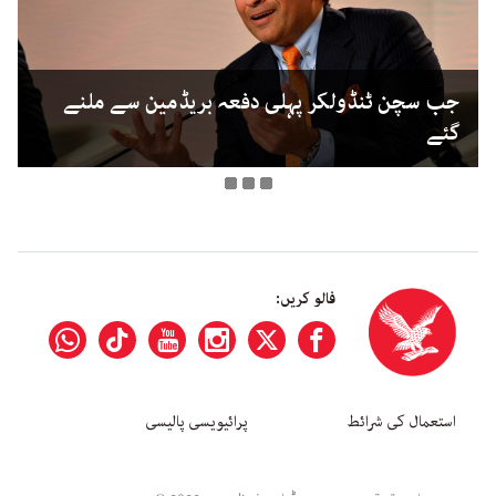
جب سچن ٹنڈولکر پہلی دفعہ بریڈمین سے ملنے
گئے
فالو کریں:
استعمال کی شرائط
پرائیویسی پالیسی