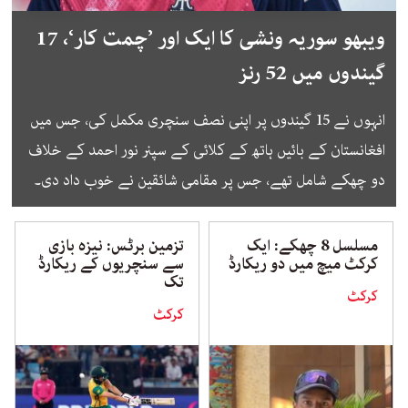
ویبھو سوریہ ونشی کا ایک اور ’چمت کار‘، 17
گیندوں میں 52 رنز
انہوں نے 15 گیندوں پر اپنی نصف سنچری مکمل کی، جس میں
افغانستان کے بائیں ہاتھ کے کلائی کے سپنر نور احمد کے خلاف
دو چھکے شامل تھے، جس پر مقامی شائقین نے خوب داد دی۔
مسلسل 8 چھکے: ایک
تزمین برٹس: نیزہ بازی
کرکٹ میچ میں دو ریکارڈ
سے سنچریوں کے ریکارڈ
تک
کرکٹ
کرکٹ