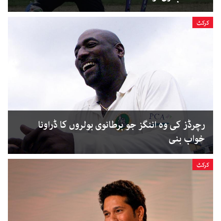
کرکٹ
رچرڈز کی وہ اننگز جو برطانوی بولروں کا ڈراونا
خواب بنی
کرکٹ