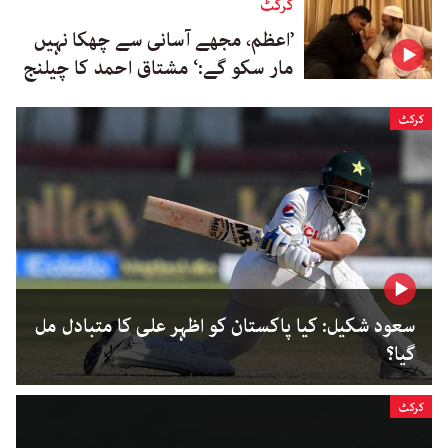
کرکٹ
’اعظم، مجھے آسانی سے چھکا نہیں
مار سکو گے:‘ مشتاق احمد کا چیلنج
کرکٹ
سعود شکیل: کیا پاکستان کو اظہر علی کا متبادل مل
گیا؟
کرکٹ