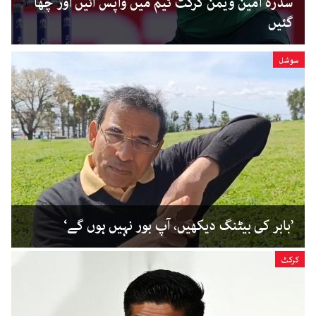
سدرہ امین ویمن کرکٹ ٹیم میں واپس آئیں اور چھا
گئیں
سوشل
’بابر کی بیٹنگ دیکھیں، آپ بور نہیں ہوں گے‘
کرکٹ