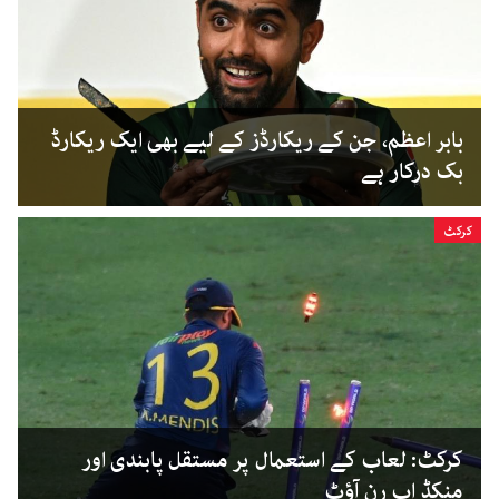
بابر اعظم، جن کے ریکارڈز کے لیے بھی ایک ریکارڈ
بک درکار ہے
کرکٹ
کرکٹ: لعاب کے استعمال پر مستقل پابندی اور
منکڈ اب رن آؤٹ