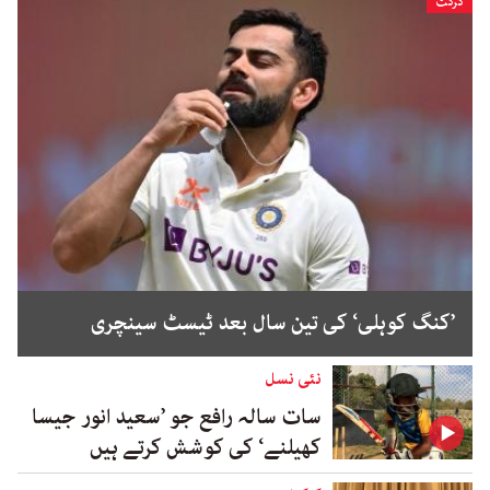
کرکٹ
’کنگ کوہلی‘ کی تین سال بعد ٹیسٹ سینچری
نئی نسل
سات سالہ رافع جو ’سعید انور جیسا
کھیلنے‘ کی کوشش کرتے ہیں