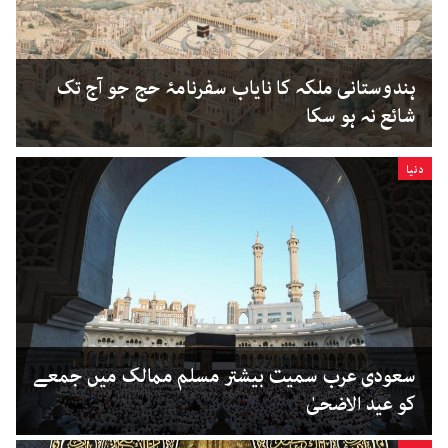
ہندوستانی ملکہ کا نایاب سفرنامۂ حج جو آج تک
شائع نہ ہو سکا
دنیا
سعودی عرب سمیت بیشتر مسلم ممالک میں جمعے
کو عید الاضحیٰ