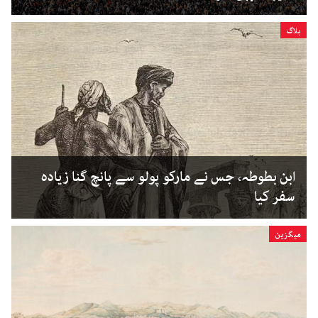
بلاگ
ابن بطوطہ، جس نے مارکو پولو سے پانچ گنا زیادہ
سفر کیا
میگزین