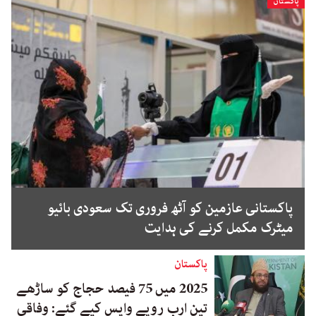
پاکستان
پاکستانی عازمین کو آٹھ فروری تک سعودی بائیو
میٹرک مکمل کرنے کی ہدایت
پاکستان
2025 میں 75 فیصد حجاج کو ساڑھے
تین ارب روپے واپس کیے گئے: وفاقی