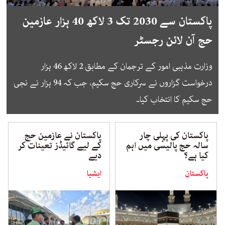
پاکستان سے 2030 تک 3 لاکھ 40 ہزار عازمین
حج آن لائن رجسٹر
وزارت مذہبی امور کے ترجمان کے مطابق 2 لاکھ 46 ہزار
درخواست گزاروں نے سرکاری حج سکیم، جب کہ 94 ہزار نے نجی
حج سکیم کا انتخاب کیا۔
پاکستان کی پہلی چار
پاکستان نے عازمین حج
سالہ حج پالیسی میں اہم
کے لیے گائیڈز تعینات کر
کیا ہے؟
دیے
پاکستان
ایشیا