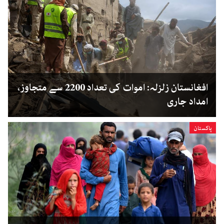
افغانستان زلزلہ: اموات کی تعداد 2200 سے متجاوز،
امداد جاری
پاکستان