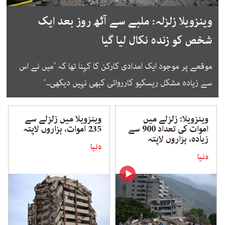
وینزویلا زلزلہ: ملبے سے آٹھ روز بعد ایک
شخص کو زندہ نکال لیا گیا
موقعے پر موجود ایک امدادی کارکن کا کہنا تھا کہ ’میں نے اس
سے زیادہ مشکل ریسکیو کارروائی کبھی نہیں دیکھی۔‘
وینزویلا: زلزلے میں
وینزویلا میں زلزلے سے
اموات کی تعداد 900 سے
235 اموات، ہزاروں لاپتہ
زیادہ، ہزاروں لاپتہ
دنیا
دنیا