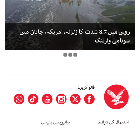
روس میں 8.7 شدت کا زلزلہ، امریکہ، جاپان میں
سونامی وارننگ
فالو کریں:
استعمال کی شرائط
پرائیویسی پالیسی