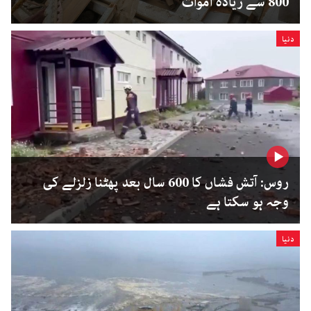
800 سے زیادہ اموات
دنیا
روس: آتش فشاں کا 600 سال بعد پھٹنا زلزلے کی
وجہ ہو سکتا ہے
دنیا