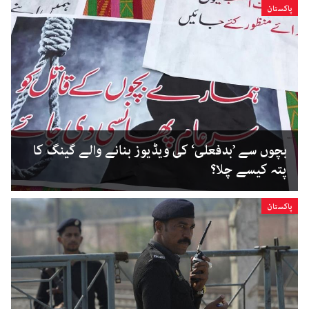
پاکستان
بچوں سے ’بدفعلی‘ کی ویڈیوز بنانے والے گینگ کا
پتہ کیسے چلا؟
پاکستان