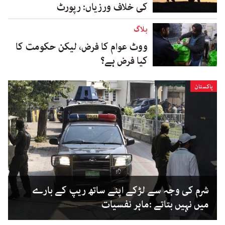
کی خلاف ورزیاں: رپورٹ
بلاگ
ووٹ عوام کا فرض، لیکن حکومت کا
کیا فرض ہے؟
پاکستان
شرم کی وجہ سے لڑکے اپنے ساتھ ریپ کے بارے
میں نہیں بتاتے :ماہر نفسیات