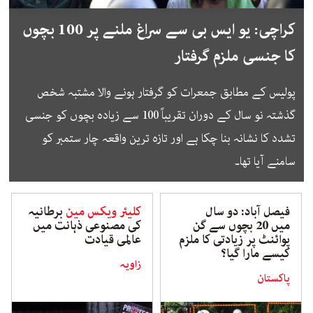
کراچی: یو ایس بی سے سراغ ملنے پر 100 بچوں
کا جنسی ملزم گرفتار
پولیس کے مطابق جمعرات کو گرفتار ہونے والا مشتبہ شخص
گذشتہ نو سال کے دوران تقریباً 100 سے زیادہ بچوں کو جنسی
تشدد کا نشانہ بنا چکا ہے اور تازہ ترین واقعہ چار ستمبر کو
سامنے آیا تھا۔
فیصل آباد: دو سال
کلیئر ویکس مین
برطانیہ
میں 20 بچوں سے گن
کی مصنوعی ذہانت میں
پوائنٹ پر زیادتی کا ملزم
عالمی قیادت
کیسے مارا گیا؟
زاویہ
پاکستان