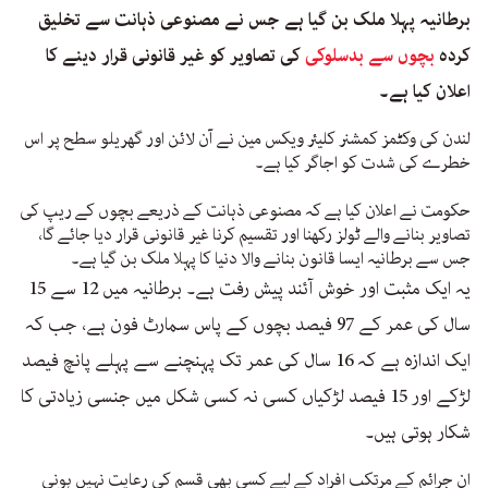
برطانیہ پہلا ملک بن گیا ہے جس نے مصنوعی ذہانت سے تخلیق
کردہ
بچوں سے بدسلوکی
کی تصاویر کو غیر قانونی قرار دینے کا
اعلان کیا ہے۔
لندن کی وکٹمز کمشنر کلیئر ویکس مین نے آن لائن اور گھریلو سطح پر اس
خطرے کی شدت کو اجاگر کیا ہے۔
حکومت نے اعلان کیا ہے کہ مصنوعی ذہانت کے ذریعے بچوں کے ریپ کی
تصاویر بنانے والے ٹولز رکھنا اور تقسیم کرنا غیر قانونی قرار دیا جائے گا،
جس سے برطانیہ ایسا قانون بنانے والا دنیا کا پہلا ملک بن گیا ہے۔
یہ ایک مثبت اور خوش آئند پیش رفت ہے۔ برطانیہ میں 12 سے 15
سال کی عمر کے 97 فیصد بچوں کے پاس سمارٹ فون ہے، جب کہ
ایک اندازہ ہے کہ 16 سال کی عمر تک پہنچنے سے پہلے پانچ فیصد
لڑکے اور 15 فیصد لڑکیاں کسی نہ کسی شکل میں جنسی زیادتی کا
شکار ہوتی ہیں۔
ان جرائم کے مرتکب افراد کے لیے کسی بھی قسم کی رعایت نہیں ہونی