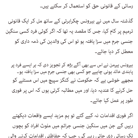
رسائی کے قانونی حق کو استعمال کر سکتے ہیں۔
گذشتہ سال میں نے بیرونس چکرابرتی کے ساتھ مل کر ایک قانونی
ترمیم پر کام کیا، جس کا مقصد یہ تھا کہ اگر کوئی فرد کسی سنگین
جنسی جرم میں سزا یافتہ ہو تو اس کی والدین کی ذمہ داری کو
معطل کر دیا جائے۔
بیرونس ہیرمن نے اس سے بھی آگے بڑھ کر تجویز دی کہ ہر ایسے فرد پر
پابندی عائد ہونی چاہیے جو کسی بھی جنسی جرم میں سزا یافتہ ہو۔
مجھے خوشی ہے کہ حکومت نے کنگز سپیچ میں اس مسئلے کو
حل کرنے کا عندیہ دیا، اور میں مطالبہ کرتی ہوں کہ اس پر فوری
طور پر عمل کیا جائے۔
اگر فوری اقدامات نہ کیے گئے تو ہم مزید ایسے واقعات دیکھتے
رہیں گے جن میں سنگین جنسی جرائم میں ملوث افراد کو بچوں
تک رسائی دی جاتی رہے گی، جب کہ حفاظتی اقدامات کرنے والی