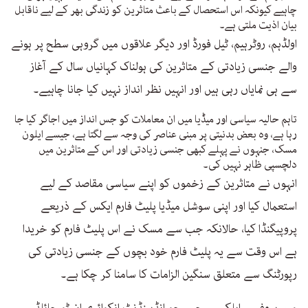
چاہیے کیونکہ اس استحصال کے باعث متاثرین کو زندگی بھر کے لیے ناقابل
بیان اذیت ملتی ہے۔
اولڈہم، روٹرہیم، ٹیل فورڈ اور دیگر علاقوں میں گروہی سطح پر ہونے
والے جنسی زیادتی کے متاثرین کی ہولناک کہانیاں سال کے آغاز
سے ہی نمایاں رہی ہیں اور انہیں نظر انداز نہیں کیا جانا چاہیے۔
تاہم حالیہ سیاسی اور میڈیا میں ان معاملات کو جس انداز میں اجاگر کیا جا
رہا ہے، وہ بعض بدنیتی پر مبنی عناصر کی وجہ سے لگتا ہے، جیسے ایلون
مسک، جنہوں نے پہلے کبھی جنسی زیادتی اور اس کے متاثرین میں
دلچسپی ظاہر نہیں کی۔
انہوں نے متاثرین کے زخموں کو اپنے سیاسی مقاصد کے لیے
استعمال کیا اور اپنی سوشل میڈیا پلیٹ فارم ایکس کے ذریعے
پروپیگنڈا کیا، حالانکہ جب سے مسک نے اس پلیٹ فارم کو خریدا
ہے اس وقت سے یہ پلیٹ فارم خود بچوں کے جنسی زیادتی کی
رپورٹنگ سے متعلق سنگین الزامات کا سامنا کر چکا ہے۔