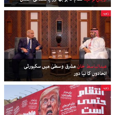
زاویہ
عبدالباسط خان
مشرق وسطیٰ میں سکیورٹی
اتحادوں کا نیا دور
زاویہ