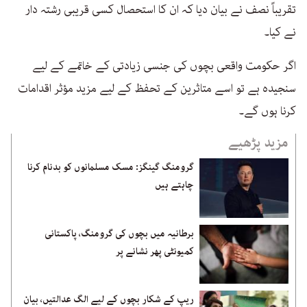
تقریباً نصف نے بیان دیا کہ ان کا استحصال کسی قریبی رشتہ دار
نے کیا۔
اگر حکومت واقعی بچوں کی جنسی زیادتی کے خاتمے کے لیے
سنجیدہ ہے تو اسے متاثرین کے تحفظ کے لیے مزید مؤثر اقدامات
کرنا ہوں گے۔
مزید پڑھیے
گرومنگ گینگز: مسک مسلمانوں کو بدنام کرنا
چاہتے ہیں
برطانیہ میں بچوں کی گرومنگ، پاکستانی
کمیونٹی پھر نشانے پر
ریپ کے شکار بچوں کے لیے الگ عدالتیں، بیان