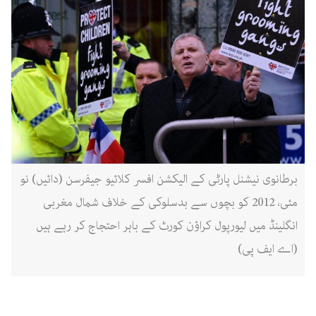
برطانوی نیشنل پارٹی کے الیکشن افسر کلائیو جیفرسن (دائیں) نو
مئی، 2012 کو بچوں سے بدسلوکی کے خلاف شمال مغربی
انگلینڈ میں لیورپول کراؤن کورٹ کے باہر احتجاج کر رہے ہیں
(اے ایف پی)