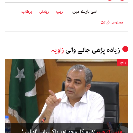
اسی بارے میں:
ریپ
زیادتی
برطانیہ
مصنوعی ذہانت
زیادہ پڑھی جانے والی
زاویہ
زاویہ
اویس توحید
نظام کا بوجھ اور پاکستانی ’اطلس‘