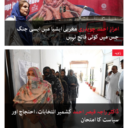
اعزاز احمد چوہدری
مغربی ایشیا میں ایسی جنگ
جس میں کوئی فاتح نہیں
زاویہ
ڈاکٹر راجہ قیصر احمد
کشمیر انتخابات، احتجاج اور
سیاست کا امتحان