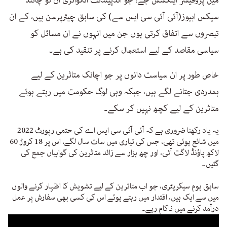
میں پروفیسر ایلکسس جے، جو انڈپینڈنٹ انکوائری ان ٹو چائلڈ
سیکس ابیوز(آئی آئی سی ایس سے) کی سابق چیئرپرسن ہیں، کے ان
تبصروں سے اتفاق کرتی ہوں جن میں انہوں نے ان مسائل کو
سیاسی مقاصد کے لیے استعمال کرنے پر تنقید کی ہے۔
خاص طور پر ان سیاست دانوں پر جو اچانک متاثرین کے لیے
ہمدردی جتانے لگے ہیں، جبکہ وہی لوگ حکومت میں رہتے ہوئے
متاثرین کے لیے کچھ نہیں کر سکے۔
یہ یاد رکھنا ضروری ہے کہ آئی آئی سی ایس اے کی حتمی رپورٹ 2022
میں شائع ہوئی تھی، جس کی تیاری میں سات سال لگے، اس پر 18 کروڑ 60
لاکھ پاؤنڈ لاگت آئی، اور چھ ہزار سے زائد متاثرین کی گواہیاں جمع کی
گئیں۔
سابق ہوم سیکریٹری، جو اب متاثرین کے لیے تشویش کا اظہار کرنے والوں
میں سے ایک ہیں، اقتدار میں رہتے ہوئے اس کی کسی بھی سفارش پر عمل
درآمد کرنے میں ناکام رہے۔