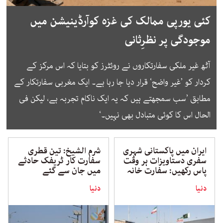
کئی یورپی ممالک کی غزہ کوآرڈینیشن میں
موجودگی پر نظرِثانی
آٹھ غیر ملکی سفارتکاروں نے روئٹرز کو بتایا کہ اس مرکز کے
کردار کو ’غیر واضح‘ قرار دیا جا رہا ہے۔ ایک مغربی سفارتکار کے
مطابق ’سب سمجھتے ہیں کہ یہ ایک ناکام تجربہ ہے، لیکن فی
الحال اس کا کوئی متبادل بھی نہیں۔‘
ایران میں پاکستانی شہری
شرم الشیخ: تین قطری
سفری دستاویزات ہر وقت
سفارت کار ٹریفک حادثے
پاس رکھیں: سفارت خانہ
میں جان سے گئے
دنیا
دنیا