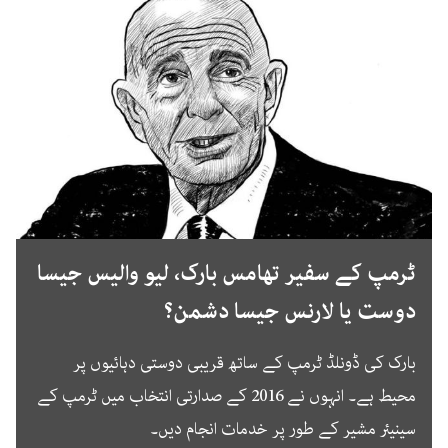
ٹرمپ کے سفیر تھامس بارک، لیو والیس جیسا
دوست یا لارنس جیسا دشمن؟
بارک کی ڈونلڈ ٹرمپ کے ساتھ قریبی دوستی دہائیوں پر
محیط ہے۔ انہوں نے 2016 کے صدارتی انتخاب میں ٹرمپ کے
سینیئر مشیر کے طور پر خدمات انجام دیں۔