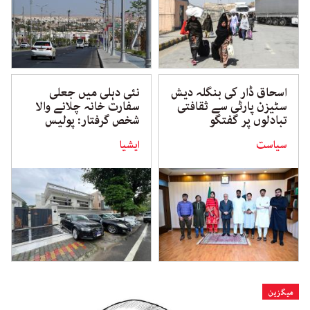
اسحاق ڈار کی بنگلہ دیش
نئی دہلی میں جعلی
سٹیزن پارٹی سے ثقافتی
سفارت خانہ چلانے والا
تبادلوں پر گفتگو
شخص گرفتار: پولیس
سیاست
ایشیا
میگزین