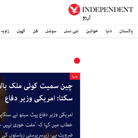
پاکستان
دنیا
خواتین
نئی نسل
سوشل
فن
کھیل
زاویہ
دنیا
چین سمیت کوئی ملک بالا
سکتا: امریکی وزیر دفاع
امریکی وزیر دفاع پیٹ سیتھ نے سنگاپو
خطاب میں کہا کہ ’مفت خوری نہیں چ
ضرورت ہے، زیرسرپرستی ریاستوں کی ن