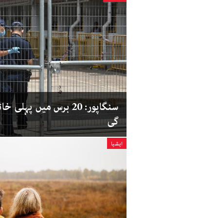
سنگاپور: 20 برس میں پ
گی
ایشیا