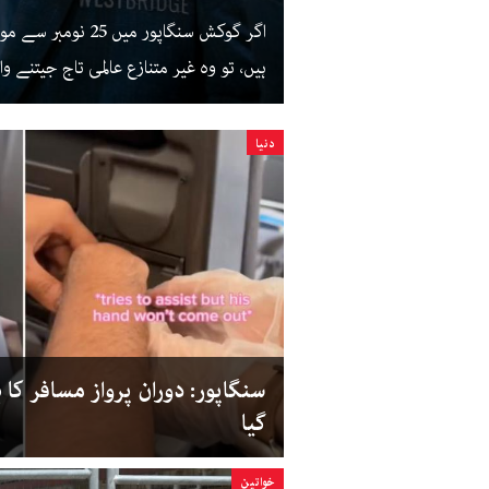
اگر گوکش سنگاپور
ہیں، تو وہ غیر متنازع عالمی تاج جیتن
دنیا
سنگاپور: دوران پرواز مسافر کا
گیا
خواتین