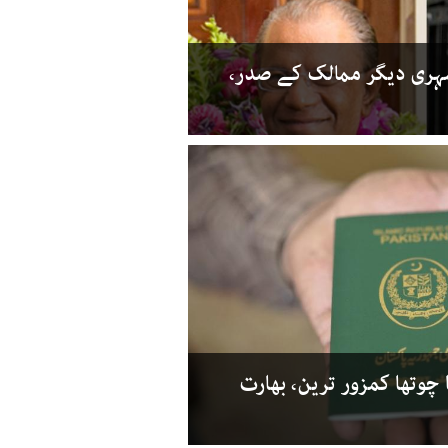
شہری دیگر ممالک کے صدر،
 چوتھا کمزور ترین، بھارت