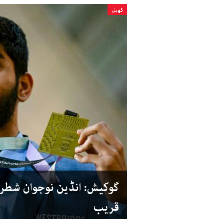
کھیل
گوکیش: انڈین نوجوان شطرن
قریب