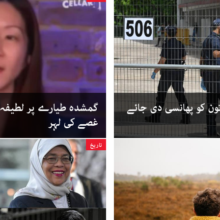
ہلی خاتون کو پھانسی دی جائے
گمشدہ طیارے پر لطیفہ، م
غصے کی لہر
تاریخ