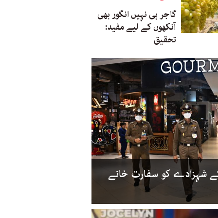
گاجر ہی نہیں انگور بھی
آنکھوں کے لیے مفید:
تحقیق
 کے شہزادے کو سفارت خانے