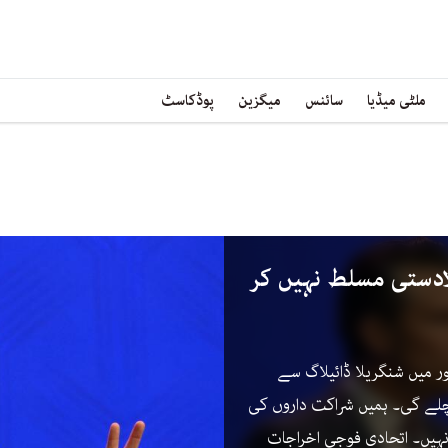
ملٹی میڈیا
سائنس
میگزین
پوڈکاسٹ
دستی مسلط نہیں کر
ر میں شنگریلا ڈائیلاگ سے
لے گی۔ ہمیں شراکت داروں کی
ہیں۔ اتحادی فوجی اخراجات