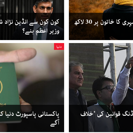
سنگاپور: ’جذباتی صدمے‘ پر شہری کا خاتون پر 30 لاکھ
کون کون سے انڈین نژاد 
وزیر اعظم بنے؟
دنیا
ڈنگ قوانین کی ’خلاف
پاکستانی پاسپورٹ دنیا کا
آگے