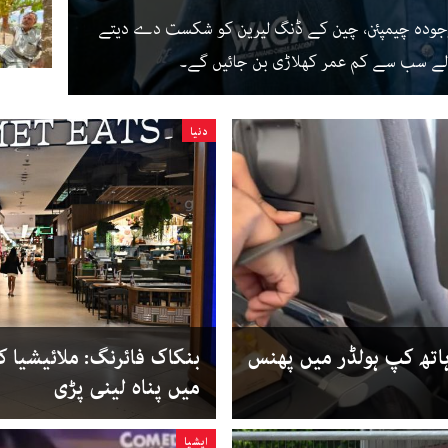
 میں 25 نومبر سے موجودہ چیمپئن، چین کے ڈنگ لیرین کو شکست دے دیتے
ے والے سب سے کم عمر کھلاڑی بن جائیں گے۔
دنیا
 ہاتھ کپ ہولڈر میں پھنس
بنکاک فائرنگ: ملائیشیا
میں پناہ لینی پڑی
ایشیا