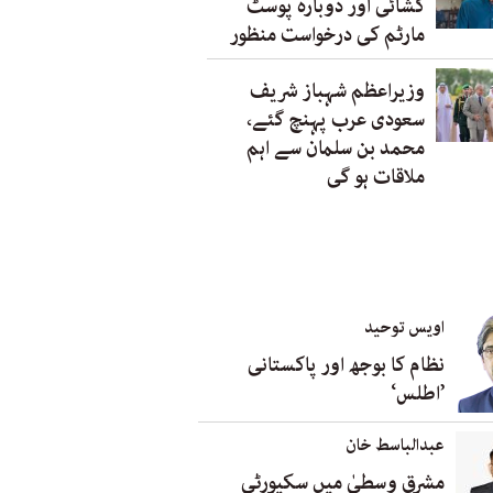
کشائی اور دوبارہ پوسٹ
مارٹم کی درخواست منظور
وزیراعظم شہباز شریف
سعودی عرب پہنچ گئے،
محمد بن سلمان سے اہم
ملاقات ہو گی
اویس توحید
نظام کا بوجھ اور پاکستانی
’اطلس‘
عبدالباسط خان
مشرق وسطیٰ میں سکیورٹی