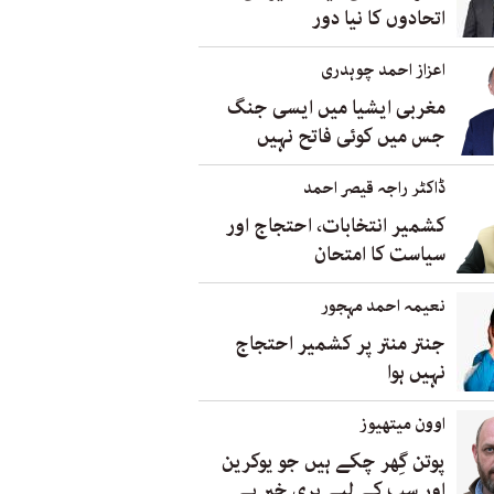
اتحادوں کا نیا دور
اعزاز احمد چوہدری
مغربی ایشیا میں ایسی جنگ
جس میں کوئی فاتح نہیں
ڈاکٹر راجہ قیصر احمد
کشمیر انتخابات، احتجاج اور
سیاست کا امتحان
نعیمہ احمد مہجور
جنتر منتر پر کشمیر احتجاج
نہیں ہوا
اوون میتھیوز
پوتن گِھر چکے ہیں جو یوکرین
اور سب کے لیے بری خبر ہے