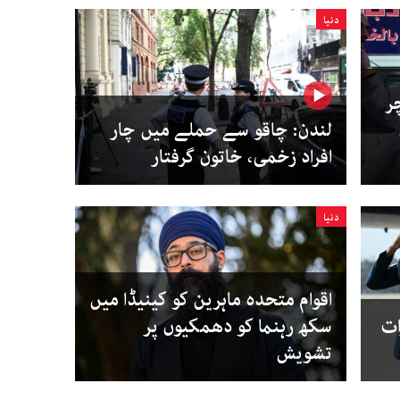
دنیا
ر
لندن: چاقو سے حملے میں چار
افراد زخمی، خاتون گرفتار
دنیا
اقوام متحدہ ماہرین کو کینیڈا میں
ات
سکھ رہنما کو دھمکیوں پر
تشویش