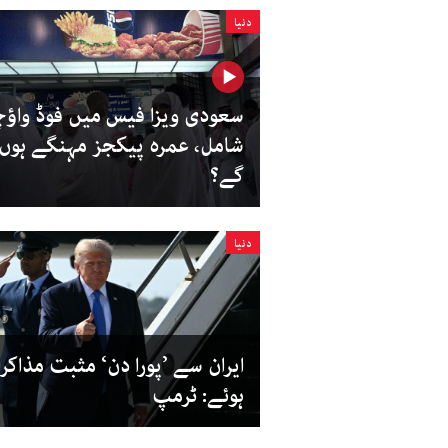
دنیا
سعودی ویزا فیس میں فوڈ واؤچ
شامل، عمرہ پیکجز مہنگے ہوں
گے؟
دنیا
ایران سے ’پورا دن‘ مثبت مذاکر
ہوئے: ٹرمپ