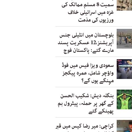
سمیت 8 مسلم ممالک کی
غزہ میں اسرائیلی خلاف
ورزیوں کی مذمت
بلوچستان میں انٹیلی جنس
آپریشنز،12 عسکریت پسند
مارے گئے: پاکستان فوج
سعودی ویزا فیس میں فوڈ
واؤچر شامل، عمرہ پیکجز
مہنگے ہوں گے؟
بنگلہ دیش: شکیب الحسن
کے گھر پر حملہ، پیٹرول بم
پھینکے گئے
کراچی: میر رضا کیس میں قبر