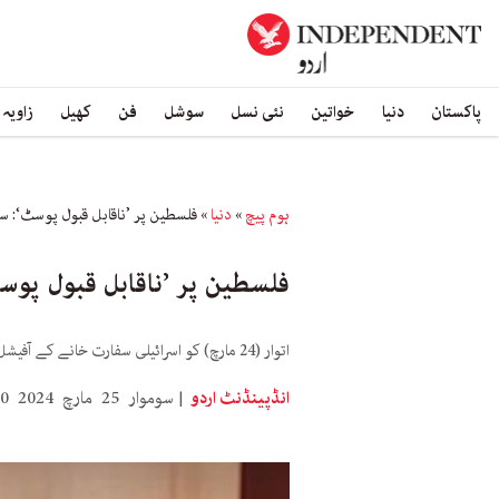
پاکستان
دنیا
خواتین
نئی نسل
سوشل
فن
کھیل
زاویہ
ہوم پیچ
»
دنیا
»
فلسطین پر ’ناقابل قبول پوسٹ‘: س
فلسطین پر ’ناقابل قبول پو
اتوار (24 مارچ) کو اسرائیلی سفارت خانے کے آفیشل فیس بک اکاؤنٹ نے ایک پوسٹ لگائی، جس میں قرآن کے اندر اسرائیل اور فلسطین کے تذکروں کے موازنے کے دعوے شامل تھے۔
انڈپینڈنٹ اردو
سوموار 25 مارچ 2024 16:00