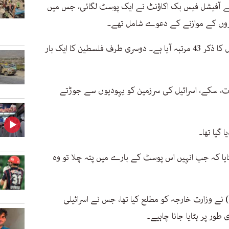
 خانے کے آفیشل فیس بک اکاؤنٹ نے ایک پوسٹ لگائی، جس میں
ذکروں کے موازنے کے دعوے شامل تھے۔
اس پوسٹ میں کہا گیا کہ ’قرآن میں اسرائیل کا ذکر 43 مرتبہ آیا ہے۔ دوسری طرف فلسطین کا ایک بار
زات، سکے، اسرائیل کی سرزمین کو یہودیوں سے جوڑتے
گیا تھا۔
تایا کہ جب انہیں اس پوسٹ کے بارے میں پتہ چلا تو وہ
) نے وزارت خارجہ کو مطلع کیا تھا، جس نے اسرائیلی
طور پر ہٹایا جانا چاہیے۔