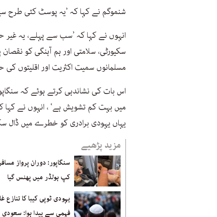
شنموگم نے کہا کہ ’یہ پوسٹ کئی طرح س
انہوں نے کہا کہ ’سب سے پہلے، یہ غیر ح
سکیورٹی، سلامتی اور ہم آہنگی کو نقصان 
مسلمانوں سمیت اکثریت اور اقلیتوں کی ح
اس بات کی نشاندہی کرتے ہوئے کہ سنگاپو
میں بہت کم تشویش ہے‘ ، انہوں نے کہا ک
یہاں یہودی برادری کو خطرے میں ڈال سک
مزید پڑھیے
سنگاپور: دوران پرواز مسافر 
کپ ہولڈر میں پھنس گیا
یہودی ٹوپی کیبا کا تنازع غ
فہمی سے پیدا ہوا: سعودی 