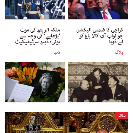
کراچی کا ضمنی الیکشن
ملکہ الزبتھ کی موت
جو نواب آف کالا باغ کو
’بڑھاپے‘ کی وجہ سے
لے ڈوبا
ہوئی: ڈیتھ سرٹیفیکیٹ
بلاگ
دنیا
سٹائل