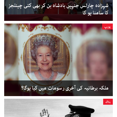
شہزادہ چارلس جنہیں بادشاہ بن کر بھی کئی چینلجز
کا سامنا ہو گا
یورپ
ملکہ برطانیہ کی آخری رسومات میں کیا ہوگا؟
بلاگ