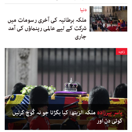
دنیا
ملکہ برطانیہ کی آخری رسومات میں
شرکت کے لیے عالمی رہنماؤں کی آمد
جاری
زاویہ
یاسر پیرزادہ
ملکہ الزبتھ: کیا بگڑتا جو نہ کُوچ کرتیں
کوئی دن اور