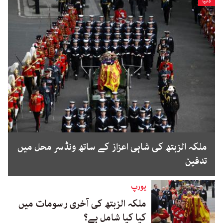
دنیا
ملکہ الزبتھ کی شاہی اعزاز کے ساتھ ونڈسر محل میں
تدفین
یورپ
ملکہ الزبتھ کی آخری رسومات میں
کیا کیا شامل ہے؟