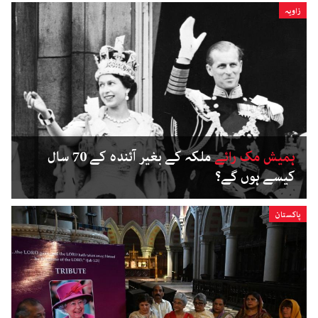
زاویہ
ہمیش مک رائے
ملکہ کے بغیر آئندہ کے 70 سال
کیسے ہوں گے؟
پاکستان