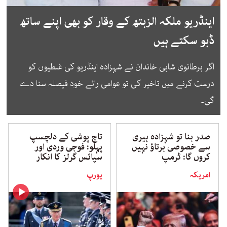
اینڈریو ملکہ الزبتھ کے وقار کو بھی اپنے ساتھ
ڈبو سکتے ہیں
اگر برطانوی شاہی خاندان نے شہزادہ اینڈریو کی غلطیوں کو
درست کرنے میں تاخیر کی تو عوامی رائے خود فیصلہ سنا دے
گی۔
صدر بنا تو شہزادہ ہیری
تاج پوشی کے دلچسپ
سے خصوصی برتاؤ نہیں
پہلو: فوجی وردی اور
کروں گا: ٹرمپ
سپائس گرلز کا انکار
امریکہ
یورپ