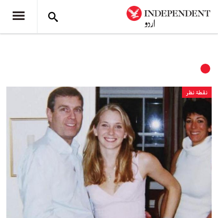
نقطۂ نظر