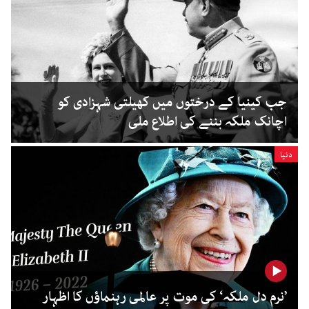
جب کینیا کے درختوں میں کھیلتی شہزادی کو
اچانک ملکہ بننے کی اطلاع ملی
دنیا
’نرم دل ملکہ‘ کی موت پر عالمی رہنماؤں کا اظہار