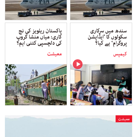
سندھ میں سرکاری
پاکستان ریلویز کی نج
سکولوں کا ’ایڈاپشن
کاری: میاں منشا گروپ
پروگرام‘ ہے کیا؟
کی دلچسپی کتنی اہم؟
کیمپس
معیشت
معیشت