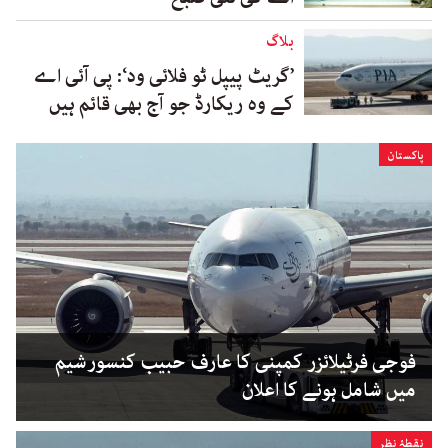
بلاگ
’گریٹ پیپل ٹو فلائی ود‘: پی آئی اے
کے وہ ریکارڈ جو آج بھی قائم ہیں
پاکستان
فوجی فرٹیلائزر کمپنی کا عارف حبیب کنسورشیم
میں شامل ہونے کا اعلان
نقطۂ نظر