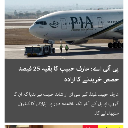
پی آئی اے: عارف حبیب کا بقیہ 25 فیصد
حصص خریدنے کا ارادہ
عارف حبیب لمیٹڈ کے سی ای او شاہد حبیب نے بتایا کہ ان کا
گروپ اپریل کے آخر تک باقاعدہ طور پر ایئرلائن کا کنٹرول
سنبھال لے گا۔