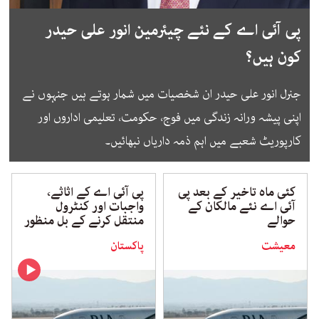
پی آئی اے کے نئے چیئرمین انور علی حیدر
کون ہیں؟
جنرل انور علی حیدر ان شخصیات میں شمار ہوتے ہیں جنہوں نے
اپنی پیشہ ورانہ زندگی میں فوج، حکومت، تعلیمی اداروں اور
کارپوریٹ شعبے میں اہم ذمہ داریاں نبھائیں۔
کئی ماہ تاخیر کے بعد پی
پی آئی اے کے اثاثے،
آئی اے نئے مالکان کے
واجبات اور کنٹرول
حوالے
منتقل کرنے کے بل منظور
معیشت
پاکستان