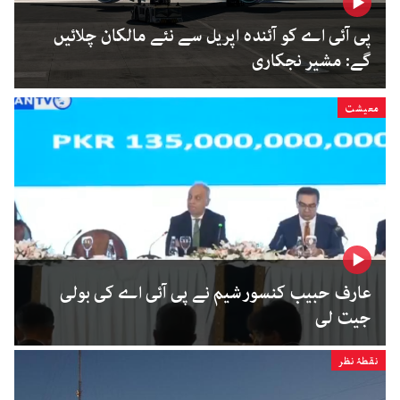
پی آئی اے کو آئندہ اپریل سے نئے مالکان چلائیں
گے: مشیر نجکاری
معیشت
عارف حبیب کنسورشیم نے پی آئی اے کی بولی
جیت لی
نقطۂ نظر