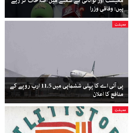
معیشت اور توانائی کے شعبے میں اصلاحات کر رہے
ہیں: وفاقی وزرا
معیشت
پی آئی اے کا پہلی ششماہی میں 11.5 ارب روپے کے
منافع کا اعلان
معیشت