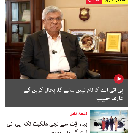
خصوصی انٹرویو
معیشت
پی آئی اے کا نام نہیں بدلے گا، بحال کریں گے:
عارف حبیب
نقطۂ نظر
بیل آؤٹ سے نجی ملکیت تک: پی آئی
اے کی نئی صبح