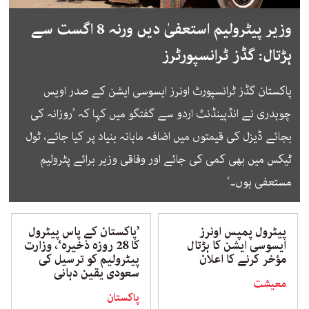
وزیر پیٹرولیم استعفیٰ دیں ورنہ 8 اگست سے
ہڑتال: گڈز ٹرانسپورٹرز
پاکستان گڈز ٹرانسپورٹ اونرز ایسوسی ایشن کے صدر اویس
چوہدری نے انڈپینڈنٹ اردو سے گفتگو میں کہا کہ ’روزانہ کی
بجائے ڈیزل کی قیمتوں میں اضافہ ماہانہ بنیاد پر کیا جائے، ٹول
ٹیکس میں بھی کمی کی جائے اور وفاقی وزیر برائے پٹرولیم
مستعفی ہوں۔‘
پیٹرول پمپس اونرز
’پاکستان کے پاس پیٹرول
ایسوسی ایشن کا ہڑتال
کا 28 روزہ ذخیرہ‘، وزارت
مؤخر کرنے کا اعلان
پیٹرولیم کو ترسیل کی
سعودی یقین دہانی
معیشت
پاکستان