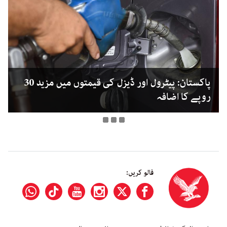
پاکستان: پیٹرول اور ڈیزل کی قیمتوں میں مزید 30
روپے کا اضافہ
فالو کریں: