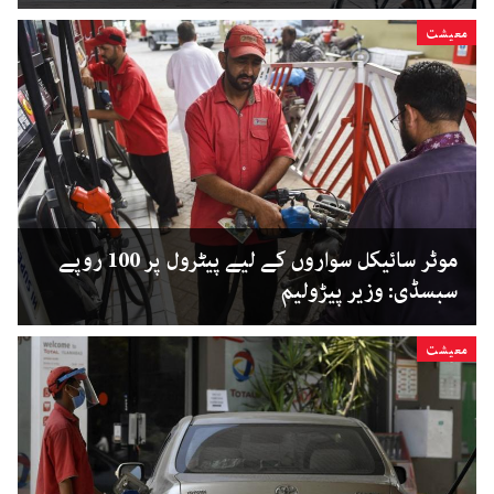
معیشت
موٹر سائیکل سواروں کے لیے پیٹرول پر 100 روپے
سبسڈی: وزیر پیڑولیم
معیشت