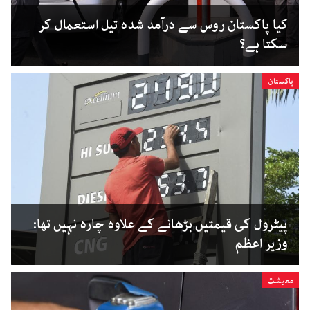
کیا پاکستان روس سے درآمد شدہ تیل استعمال کر
سکتا ہے؟
پاکستان
پیٹرول کی قیمتیں بڑھانے کے علاوہ چارہ نہیں تھا:
وزیر اعظم
معیشت