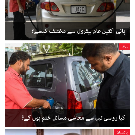
ہائی آکٹین عام پیٹرول سے مختلف کیسے؟
بلاگ
کیا روسی تیل سے معاشی مسائل ختم ہوں گے؟
پاکستان