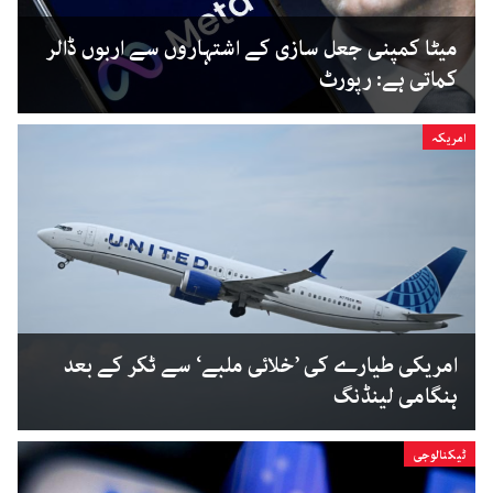
میٹا کمپنی جعل سازی کے اشتہاروں سے اربوں ڈالر
کماتی ہے: رپورٹ
امریکہ
امریکی طیارے کی ’خلائی ملبے‘ سے ٹکر کے بعد
ہنگامی لینڈنگ
ٹیکنالوجی