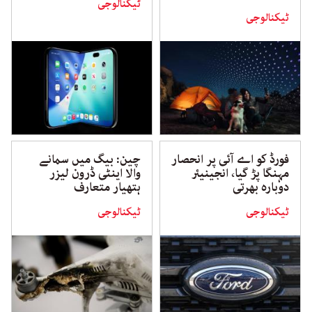
ٹیکنالوجی
ٹیکنالوجی
فورڈ کو اے آئی پر انحصار
چین: بیگ میں سمانے
مہنگا پڑ گیا، انجینیئر
والا اینٹی ڈرون لیزر
دوبارہ بھرتی
ہتھیار متعارف
ٹیکنالوجی
ٹیکنالوجی