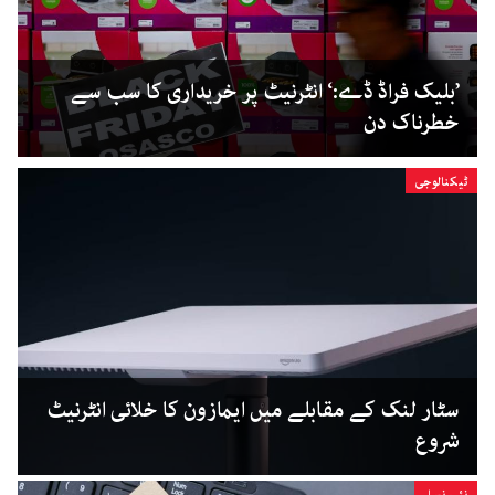
’بلیک فراڈ ڈے:‘ انٹرنیٹ پر خریداری کا سب سے
خطرناک دن
ٹیکنالوجی
سٹار لنک کے مقابلے میں ایمازون کا خلائی انٹرنیٹ
شروع
نئی نسل