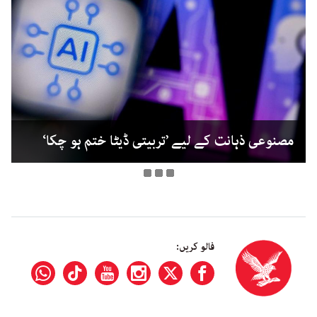
مصنوعی ذہانت کے لیے ’تربیتی ڈیٹا ختم ہو چکا‘
فالو کریں: