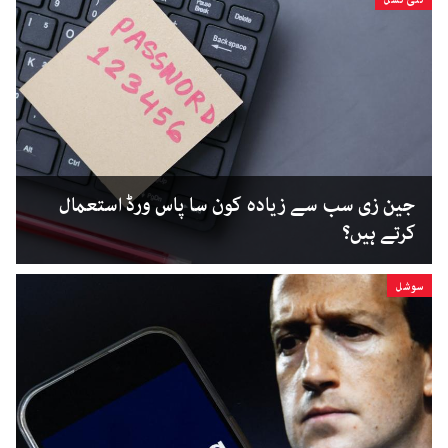
جین زی سب سے زیادہ کون سا پاس ورڈ استعمال
کرتے ہیں؟
سوشل