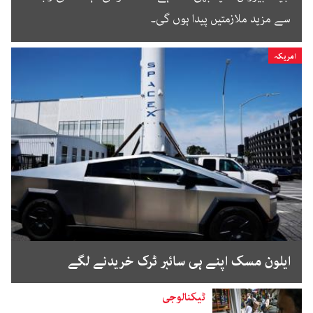
سے مزید ملازمتیں پیدا ہوں گی۔
امریکہ
ایلون مسک اپنے ہی سائبر ٹرک خریدنے لگے
ٹیکنالوجی