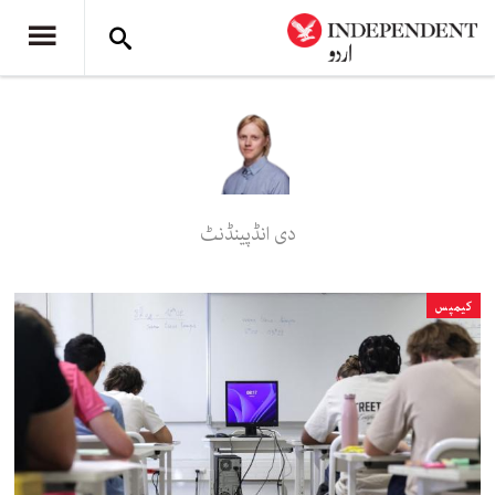
دی انڈپینڈنٹ
کیمپس