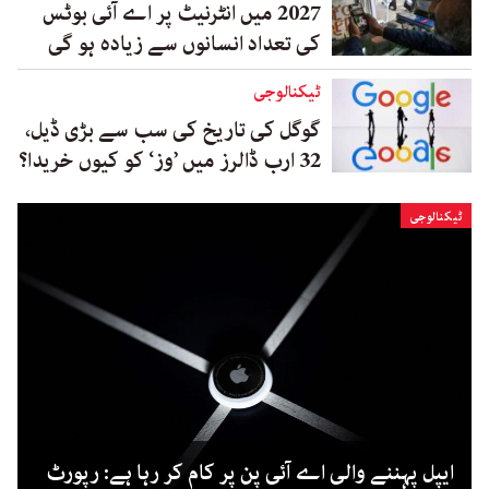
2027 میں انٹرنیٹ پر اے آئی بوٹس
کی تعداد انسانوں سے زیادہ ہو گی
ٹیکنالوجی
گوگل کی تاریخ کی سب سے بڑی ڈیل،
32 ارب ڈالرز میں ’وز‘ کو کیوں خریدا؟
ٹیکنالوجی
ایپل پہننے والی اے آئی پِن پر کام کر رہا ہے: رپورٹ