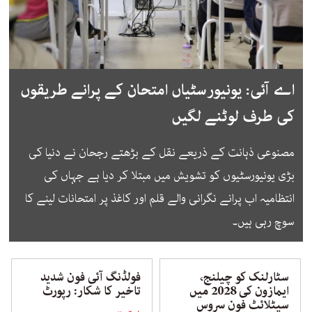
اے آئی: یونیورسٹیاں امتحان کے پرانے طریقوں
کی طرف لوٹنے لگیں
مصنوعی ذہانت کے ذریعے نقل کے بڑھتے رجحان نے دنیا کی
بڑی یونیورسٹیوں کو تشویش میں مبتلا کر دیا ہے جہاں کی
انتظامیہ اب پرانے نگرانی والے قلم اور کاغذ پر امتحانات لینے کا
سوچ رہی ہیں۔
سٹارلنک کو چیلنج،
فولڈنگ آئی فون شدید
ایمازون کی 2028 میں
تاخیر کا شکار: رپورٹ
سیٹلائٹ فون سروس