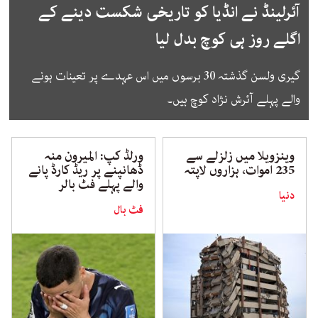
آئرلینڈ نے انڈیا کو تاریخی شکست دینے کے
اگلے روز ہی کوچ بدل لیا
گیری ولسن گذشتہ 30 برسوں میں اس عہدے پر تعینات ہونے
والے پہلے آئرش نژاد کوچ ہیں۔
وینزویلا میں زلزلے سے
ورلڈ کپ: المیرون منہ
235 اموات، ہزاروں لاپتہ
ڈھانپنے پر ریڈ کارڈ پانے
والے پہلے فٹ بالر
دنیا
فٹ بال