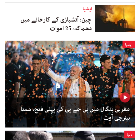
ایشیا
چین: آتشبازی کے کارخانے میں
دھماکہ، 25 اموات
ایشیا
مغربی بنگال میں بی جے پی کی پہلی فتح، ممتا
بینرجی آوٹ
دنیا