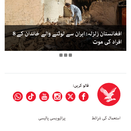
افغانستان زلزلہ: ایران سے لوٹنے والے خاندان کے 8
افراد کی موت
فالو کریں:
استعمال کی شرائط
پرائیویسی پالیسی