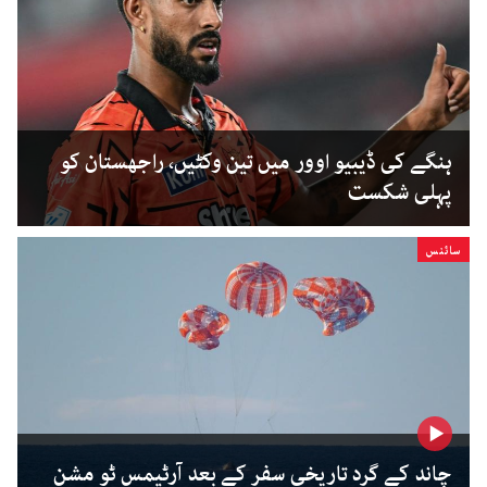
ہنگے کی ڈیبیو اوور میں تین وکٹیں، راجھستان کو
پہلی شکست
سائنس
چاند کے گرد تاریخی سفر کے بعد آرٹیمس ٹو مشن