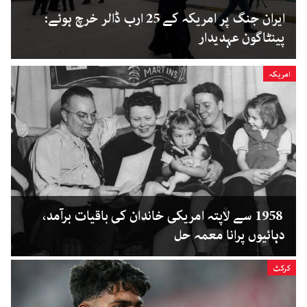
ایران جنگ پر امریکہ کے 25 ارب ڈالر خرچ ہوئے:
پینٹاگون عہدیدار
امریکہ
1958 سے لاپتہ امریکی خاندان کی باقیات برآمد،
دہائیوں پرانا معمہ حل
کرکٹ