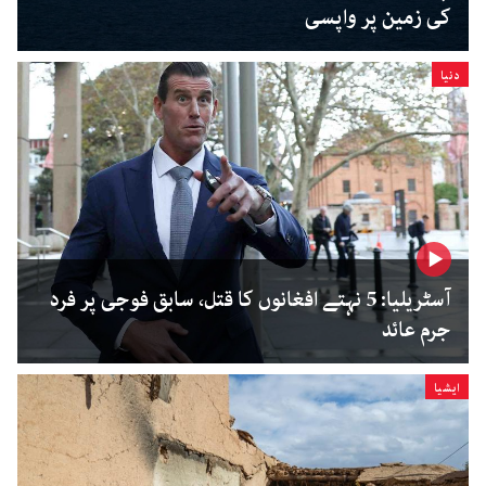
کی زمین پر واپسی
دنیا
آسٹریلیا: 5 نہتے افغانوں کا قتل، سابق فوجی پر فرد
جرم عائد
ایشیا