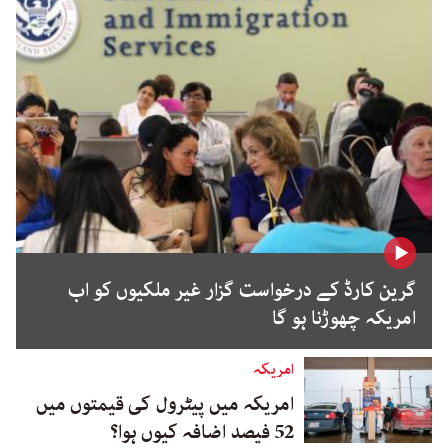
گرین کارڈ کے درخواست گزار غیر ملکیوں کو اب
امریکہ چھوڑنا ہو گا
امریکہ
امریکہ میں پیٹرول کی قیمتوں میں
52 فیصد اضافہ کیوں ہوا؟